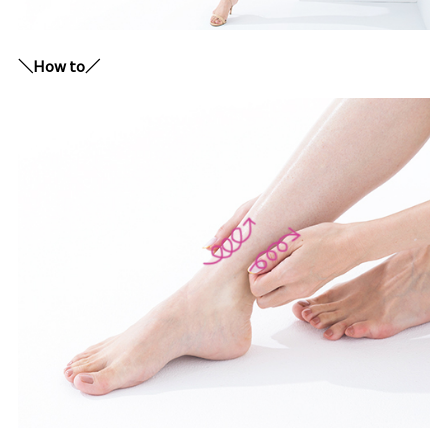
＼How to／