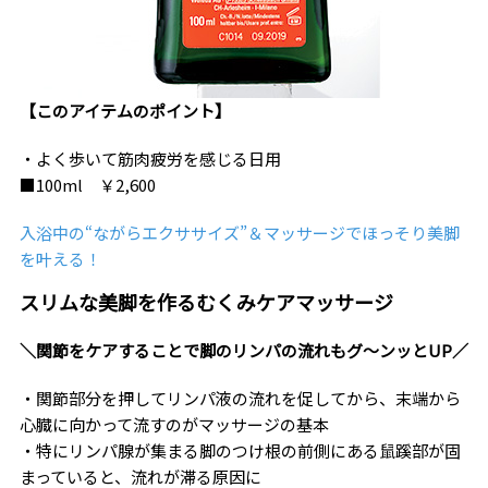
【このアイテムのポイント】
・よく歩いて筋肉疲労を感じる日用
■100ml ￥2,600
入浴中の“ながらエクササイズ”＆マッサージでほっそり美脚
を叶える！
スリムな美脚を作るむくみケアマッサージ
＼関節をケアすることで脚のリンパの流れもグ～ンッとUP／
・関節部分を押してリンパ液の流れを促してから、末端から
心臓に向かって流すのがマッサージの基本
・特にリンパ腺が集まる脚のつけ根の前側にある鼠蹊部が固
まっていると、流れが滞る原因に