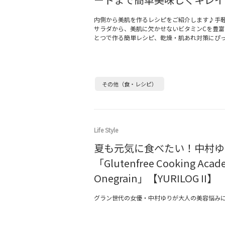
内側から美肌を作るレシピをご紹介します♪手
サラダから、美肌に欠かせないビタミンCを豊富
とつで作る簡単レシピ、乾燥・肌あれ対策にぴ
その他（食・レシピ）
Life Style
夏も元気に食べたい！中村ゆ
「Glutenfree Cooking Acad
Onegrain」【YURILOG II】
グラン世代の⼥優・中村ゆりが⼤⼈の美容悩み