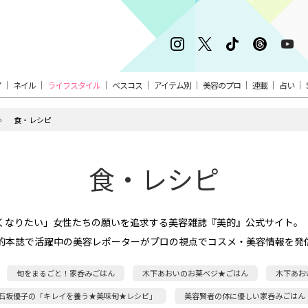
ア
ネイル
ライフスタイル
ベスコス
アイテム別
美容のプロ
連載
占い
食・レシピ
食・レシピ
くなりたい」女性たちの願いを追求する美容雑誌『美的』公式サイト。
的本誌で活躍中の美容レポーターがプロの視点でコスメ・美容情報を発
旬をまるごと！家呑みごはん
木下あおいのお薬ベジ★ごはん
木下あお
石坂優子の「キレイを養う★美味旬★レシピ」
美容賢者の体に優しい家呑みごはん