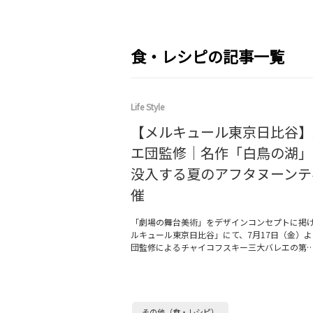
食・レシピの記事一覧
Life Style
【メルキュール東京日比谷】
エ団監修｜名作「白鳥の湖」
没入する夏のアフタヌーンテ
催
「劇場の舞台美術」をデザインコンセプトに掲
ルキュール東京日比谷」にて、7月17日（金）
団監修によるチャイコフスキー三大バレエの第
その他（食・レシピ）