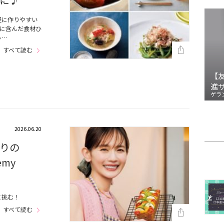
軽に作りやすい
に含んだ食材ひ
っ…
すべて読む
【
進
ゲラ
2026.06.20
りの
emy
に挑む！
すべて読む