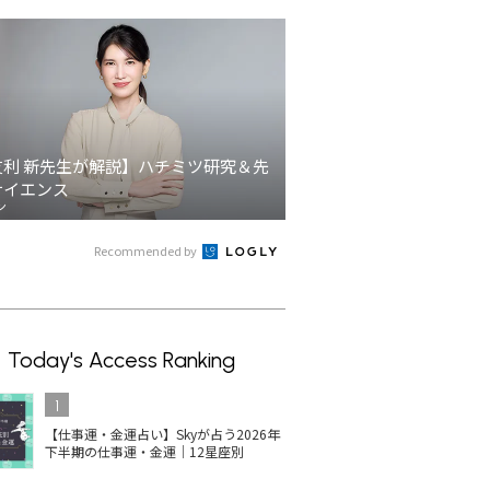
友利 新先生が解説】ハチミツ研究＆先
サイエンス
ン
Recommended by
Today's Access Ranking
1
【仕事運・金運占い】Skyが占う2026年
下半期の仕事運・金運｜12星座別