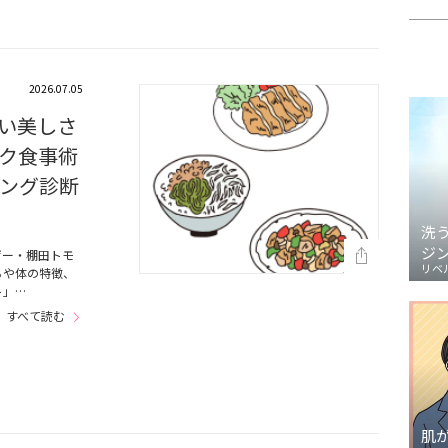
2026.07.05
い美しさ
ク食事術
ング診断
洗
ジ
ザー・棚田トモ
リベ
ちや体の特徴、
ト」…
すべて読む
肌