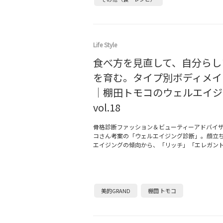
Life Style
食べ方を見直して、自分らし
を育む。タイプ別ボディメイ
｜棚田トモコのウェルエイジ
vol.18
骨格診断ファッション＆ビューティーアドバイ
コさん考案の「ウェルエイジング診断」。顔立
エイジングの傾向から、「リッチ」「エレガン
美的GRAND
棚田 トモコ