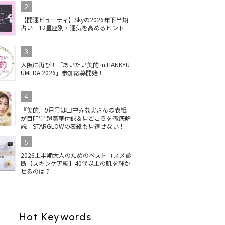
2
【開運ビューティ】Skyの2026年下半期
占い｜12星座別・運気を高めるヒント
3
大阪に再び！「あいたい美的 in HANKYU
UMEDA 2026」参加応募開始！
4
『美的』9月号は田中みな実さんの表紙
が目印♡ 超豪華付録＆見どころを徹底解
説｜STARGLOWの表紙も見逃せない！
5
2026上半期大人のためのベストコスメ診
断【スキンケア編】40代以上の肌を輝か
せるのは？
Hot Keywords