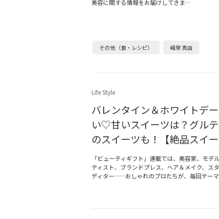
美容に関する情報をお届けしてきま…
その他（食・レシピ）
峰岸 真由
Life Style
バレンタイン＆ホワイトデー
い♡甘いスイーツは？グルテ
のスイーツも！【絶品スイー
「ビューティギフト」連載では、美容家、モデ
ティスト、ブランドプレス、ヘア＆メイク、ス
ディター……おしゃれのプロたちが、毎回テーマ