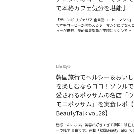
で本格カフェ気分を堪能♪
「デロンギ リヴェリア 全自動コーヒーマシン
で本格コーヒーが味わえる♪ マシンにはなんと
ューが搭載。美的編集部員が実際にマシンで…
Life Style
韓国旅行でヘルシー＆おいし
を楽しむならココ！ソウルで
愛されるポッサムの名店「ウ
モニポッサム」を実食レポ【
BeautyTalk vol.28】
皆様こんにちは。美容が好きすぎて韓国に移住
ーの峰岸 真由です。連載「韓国Beauty Talk