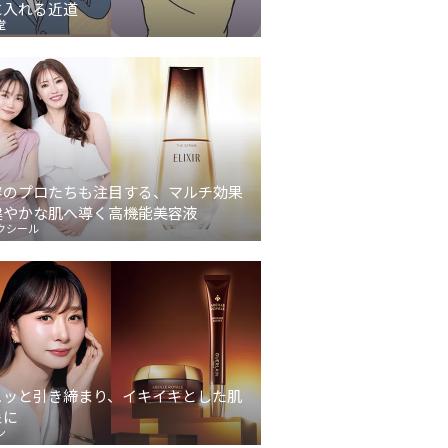
に入れる近道
堂
容のプロたちも注目する、マルチ効果
健やかな肌へ導く高機能美容液
クシール
ュッと引き締まり、イキイキとした肌
象に
ン