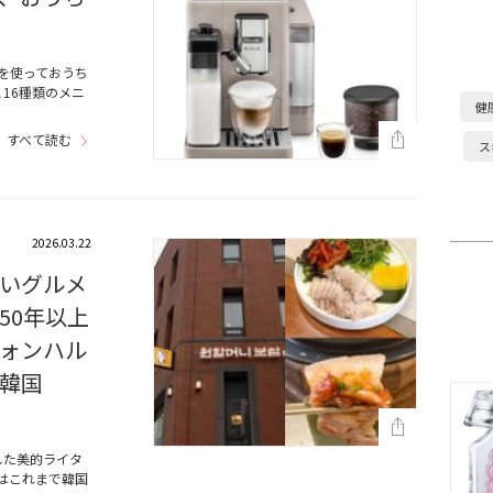
」を使っておうち
16種類のメニ
健
すべて読む
ス
2026.03.22
いグルメ
50年以上
ォンハル
韓国
した美的ライタ
」ではこれまで韓国