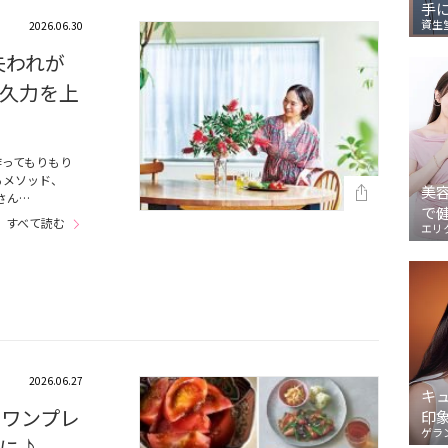
手
資生
2026.06.30
失われが
久力を上
作ってもりもり
るメソッド、
美
さん…
で
すべて読む
エリ
2026.06.27
キ
らワンプレ
印
ゲラ
に♪