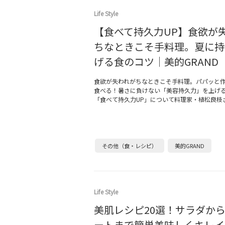
Life Style
【食べて持久力UP】食欲が
ちなときこそ手料理。夏に持
げる食のコツ｜美的GRAND
食欲が失われがちなときこそ手料理。パパッと
食べる！暑さに負けない「美容持久力」を上げ
「食べて持久力UP」について料理家・植松良枝
その他（食・レシピ）
美的GRAND
Life Style
美肌レシピ20選！サラダか
ートまで簡単美味しくキレイ