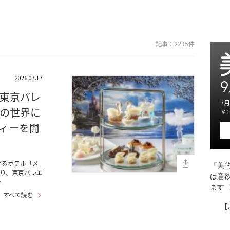
記事：2295件
2026.07.17
9
東京バレ
7月
の世界に
￥1
ィーを開
げるホテル「メ
『美的
より、東京バレエ
は意
…
ます
すべて読む
【