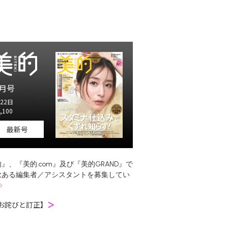
月号
22日
,100
最新号
』、『美的.com』及び『美的GRAND』で
欲ある編集者／アシスタントを募集してい
お詫びと訂正】
＞