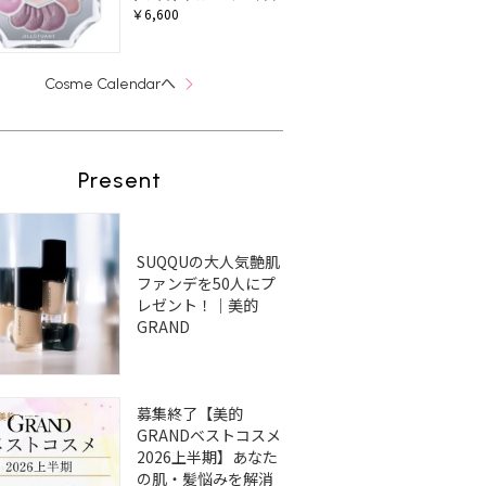
￥6,600
へ
Cosme Calendar
Present
SUQQUの大人気艶肌
ファンデを50人にプ
レゼント！｜美的
GRAND
募集終了【美的
GRANDベストコスメ
2026上半期】あなた
の肌・髪悩みを解消