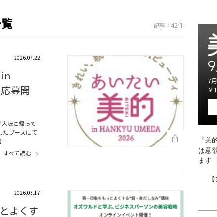
一覧
記事：42件
2026.07.22
9
in
7月
参加応募開
￥1
び大阪に帰って
したブースにて
『美的
躍…
は意
すべて読む
ます
【
2026.03.17
とよくす