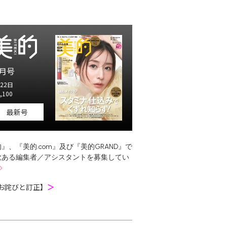
月号
22日
,100
最新号
』、『美的.com』及び『美的GRAND』で
欲ある編集者／アシスタントを募集してい
お詫びと訂正】
＞