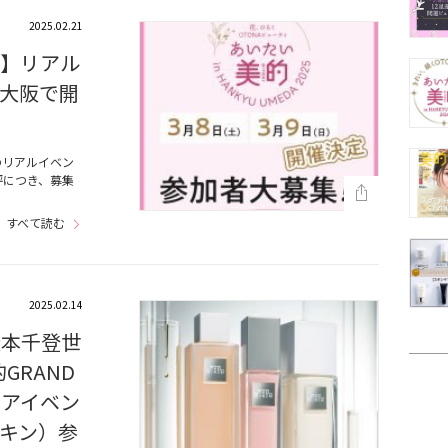
2025.02.21
！】リアル
大阪で開
のリアルイベン
評につき、募集
すべて読む
2025.02.14
松本千登世
GRAND
ンケアイベン
キン）参