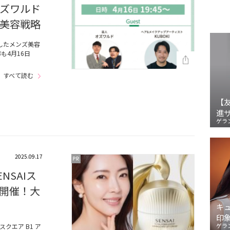
オズワルド
美容戦略
したメンズ美容
も4月16日
すべて読む
【
進
ゲラ
2025.09.17
NSAIス
開催！大
キ
印
ゲラ
クエア B1 ア