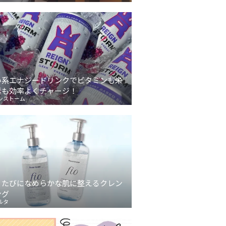
い系エナジードリンクでビタミンも栄
素も効率よくチャージ！
ンストーム
うたびになめらかな肌に整えるクレン
ング
ルタ