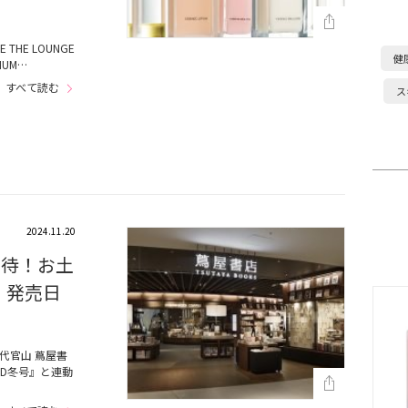
 THE LOUNGE
健
IUM…
すべて読む
ス
2024.11.20
招待！お土
』発売日
、代官山 蔦屋書
ND冬号』と連動