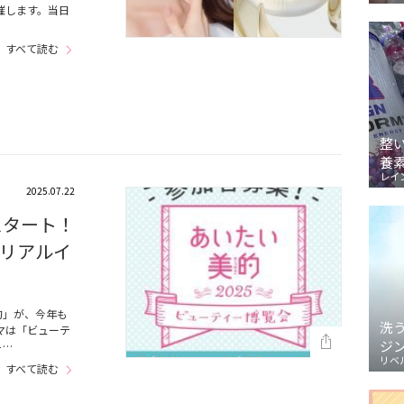
開催します。当日
すべて読む
整
養
レイ
2025.07.22
スタート！
リアルイ
的」が、今年も
洗
マは「ビューテ
ジ
ト…
リベ
すべて読む