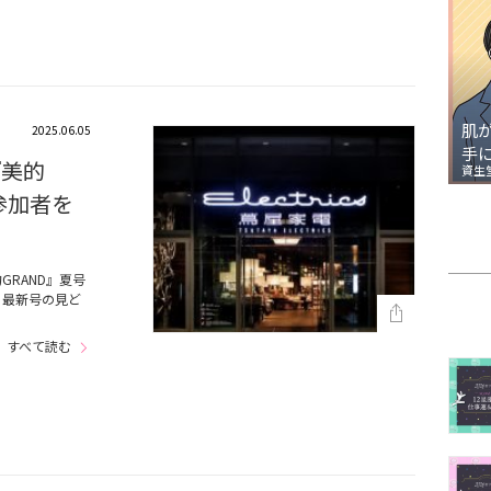
肌
2025.06.05
手
『美的
資生
参加者を
GRAND』夏号
！最新号の見ど
すべて読む