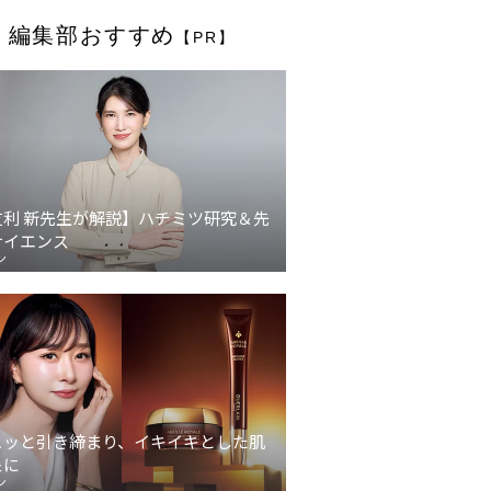
編集部おすすめ
【PR】
友利 新先生が解説】ハチミツ研究＆先
サイエンス
ン
ュッと引き締まり、イキイキとした肌
象に
ン