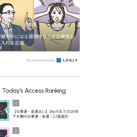
が健やかになる環境作りこそが美肌を
に入れる近道
堂
Recommended by
Today's Access Ranking
1
【仕事運・金運占い】Skyが占う2026年
下半期の仕事運・金運｜12星座別
2