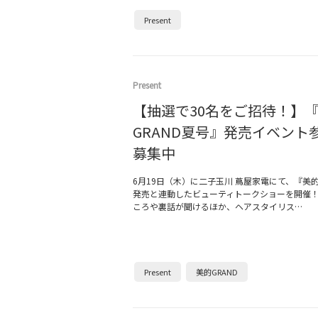
Present
Present
【抽選で30名をご招待！】
GRAND夏号』発売イベント
募集中
6月19日（木）に二子玉川 蔦屋家電にて、『美的
発売と連動したビューティトークショーを開催
ころや裏話が聞けるほか、ヘアスタイリス…
Present
美的GRAND