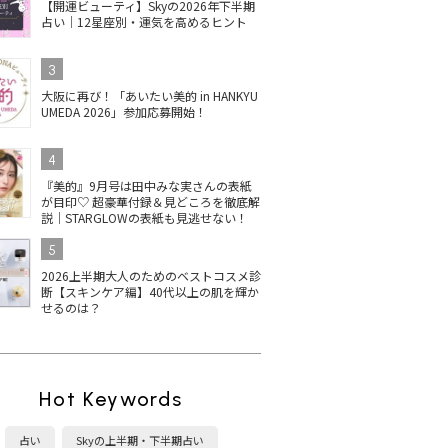
【開運ビューティ】Skyの2026年下半期
占い｜12星座別・運気を高めるヒント
3
大阪に再び！「あいたい美的 in HANKYU
UMEDA 2026」参加応募開始！
4
『美的』9月号は田中みな実さんの表紙
が目印♡ 超豪華付録＆見どころを徹底解
説｜STARGLOWの表紙も見逃せない！
5
2026上半期大人のためのベストコスメ診
断【スキンケア編】40代以上の肌を輝か
せるのは？
Hot Keywords
占い
Skyの上半期・下半期占い