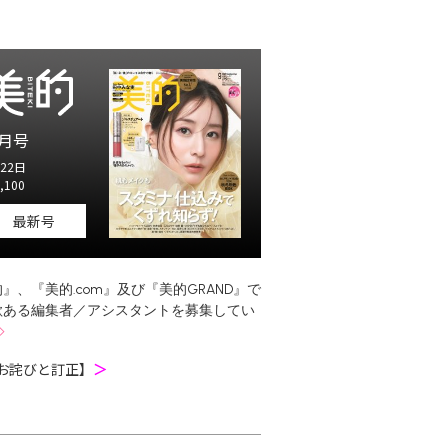
月号
22日
,100
最新号
』、『美的.com』及び『美的GRAND』で
欲ある編集者／アシスタントを募集してい
お詫びと訂正】
＞