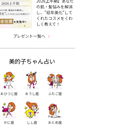
2026上半期】あなた
の肌・髪悩みを解消
し、”経年美化”して
くれたコスメをくわ
しく教えて！
プレゼント一覧へ
美的子ちゃん占い
おひつじ座
おうし座
ふたご座
かに座
しし座
おとめ座