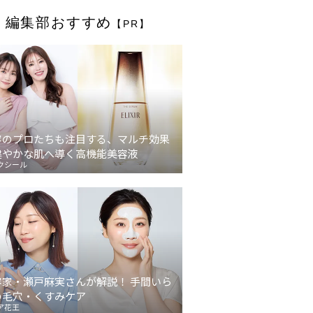
編集部おすすめ
【PR】
容のプロたちも注目する、マルチ効果
健やかな肌へ導く高機能美容液
クシール
容家・瀬戸麻実さんが解説！ 手間いら
の毛穴・くすみケア
ア花王