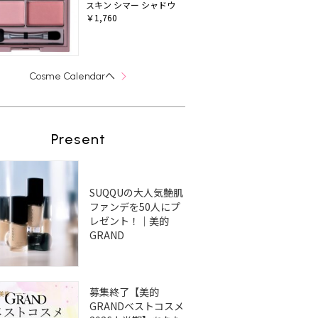
スキン シマー シャドウ
￥1,760
へ
Cosme Calendar
Present
SUQQUの大人気艶肌
ファンデを50人にプ
レゼント！｜美的
GRAND
募集終了【美的
GRANDベストコスメ