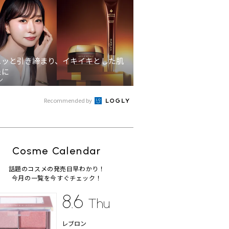
ュッと引き締まり、イキイキとした肌
象に
ン
Recommended by
Cosme Calendar
話題のコスメの発売日早わかり！
今月の一覧を今すぐチェック！
8.6
Thu
レブロン