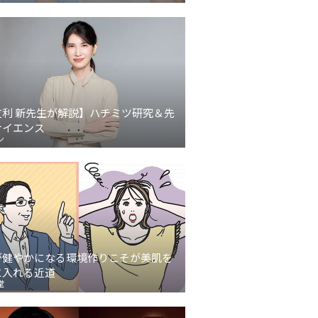
友利 新先生が解説】ハチミツ研究＆先
サイエンス
ン
が健やかになる環境作りこそが美肌を
に入れる近道
堂