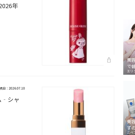
026年
美
で
エリ
売日：2026.07.10
ム‐シャ
美
ず
ニベ