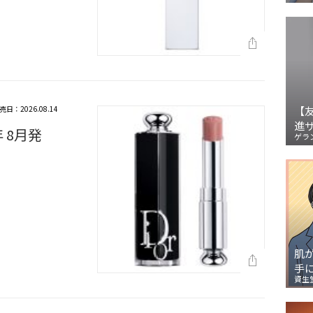
売日：2026.08.14
【
進
 8月発
ゲラ
肌
手
資生