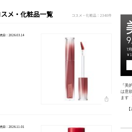
コスメ・化粧品一覧
コスメ・化粧品：2340件
売日：2026.03.14
9
7月
￥1
『美的
は意
ます
【
売日：2026.11.01