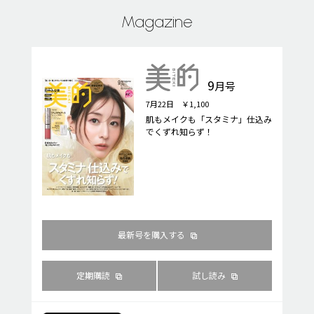
Magazine
9
月号
7月22日 ￥1,100
肌もメイクも「スタミナ」仕込み
でくずれ知らず！
最新号を購入する
定期購読
試し読み