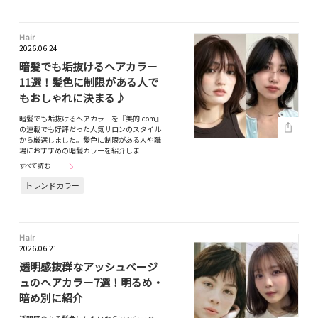
Hair
2026.06.24
暗髪でも垢抜けるヘアカラー
11選！髪色に制限がある人で
もおしゃれに決まる♪
暗髪でも垢抜けるヘアカラーを『美的.com』
の連載でも好評だった人気サロンのスタイル
から厳選しました。髪色に制限がある人や職
場におすすめの暗髪カラーを紹介しま…
すべて読む
トレンドカラー
Hair
2026.06.21
透明感抜群なアッシュベージ
ュのヘアカラー7選！明るめ・
暗め別に紹介