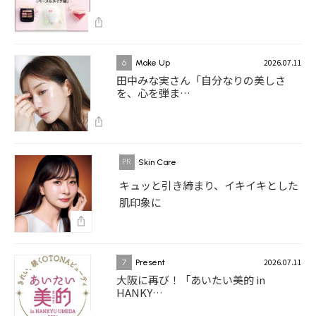
2026.07.11
6
Make Up
田中みな実さん「自分なりの美しさ
を、心を弾ま…
Skin Care
キュッと引き締まり、イキイキとした
肌印象に
2026.07.11
7
Present
大阪に再び！「あいたい美的 in
HANKY…