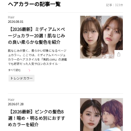
ヘアカラーの記事一覧
記事：323件
Hair
2026.08.01
【2026最新】ミディアム×ベ
ージュカラー20選！肌なじみ
の良い柔らかな髪色を紹介
肌なじみが良く、柔らかい印象になるベージ
ュカラー。ここでは、ミディアム×ベージュ
カラーのヘアスタイルを『美的.com』の連載
でも好評だった人気サロンのスタイル…
すべて読む
トレンドカラー
Hair
2026.07.28
【2026最新】ピンクの髪色8
選！暗め・明るめ別におすす
めカラーを紹介