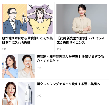
肌が健やかになる環境作りこそが美
【友利 新先生が解説】ハチミツ研
肌を手に入れる近道
究＆先進サイエンス
(PR)
(PR)
美容家・瀬戸麻実さんが解説！ 手間いらずの毛
穴・くすみケア
(PR)
朝クレンジングでメイク映えする潤い美肌へ
(PR)