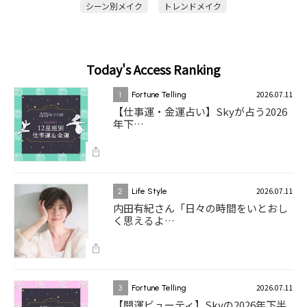
シーン別メイク
トレンドメイク
Today's Access Ranking
2026.07.11
1
Fortune Telling
【仕事運・金運占い】Skyが占う2026
年下…
2026.07.11
2
Life Style
内田有紀さん「日々の時間をいとおし
く思えるよ…
2026.07.11
3
Fortune Telling
【開運ビューティ】Skyの2026年下半