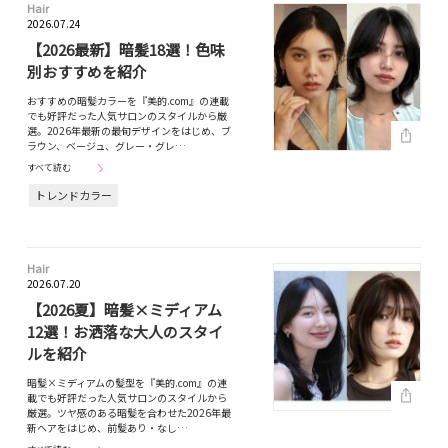
Hair
2026.07.24
【2026最新】暗髪18選！色味
別おすすめを紹介
おすすめの暗髪カラーを『美的.com』の連載
でも好評だった人気サロンのスタイルから厳
選。2026年最新の最旬デザインをはじめ、ブ
ラウン、ベージュ、グレー・グレ…
すべて読む
トレンドカラー
Hair
2026.07.20
【2026夏】暗髪×ミディアム
12選！お洒落な大人のスタイ
ルを紹介
暗髪×ミディアムの髪型を『美的.com』の連
載でも好評だった人気サロンのスタイルから
厳選。ツヤ感のある暗髪を合わせた2026年最
新ヘアをはじめ、前髪あり・なし…