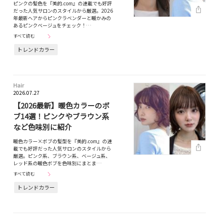
ピンクの髪色を『美的.com』の連載でも好評
だった人気サロンのスタイルから厳選。2026
年最新ヘアからピンクラベンダーと暖かみの
あるピンクベージュをチェック！…
すべて読む
トレンドカラー
Hair
2026.07.27
【2026最新】暖色カラーのボ
ブ14選！ピンクやブラウン系
など色味別に紹介
暖色カラー×ボブの髪型を『美的.com』の連
載でも好評だった人気サロンのスタイルから
厳選。ピンク系、ブラウン系、ベージュ系、
レッド系の暖色ボブを色味別にまとま…
すべて読む
トレンドカラー