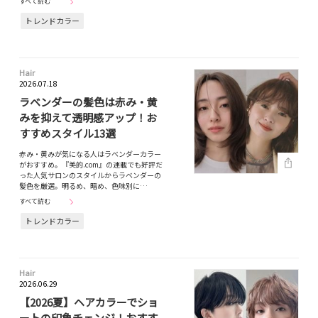
すべて読む
トレンドカラー
Hair
2026.07.18
ラベンダーの髪色は赤み・黄
みを抑えて透明感アップ！お
すすめスタイル13選
赤み・黄みが気になる人はラベンダーカラー
がおすすめ。『美的.com』の連載でも好評だ
った人気サロンのスタイルからラベンダーの
髪色を厳選。明るめ、暗め、色味別に…
すべて読む
トレンドカラー
Hair
2026.06.29
【2026夏】ヘアカラーでショ
ートの印象チェンジ！おすす