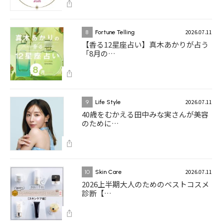
2026.07.11
8
Fortune Telling
【香る12星座占い】真木あかりが占う
「8月の…
2026.07.11
9
Life Style
40歳をむかえる田中みな実さんが美容
のために…
2026.07.11
10
Skin Care
2026上半期大人のためのベストコスメ
診断【…