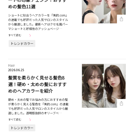
めの髪色11選
ショートに似合うヘアカラーを『美的.com』
の連載でも好評だった人気サロンのスタイル
から厳選しました。最新ヘアはクセ毛風パー
マショートと好相性のアッシュベージ…
すべて読む
トレンドカラー
Hair
2026.06.25
髪質を柔らかく見せる髪色8
選！硬め・太めの髪におすす
めのヘアカラーを紹介
硬め・太めの髪でお悩みの方におすすめの髪
が柔らかく見える髪色を『美的.com』の連載
でも好評だった人気サロンのスタイルから厳
選しました。透明感抜群のオリーブベ…
すべて読む
トレンドカラー