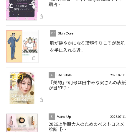
期占…
Skin Care
肌が健やかになる環境作りこそが美肌
を手に入れる近...
2026.07.11
4
Life Style
『美的』9月号は田中みな実さんの表紙
が目印♡…
2026.07.11
5
Make Up
2026上半期大人のためのベストコスメ
診断【…