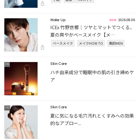
2026.08.06
Make Up
ICEx 竹野世梛｜ツヤとマットでつくる、
夏の爽やかベースメイク【メ…
ベースメイク
メイクHOW TO
美的MEN
Skin Care
ハチ由来成分で睡眠中の肌の引き締めケ
ア
Skin Care
夏に気になる毛穴汚れとくすみへの効果
的なアプロー...