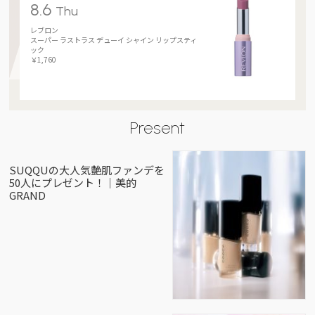
8.6
Thu
レブロン
スーパー ラストラス デューイ シャイン リップスティ
ック
￥1,760
Present
SUQQUの大人気艶肌ファンデを
50人にプレゼント！｜美的
GRAND