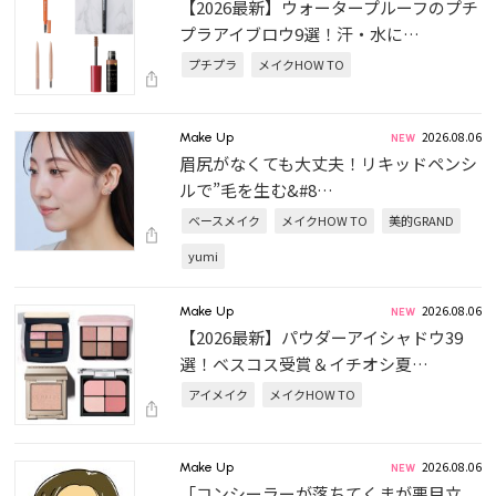
【2026最新】ウォータープルーフのプチ
プラアイブロウ9選！汗・水に…
プチプラ
メイクHOW TO
2026.08.06
Make Up
眉尻がなくても大丈夫！リキッドペンシ
ルで”毛を生む&#8…
ベースメイク
メイクHOW TO
美的GRAND
yumi
2026.08.06
Make Up
【2026最新】パウダーアイシャドウ39
選！ベスコス受賞＆イチオシ夏…
アイメイク
メイクHOW TO
2026.08.06
Make Up
「コンシーラーが落ちてくまが悪目立