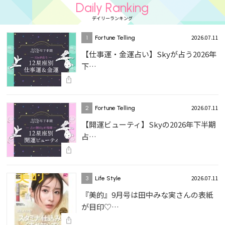
Daily Ranking
デイリーランキング
2026.07.11
1
Fortune Telling
【仕事運・金運占い】Skyが占う2026年
下…
2026.07.11
2
Fortune Telling
【開運ビューティ】Skyの2026年下半期
占…
2026.07.11
3
Life Style
『美的』9月号は田中みな実さんの表紙
が目印♡…