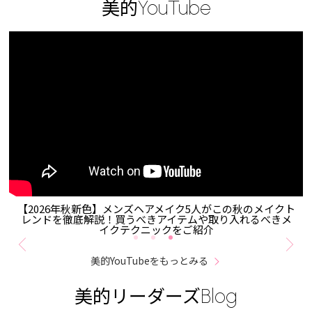
美的
YouTube
秋新色】メンズヘアメイク5人がこの秋のメイクト
【永野が美を深
底解説！買うべきアイテムや取り入れるべきメ
在ですか？
イクテクニックをご紹介
美的YouTubeをもっとみる
美的リーダーズ
Blog