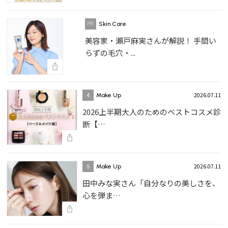
Skin Care
美容家・瀬戸麻実さんが解説！ 手間い
らずの毛穴・...
2026.07.11
4
Make Up
2026上半期大人のためのベストコスメ診
断【…
2026.07.11
5
Make Up
田中みな実さん「自分なりの美しさを、
心を弾ま…