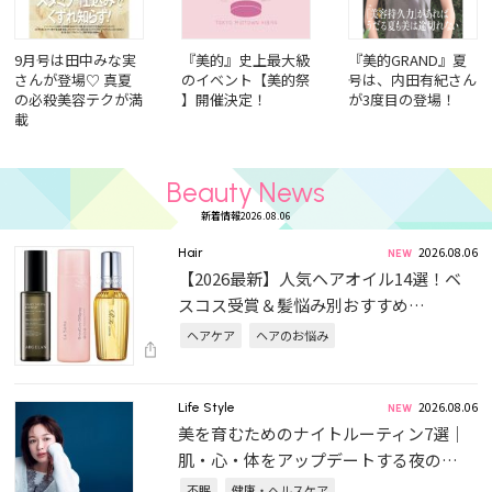
9月号は田中みな実
『美的』史上最大級
『美的GRAND』夏
さんが登場♡ 真夏
のイベント【美的祭
号は、内田有紀さん
の必殺美容テクが満
】開催決定！
が3度目の登場！
載
Beauty News
新着情報2026.08.06
2026.08.06
Hair
【2026最新】人気ヘアオイル14選！ベ
スコス受賞＆髪悩み別おすすめ…
ヘアケア
ヘアのお悩み
2026.08.06
Life Style
美を育むためのナイトルーティン7選｜
肌・心・体をアップデートする夜の…
不眠
健康・ヘルスケア