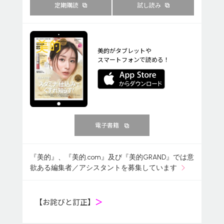
定期購読
試し読み
美的がタブレットや
スマートフォンで読める！
電子書籍
『美的』、『美的.com』及び『美的GRAND』では意
欲ある編集者／アシスタントを募集しています
【お詫びと訂正】
＞