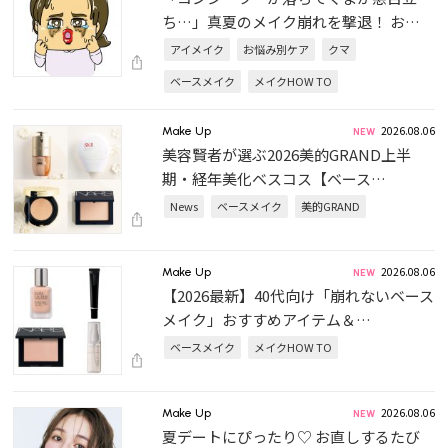
ち…」真夏のメイク崩れを撃退！ お…
アイメイク
お悩み別ケア
クマ
ベースメイク
メイクHOW TO
2026.08.06
Make Up
美容賢者が選ぶ2026美的GRAND上半
期・経年美化ベスコス【ベース…
News
ベースメイク
美的GRAND
2026.08.06
Make Up
【2026最新】40代向け「崩れないベース
メイク」おすすめアイテム＆…
ベースメイク
メイクHOW TO
2026.08.06
Make Up
夏デートにぴったり♡ お直しするたび