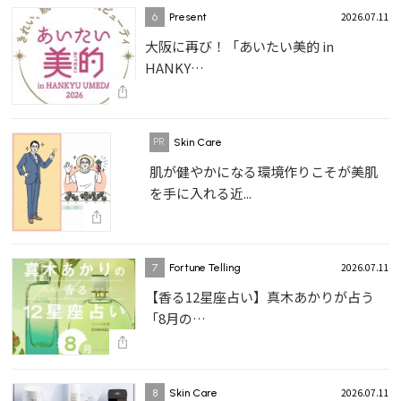
2026.07.11
6
Present
大阪に再び！「あいたい美的 in
HANKY…
Skin Care
肌が健やかになる環境作りこそが美肌
を手に入れる近...
2026.07.11
7
Fortune Telling
【香る12星座占い】真木あかりが占う
「8月の…
2026.07.11
8
Skin Care