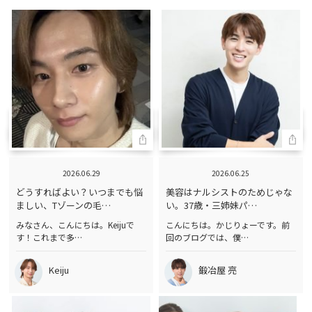
2026.06.29
2026.06.25
どうすればよい？いつまでも悩
美容はナルシストのためじゃな
ましい、Tゾーンの毛…
い。37歳・三姉妹パ…
みなさん、こんにちは。Keijuで
こんにちは。かじりょーです。前
す！これまで多…
回のブログでは、僕…
Keiju
鍛冶屋 亮