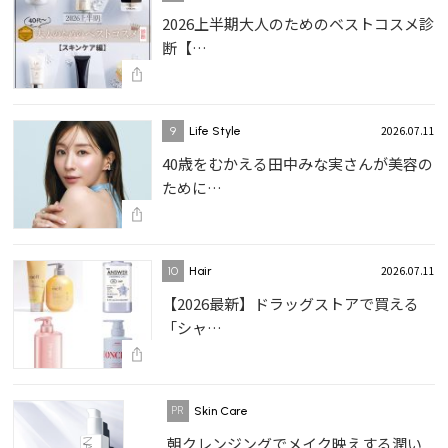
2026上半期大人のためのベストコスメ診
断【…
2026.07.11
9
Life Style
40歳をむかえる田中みな実さんが美容の
ために…
2026.07.11
10
Hair
【2026最新】ドラッグストアで買える
「シャ…
Skin Care
朝クレンジングでメイク映えする潤い