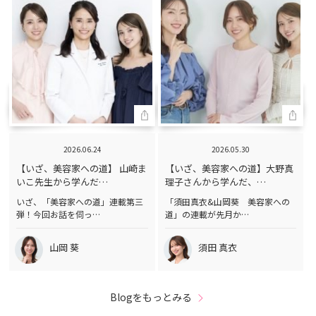
2026.06.24
2026.05.30
【いざ、美容家への道】 山崎ま
【いざ、美容家への道】大野真
いこ先生から学んだ…
理子さんから学んだ、…
いざ、「美容家への道」連載第三
「須田真衣&山岡葵 美容家への
弾！今回お話を伺っ…
道」の連載が先月か…
山岡 葵
須田 真衣
Blogをもっとみる