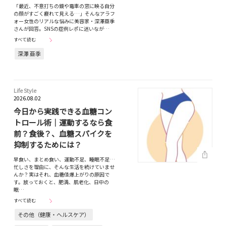
「最近、不意打ちの鏡や電車の窓に映る自分
の顔がすごく疲れて見える…」そんなアラフ
ォー女性のリアルな悩みに美容家・深澤亜季
さんが回答。SNSの症例レポに迷いなが…
すべて読む
深澤 亜季
Life Style
2026.08.02
今日から実践できる血糖コン
トロール術｜運動するなら食
前？食後？、血糖スパイクを
抑制するためには？
早食い、まとめ食い、運動不足、睡眠不足…
忙しさを理由に、そんな生活を続けていませ
んか？実はそれ、血糖値爆上がりの原因で
す。放っておくと、肥満、肌老化、日中の
眠…
すべて読む
その他（健康・ヘルスケア）