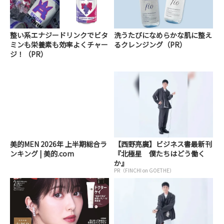
整い系エナジードリンクでビタ
洗うたびになめらかな肌に整え
ミンも栄養素も効率よくチャー
るクレンジング（PR）
ジ！（PR）
美的MEN 2026年 上半期総合ラ
【西野亮廣】ビジネス書最新刊
ンキング | 美的.com
『北極星 僕たちはどう働く
か』
PR（FINCHI on GOETHE）