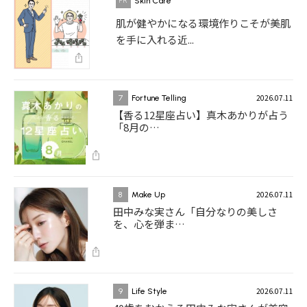
Skin Care
肌が健やかになる環境作りこそが美肌
を手に入れる近...
2026.07.11
7
Fortune Telling
【香る12星座占い】真木あかりが占う
「8月の…
2026.07.11
8
Make Up
田中みな実さん「自分なりの美しさ
を、心を弾ま…
2026.07.11
9
Life Style