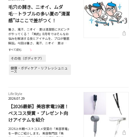
毛穴の開き、ニオイ、ムダ
毛…トラブルの多い夏の“清潔
感”はここで差がつく！
暑さ、滝汗、ニオイ…夏は清潔感に大ピンチ
がやってくる！ 『美的』8月号ではそんなお
悩みを解消する技とアイテムを、プロが徹底
解説。今回は暑さ、滝汗、ニオイ…夏は…
すべて読む
その他（ボディケア）
健康・ボディケア・リフレッシュニュ
ース
Life Style
2026.07.29
【2026最新】美容家電19選！
ベスコス受賞・プレゼント向
けアイテムを紹介
2026上半期ベストコスメ受賞の「美容家電」
を一挙にご紹介します。 美容専門誌『美