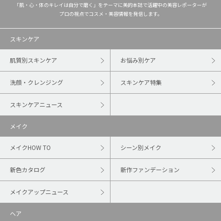
「肌・心・体のキレイは自分で磨く」をテーマに美的本誌で活躍中の美容レポーターが
プロの視点でコスメ・美容情報を発信します。
スキンケア
肌質別スキンケア
お悩み別ケア
洗顔・クレンジング
スキンケア特集
スキンケアニュース
メイク
メイクHOW TO
シーン別メイク
新色カタログ
新作ファンデーション
メイクアップニュース
ヘア