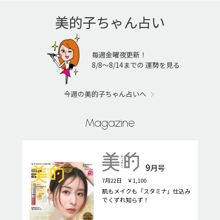
美的子ちゃん占い
毎週金曜夜更新！
8/8〜8/14までの 運勢を見る
今週の美的子ちゃん占いへ
Magazine
9
月号
7月22日 ￥1,100
肌もメイクも「スタミナ」仕込み
でくずれ知らず！