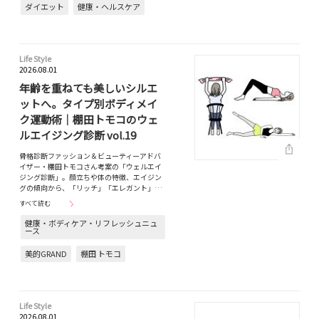
ダイエット
健康・ヘルスケア
Life Style
2026.08.01
年齢を重ねても美しいシルエ
ットへ。タイプ別ボディメイ
ク運動術｜棚田トモコのウェ
ルエイジング診断 vol.19
骨格診断ファッション＆ビューティーアドバ
イザー・棚田トモコさん考案の「ウェルエイ
ジング診断」。顔立ちや体の特徴、エイジン
グの傾向から、「リッチ」「エレガント」…
すべて読む
健康・ボディケア・リフレッシュニュ
ース
美的GRAND
棚田 トモコ
Life Style
2026.08.01