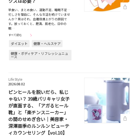
クスは必要？
早食い、まとめ食い、運動不足、睡眠不足…
忙しさを理由に、そんな生活を続けていませ
んか？実はそれ、血糖値爆上がりの原因で
す。放っておくと、肥満、肌老化、日中の
眠…
すべて読む
ダイエット
健康・ヘルスケア
健康・ボディケア・リフレッシュニュ
ース
Life Style
2026.08.02
ピンヒールを脱いだら、私じ
ゃない？ 39歳バリキャリ女子
が直面する、「アガるヒール
靴」と「楽チンスニーカー」
の間のせめぎ合い｜美容家・
深澤亜季のルンルン ビューテ
ィカウンセリング【vol.10】