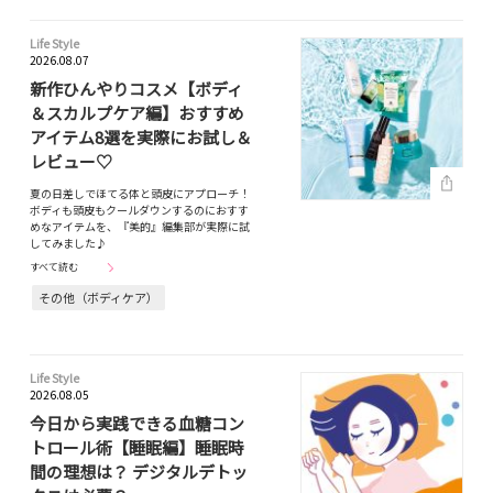
Life Style
2026.08.07
新作ひんやりコスメ【ボディ
＆スカルプケア編】おすすめ
アイテム8選を実際にお試し＆
レビュー♡
夏の日差しでほてる体と頭皮にアプローチ！
ボディも頭皮もクールダウンするのにおすす
めなアイテムを、『美的』編集部が実際に試
してみました♪
すべて読む
その他（ボディケア）
Life Style
2026.08.05
今日から実践できる血糖コン
トロール術【睡眠編】睡眠時
間の理想は？ デジタルデトッ