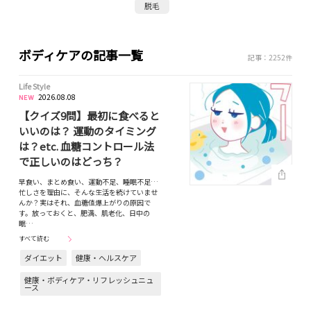
脱毛
ボディケアの記事一覧
記事：2252件
Life Style
2026.08.08
【クイズ9問】最初に食べると
いいのは？ 運動のタイミング
は？etc. 血糖コントロール法
で正しいのはどっち？
早食い、まとめ食い、運動不足、睡眠不足…
忙しさを理由に、そんな生活を続けていませ
んか？実はそれ、血糖値爆上がりの原因で
す。放っておくと、肥満、肌老化、日中の
眠…
すべて読む
ダイエット
健康・ヘルスケア
健康・ボディケア・リフレッシュニュ
ース