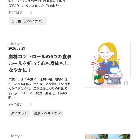
的』、40代以降の大人向け美容誌『美的
GRAND』、メンズ向けの『美的MEN…
すべて読む
その他（ボディケア）
Life Style
2026.07.29
血糖コントロールの6つの食事
ルールを知って心も身体もし
なやかに！
早食い、まとめ食い、運動不足、睡眠不足…
忙しさを理由に、そんな生活を続けていませ
んか？実はそれ、血糖値爆上がりの原因で
す。放っておくと、肥満、肌老化、日中の
眠…
すべて読む
ダイエット
健康・ヘルスケア
Life Style