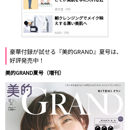
道
資生堂（PR）
朝クレンジングでメイク映
えする潤い美肌へ
NARS（PR）
豪華付録が試せる『美的GRAND』夏号は、
好評発売中！
美的GRAND夏号（増刊）