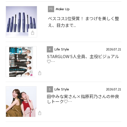
Make Up
ベスコス1位受賞！ まつげを美しく整
え、目力まで...
2026.07.21
4
Life Style
STARGLOW 5人全員、主役ビジュアル
♡…
2026.07.21
5
Life Style
田中みな実さん×指原莉乃さんの仲良
しトーク♡…