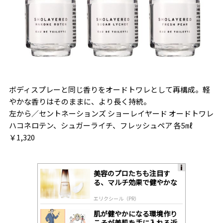
ボディスプレーと同じ香りをオードトワレとして再構成。軽
やかな香りはそのままに、より長く持続。
左から／セントネーションズ ショーレイヤード オードトワレ
ハコネロテン、シュガーライチ、フレッシュペア 各5㎖
￥1,320
美容のプロたちも注目す
A
る、マルチ効果で健やかな
ds
肌へ導く高機能美容液
by
エリクシール（PR）
lo
gl
肌が健やかになる環境作り
y
こそが美肌を手に入れる近