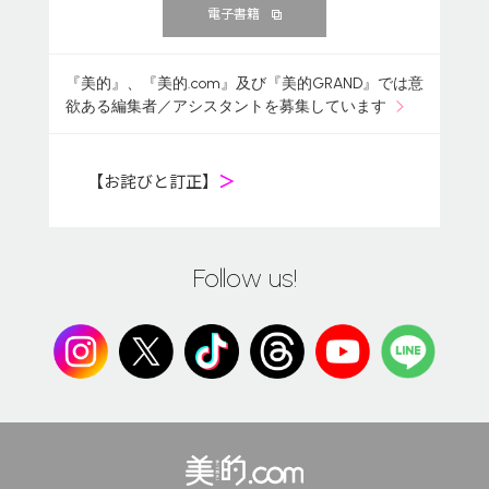
電子書籍
『美的』、『美的.com』及び『美的GRAND』では意
欲ある編集者／アシスタントを募集しています
【お詫びと訂正】
＞
Follow us!