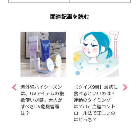
関連記事を読む
「頬
紫外線ハイシーズン
【クイズ9問】最初に
新作
…。
は、UVアイテムの複
食べるといいのは？
【ボ
ャリ女
数使いが鍵。大人が
運動のタイミング
ケア
フト
すべきUV危機管理
は？etc. 血糖コント
イテ
です
は？
ロール法で正しいの
試し
・深
はどっち？
ン ビ
セリ