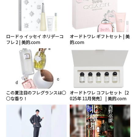
ロードゥ イッセイ ホリデーコ
オードトワレ ギフトセット | 美
フレ 2 | 美的.com
的.com
この夏注目のフレグランスは○
オードトワレ コフレセット［2
○な香り！
025年 11月発売］ | 美的.com