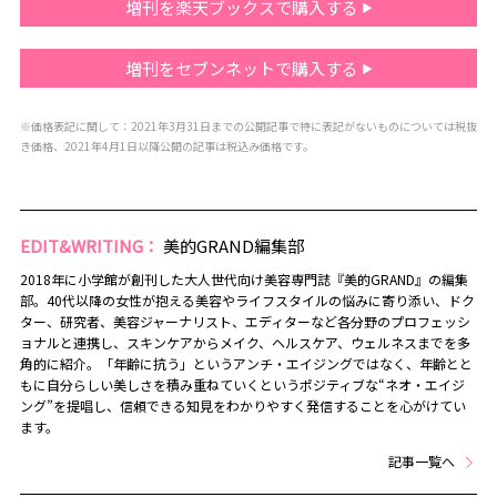
増刊を楽天ブックスで購入する
増刊をセブンネットで購入する
※価格表記に関して：2021年3月31日までの公開記事で特に表記がないものについては税抜
き価格、2021年4月1日以降公開の記事は税込み価格です。
EDIT&WRITING：
美的GRAND編集部
2018年に小学館が創刊した大人世代向け美容専門誌『美的GRAND』の編集
部。40代以降の女性が抱える美容やライフスタイルの悩みに寄り添い、ドク
ター、研究者、美容ジャーナリスト、エディターなど各分野のプロフェッシ
ョナルと連携し、スキンケアからメイク、ヘルスケア、ウェルネスまでを多
角的に紹介。「年齢に抗う」というアンチ・エイジングではなく、年齢とと
もに自分らしい美しさを積み重ねていくというポジティブな“ネオ・エイジ
ング”を提唱し、信頼できる知見をわかりやすく発信することを心がけてい
ます。
記事一覧へ