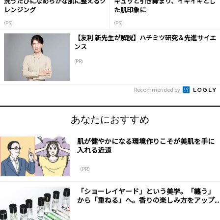
洗うたびになめらかな肌に整えるク
キュッと引き締まり、イキイキとし
レンジング
た肌印象に
(PR)
(PR)
【友利 新先生が解説】ハチミツ研究＆先進サイエ
ンス
(PR)
Recommended by
あなたにおすすめ
肌が健やかになる環境作りこそが美肌を手に
入れる近道
（PR）
「ショーレイヤード」という美学。「纏う」
から「重ねる」へ。香りの楽しみ方をアップ...