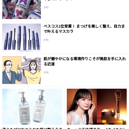
(PR)
ベスコス1位受賞！ まつげを美しく整え、目力ま
で叶えるマスカラ
(PR)
肌が健やかになる環境作りこそが美肌を手に入れ
る近道
(PR)