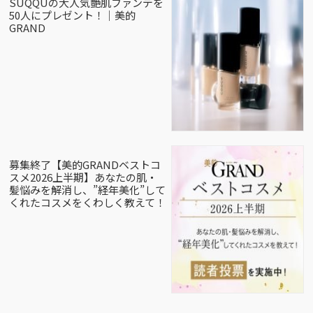
SUQQUの大人気艶肌ファンデを
50人にプレゼント！｜美的
GRAND
募集終了【美的GRANDベストコ
スメ2026上半期】あなたの肌・
髪悩みを解消し、”経年美化”して
くれたコスメをくわしく教えて！