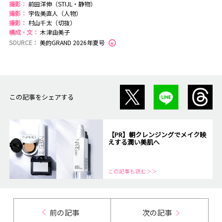
撮影：
前田洋伸（STIJL・静物）
撮影：
宇佐美直人（人物）
撮影：
村山千太（切抜）
構成・文：
木津由美子
SOURCE：
美的GRAND 2026年夏号
この記事をシェアする
【PR】朝クレンジングでメイク映
えする潤い美肌へ
この記事も読む＞＞
前の記事
次の記事