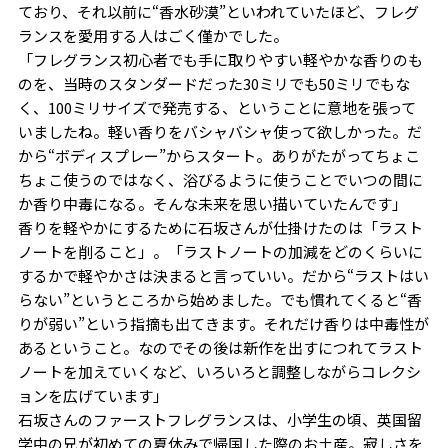
ており、それ以前に“香水砂漠”といわれていたほど、フレグ
ランスを愛用する人はごく僅かでした。
「フレグランス初心者でも手に取りやすい軽やかな香りのも
のを、当時のスタンダードだった30ミリでも50ミリでもな
く、100ミリサイズで発売する、ということに意地を張って
いましたね。軽い香りをバシャバシャ使って欲しかった。だ
から“ボディスプレー”からスタート。ありがたがってちょこ
ちょこ使うのではなく、浴びるように使うことでいつの間に
か香り中毒になる。そんな未来を思い描いていたんです」
香りを軽やかにするために石坂さんが仕掛けたのは「ラスト
ノートを削ること」。「ラストノートの加減をどのくらいに
するかで軽やかさは決まると言っていい。だから“ラストはい
らない”というところから始めました。でも慣れてくると“香
りが弱い”という指摘も出てきます。それだけ香りは中毒性が
あるということ。なのでその後は新作を出すにつれてラスト
ノートを加えていくなど、いろいろと調整しながらコレクシ
ョンを広げています」
石坂さんのファーストフレグランスは、小学生の頃、英国留
学中の兄が初めての夏休みで帰国した際のお土産。寂しさを