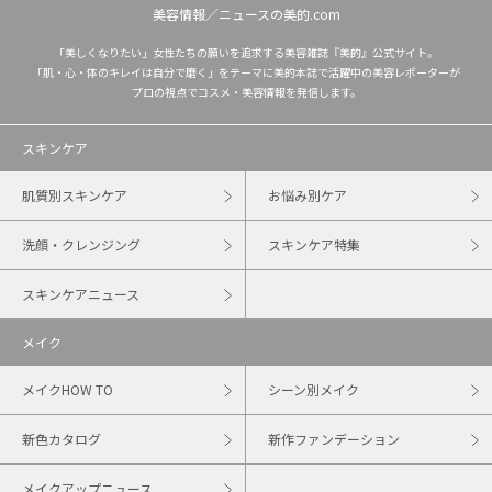
美容情報／ニュースの美的.com
「美しくなりたい」女性たちの願いを追求する美容雑誌『美的』公式サイト。
「肌・心・体のキレイは自分で磨く」をテーマに美的本誌で活躍中の美容レポーターが
プロの視点でコスメ・美容情報を発信します。
スキンケア
肌質別スキンケア
お悩み別ケア
洗顔・クレンジング
スキンケア特集
スキンケアニュース
メイク
メイクHOW TO
シーン別メイク
新色カタログ
新作ファンデーション
メイクアップニュース