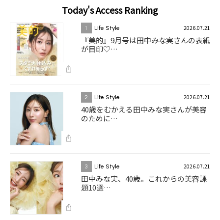
Today's Access Ranking
2026.07.21
1
Life Style
『美的』9月号は田中みな実さんの表紙
が目印♡…
2026.07.21
2
Life Style
40歳をむかえる田中みな実さんが美容
のために…
2026.07.21
3
Life Style
田中みな実、40歳。これからの美容課
題10選…