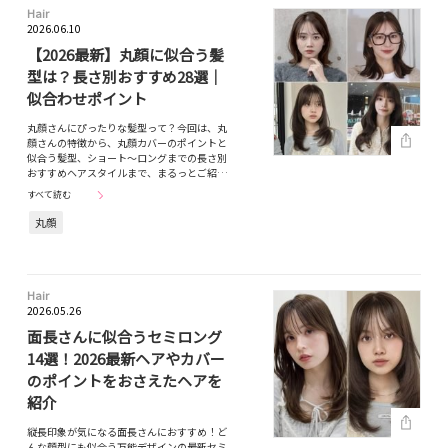
Hair
2026.06.10
【2026最新】丸顔に似合う髪
型は？長さ別おすすめ28選｜
似合わせポイント
丸顔さんにぴったりな髪型って？今回は、丸
顔さんの特徴から、丸顔カバーのポイントと
似合う髪型、ショート～ロングまでの長さ別
おすすめヘアスタイルまで、まるっとご紹…
すべて読む
丸顔
Hair
2026.05.26
面長さんに似合うセミロング
14選！2026最新ヘアやカバー
のポイントをおさえたヘアを
紹介
縦長印象が気になる面長さんにおすすめ！ど
んな顔型にも似合う万能デザインの最新セミ