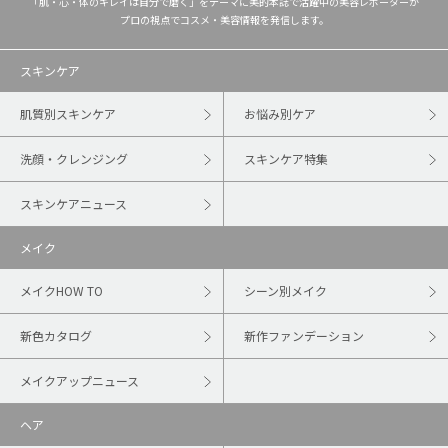
「肌・心・体のキレイは自分で磨く」をテーマに美的本誌で活躍中の美容レポーターが
プロの視点でコスメ・美容情報を発信します。
スキンケア
肌質別スキンケア
お悩み別ケア
洗顔・クレンジング
スキンケア特集
スキンケアニュース
メイク
メイクHOW TO
シーン別メイク
新色カタログ
新作ファンデーション
メイクアップニュース
ヘア