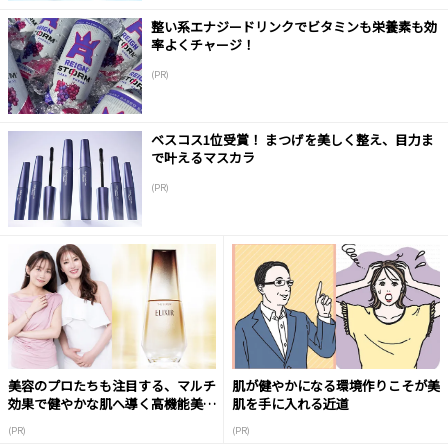
整い系エナジードリンクでビタミンも栄養素も効
率よくチャージ！
(PR)
ベスコス1位受賞！ まつげを美しく整え、目力ま
で叶えるマスカラ
(PR)
美容のプロたちも注目する、マルチ
肌が健やかになる環境作りこそが美
効果で健やかな肌へ導く高機能美容
肌を手に入れる近道
液
(PR)
(PR)