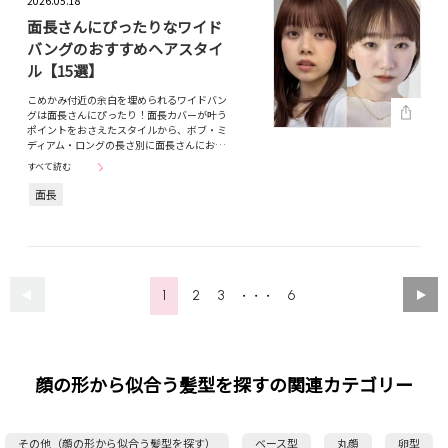
2026.05.18
面長さんにぴったりなワイド
バングのおすすめヘアスタイ
ル【15選】
こめかみ付近の余白を埋められるワイドバン
グは面長さんにぴったり！面長カバーが叶う
ポイントをおさえたスタイルから、ボブ・ミ
ディアム・ロングの長さ別に面長さんにお…
すべて読む
面長
1
2
3
6
・・・
顔の形から似合う髪型を探すの関連カテゴリー
その他（顔の形から似合う髪型を探す）
ベース型
丸顔
卵型