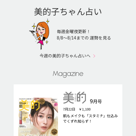
美的子ちゃん占い
毎週金曜夜更新！
8/8〜8/14までの 運勢を見る
今週の美的子ちゃん占いへ
Magazine
9
月号
7月22日 ￥1,100
肌もメイクも「スタミナ」仕込み
でくずれ知らず！