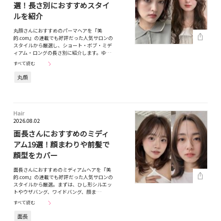
選！長さ別におすすめスタイ
ルを紹介
丸顔さんにおすすめのパーマヘアを『美
的.com』の連載でも好評だった人気サロンの
スタイルから厳選し、ショート・ボブ・ミデ
ィアム・ロングの長さ別に紹介します。ゆ…
すべて読む
丸顔
Hair
2026.08.02
面長さんにおすすめのミディ
アム19選！顔まわりや前髪で
顔型をカバー
面長さんにおすすめのミディアムヘアを『美
的.com』の連載でも好評だった人気サロンの
スタイルから厳選。まずは、ひし形シルエッ
トやウザバング、ワイドバング、顔ま…
すべて読む
面長