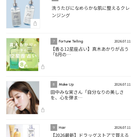
洗うたびになめらかな肌に整えるクレ
ンジング
2026.07.11
7
Fortune Telling
【香る12星座占い】真木あかりが占う
「8月の…
2026.07.11
8
Make Up
田中みな実さん「自分なりの美しさ
を、心を弾ま…
2026.07.11
9
Hair
【2026最新】ドラッグストアで買える