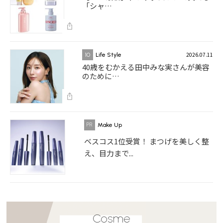
「シャ…
2026.07.11
10
Life Style
40歳をむかえる田中みな実さんが美容
のために…
Make Up
ベスコス1位受賞！ まつげを美しく整
え、目力まで...
Cosme