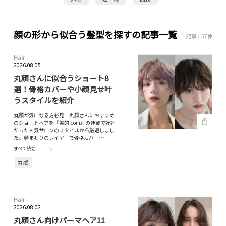
顔の形から似合う髪型を探すの記事一覧
記事：57件
Hair
2026.08.05
丸顔さんに似合うショート8
選！骨格カバーや小顔見せ叶
うスタイルを紹介
丸顔が気になる方必見！丸顔さんにおすすめ
のショートヘアを『美的.com』の連載で好評
だった人気サロンのスタイルから厳選しまし
た。顔まわりのレイヤーで骨格カバー…
すべて読む
丸顔
Hair
2026.08.02
丸顔さん向けパーマヘア11