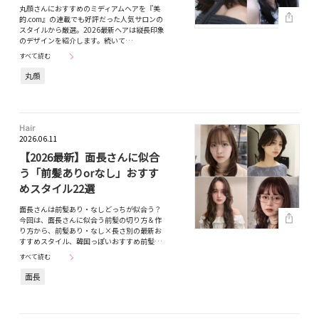
丸顔さんにおすすめのミディアムヘアを『美
的.com』の連載でも好評だった人気サロンの
スタイルから厳選。2026最新ヘアは縦長印象
のデザインを紹介します。続いて…
すべて読む
丸顔
Hair
2026.06.11
【2026最新】面長さんに似合
う「前髪ありorなし」おすす
めスタイル22選
面長さんは前髪あり・なしどっちが似合う？
今回は、面長さんに似合う前髪の切り方＆作
り方から、前髪あり・なし×長さ別の最新お
すすめスタイル、韓国っぽいおすすめ前髪…
すべて読む
面長