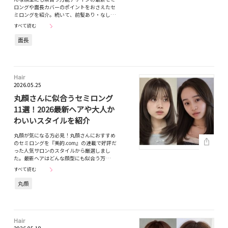
ロングや面長カバーのポイントをおさえたセ
ミロングを紹介。続いて、前髪あり・なし…
すべて読む
面長
Hair
2026.05.25
丸顔さんに似合うセミロング
11選！2026最新ヘアや大人か
わいいスタイルを紹介
丸顔が気になる方必見！丸顔さんにおすすめ
のセミロングを『美的.com』の連載で好評だ
った人気サロンのスタイルから厳選しまし
た。最新ヘアはどんな顔型にも似合う万…
すべて読む
丸顔
Hair