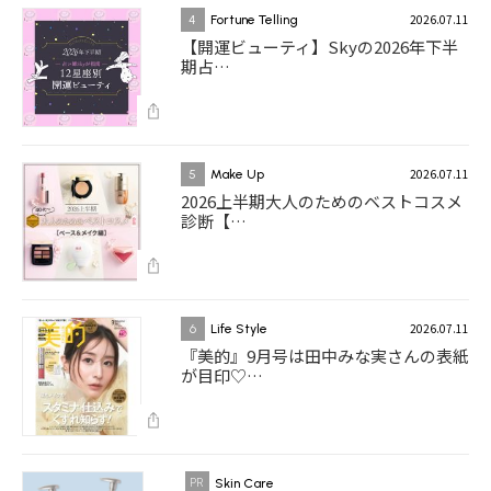
2026.07.11
4
Fortune Telling
【開運ビューティ】Skyの2026年下半
期占…
2026.07.11
5
Make Up
2026上半期大人のためのベストコスメ
診断【…
2026.07.11
6
Life Style
『美的』9月号は田中みな実さんの表紙
が目印♡…
Skin Care