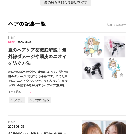
顔の形から似合う髪型を探す
ヘアの記事一覧
記事：6000件
Hair
2026.08.09
夏のヘアケアを徹底解説！紫
外線ダメージや頭皮のニオイ
を防ぐ方法
夏は強い紫外線や汗、皮脂によって、髪や頭
皮のダメージが気になる季節です。この記事
では、ニオイやベタつき、うねりなど、夏な
らではの髪悩みを解消するヘアケア方法を…
すべて読む
ヘアケア
ヘアのお悩み
Hair
2026.08.08