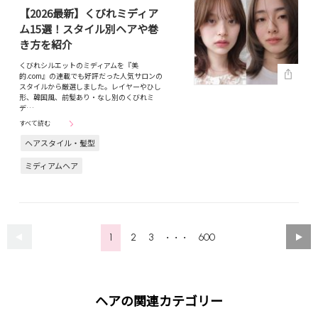
【2026最新】くびれミディア
ム15選！スタイル別ヘアや巻
き方を紹介
くびれシルエットのミディアムを『美
的.com』の連載でも好評だった人気サロンの
スタイルから厳選しました。レイヤーやひし
形、韓国風、前髪あり・なし別のくびれミ
デ…
すべて読む
ヘアスタイル・髪型
ミディアムヘア
1
2
3
600
・・・
ヘアの関連カテゴリー