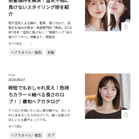
前髪悩みを解決！湿気や雨に
負けないスタイリング術を紹
介
雨や湿気による崩れ、髪質、寝ぐせなど、前
髪のお悩みを解決！美容専門誌『美的』2026
年7月号「湿気に負けない！"顔周りヘア"あか
抜けトリセツ」特集より、顔型別…
すべて読む
ヘアスタイル・髪型
前髪
Hair
2026.08.07
時短でもおしゃれ見え！色持
ちカラー×結べる長さのロ
ブ！｜最旬ヘアカタログ
アイロンを使いたくない夏の朝でも、おしゃ
れに決まるこちらのロブヘア。結べる長さが
ほしい人も要チェックです。
すべて読む
ヘアスタイル・髪型
ボブ