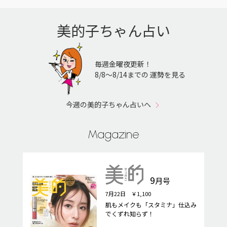
美的子ちゃん占い
毎週金曜夜更新！
8/8〜8/14までの 運勢を見る
今週の美的子ちゃん占いへ
Magazine
9
月号
7月22日 ￥1,100
肌もメイクも「スタミナ」仕込み
でくずれ知らず！