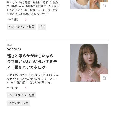
重くなりがちな黒髪でも垢抜けるボブの髪型
を『美的.com』の連載でも好評だった人気サ
ロンのスタイルから厳選しました。夏におす
すめの涼しげな2026最新ヘアから…
すべて読む
ヘアスタイル・髪型
ボブ
Hair
2026.08.05
軽さと柔らかがほしいなら！
ラフ感がかわいい外ハネミデ
ィ｜最旬ヘアカタログ
ナチュラルな外ハネで、夏モードたっぷりの
ミディアムヘアをご紹介します。シースルー
バングの透け感で、涼しげな印象にも。
すべて読む
ヘアスタイル・髪型
ミディアムヘア