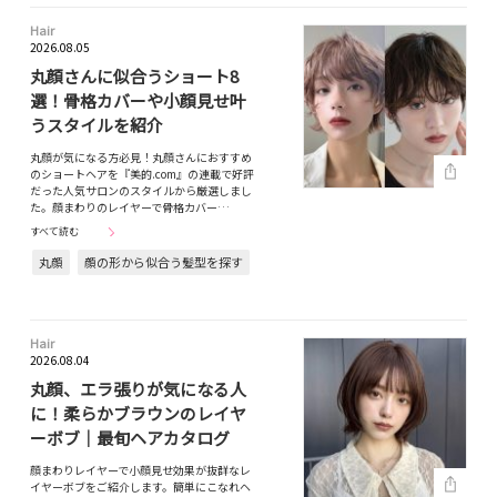
Hair
2026.08.05
丸顔さんに似合うショート8
選！骨格カバーや小顔見せ叶
うスタイルを紹介
丸顔が気になる方必見！丸顔さんにおすすめ
のショートヘアを『美的.com』の連載で好評
だった人気サロンのスタイルから厳選しまし
た。顔まわりのレイヤーで骨格カバー…
すべて読む
丸顔
顔の形から似合う髪型を探す
Hair
2026.08.04
丸顔、エラ張りが気になる人
に！柔らかブラウンのレイヤ
ーボブ｜最旬ヘアカタログ
顔まわりレイヤーで小顔見せ効果が抜群なレ
イヤーボブをご紹介します。簡単にこなれヘ