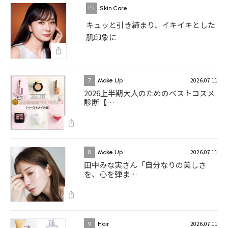
Skin Care
キュッと引き締まり、イキイキとした
肌印象に
2026.07.11
7
Make Up
2026上半期大人のためのベストコスメ
診断【…
2026.07.11
8
Make Up
田中みな実さん「自分なりの美しさ
を、心を弾ま…
2026.07.11
9
Hair