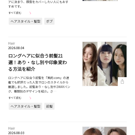
アに決まり、顔型をカバーしたい人にもおす
すめです。
すべて読む
ヘアスタイル・髪型
ボブ
Hair
2026.08.04
ロングヘアに似合う前髪21
選！あり・なし別や印象変わ
る方法を紹介
ロングヘアに似合う前髪を『美的.com』の連
載でも好評だった人気サロンのスタイルから
厳選しました。前髪あり・なし別や2WAYバン
グ、種類別のデザインを紹介。さ…
すべて読む
ヘアスタイル・髪型
前髪
Hair
2026.08.03