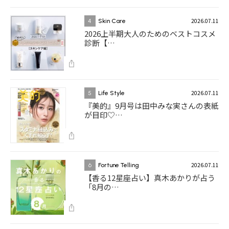
2026.07.11
4
Skin Care
2026上半期大人のためのベストコスメ
診断【…
2026.07.11
5
Life Style
『美的』9月号は田中みな実さんの表紙
が目印♡…
2026.07.11
6
Fortune Telling
【香る12星座占い】真木あかりが占う
「8月の…