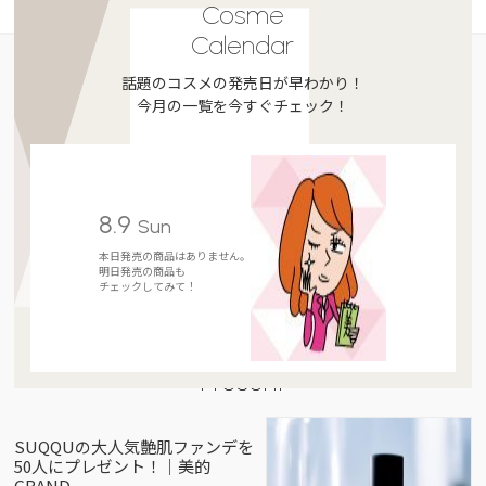
Cosme
Calendar
話題のコスメの発売日が早わかり！
今月の一覧を今すぐチェック！
8.9
Sun
本日発売の商品はありません。
明日発売の商品も
チェックしてみて！
Present
SUQQUの大人気艶肌ファンデを
50人にプレゼント！｜美的
GRAND