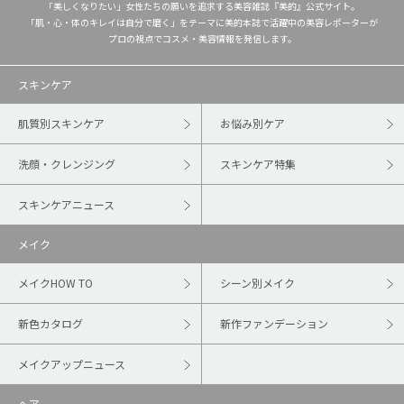
「美しくなりたい」女性たちの願いを追求する美容雑誌『美的』公式サイト。
「肌・心・体のキレイは自分で磨く」をテーマに美的本誌で活躍中の美容レポーターが
プロの視点でコスメ・美容情報を発信します。
スキンケア
肌質別スキンケア
お悩み別ケア
洗顔・クレンジング
スキンケア特集
スキンケアニュース
メイク
メイクHOW TO
シーン別メイク
新色カタログ
新作ファンデーション
メイクアップニュース
ヘア