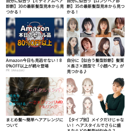
自分に似合う【ミディアムヘア
自分に似合う【ロングヘア診
診断】30の最新髪型見本から見
断】35の最新髪型見本から見つ
つかる！
かる！
Amazon今日も見逃せない！8
自分に【似合う髪型診断】髪質
0%OFF以上が続々登場
×長さ×顔型で「小顔ヘア」が
PR（Amazon）
見つかる♪
まとめ髪〜簡単ヘアアレンジに
【タイプ別】メイクだけじゃな
ついて
い！ ヘアスタイルでさらに盛
るならどの髪型が似合う？...