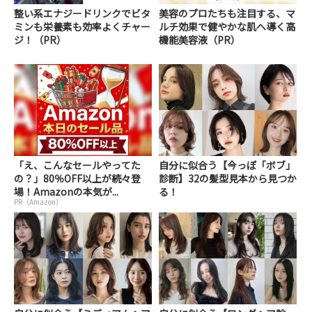
整い系エナジードリンクでビタ
美容のプロたちも注目する、マ
ミンも栄養素も効率よくチャー
ルチ効果で健やかな肌へ導く高
ジ！（PR）
機能美容液（PR）
「え、こんなセールやってた
自分に似合う【今っぽ「ボブ」
の？」80％OFF以上が続々登
診断】32の髪型見本から見つか
場！Amazonの本気が...
る！
PR（Amazon）