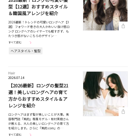
型【12選】おすすめスタイル
＆韓国風アレンジを紹介
2026最新！トレンドの可愛いロングヘア【3
選】 フォワード巻きの大人かわいい抜け感ロ
ング ロングヘアのレイヤーでも軽すぎず、も
たつき感がないこちらのデザイン…
すべて読む
ヘアスタイル・髪型
Hair
2026.07.14
【2026最新】ロングの髪型21
選！美しいロングヘアの育て
方からおすすめスタイル＆ア
レンジを紹介
ロングヘアはまず髪が美しいことが大事。美
容専門誌『美的』専属モデル・有村実樹さん
が教える、大人の美しいロングヘアの育て方
を紹介します。さらに『美的.com』の…
すべて読む