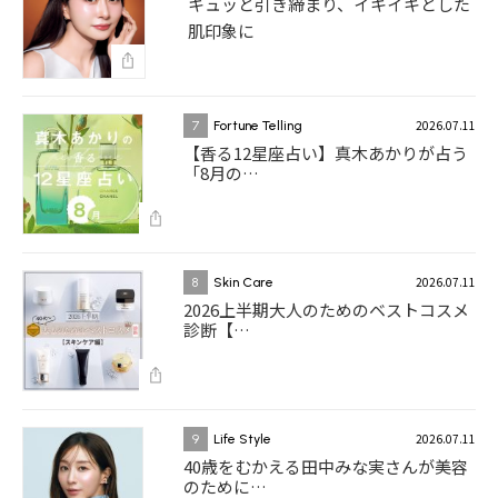
キュッと引き締まり、イキイキとした
肌印象に
2026.07.11
7
Fortune Telling
【香る12星座占い】真木あかりが占う
「8月の…
2026.07.11
8
Skin Care
2026上半期大人のためのベストコスメ
診断【…
2026.07.11
9
Life Style
40歳をむかえる田中みな実さんが美容
のために…