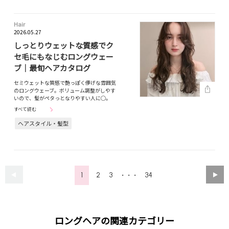
Hair
2026.05.27
しっとりウェットな質感でク
セ毛にもなじむロングウェー
ブ｜最旬ヘアカタログ
セミウェットな質感で艶っぽく儚げな雰囲気
のロングウェーブ。ボリューム調整がしやす
いので、髪がペタっとなりやすい人に◯。
すべて読む
ヘアスタイル・髪型
1
2
3
34
・・・
ロングヘアの関連カテゴリー