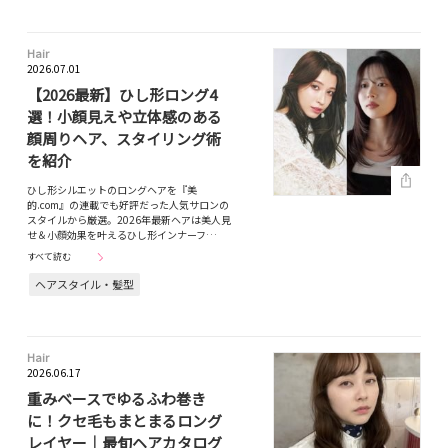
Hair
2026.07.01
【2026最新】ひし形ロング4
選！小顔見えや立体感のある
顔周りヘア、スタイリング術
を紹介
ひし形シルエットのロングヘアを『美
的.com』の連載でも好評だった人気サロンの
スタイルから厳選。2026年最新ヘアは美人見
せ＆小顔効果を叶えるひし形インナーフ…
すべて読む
ヘアスタイル・髪型
Hair
2026.06.17
重みベースでゆるふわ巻き
に！クセ毛もまとまるロング
レイヤー｜最旬ヘアカタログ