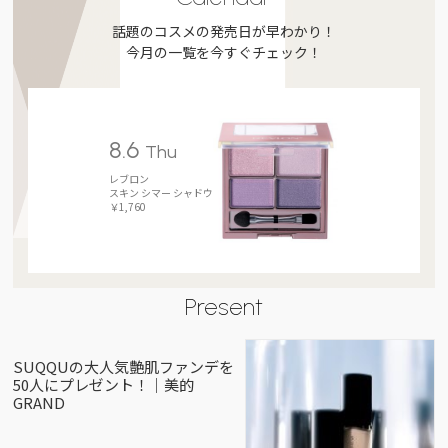
話題のコスメの発売日が早わかり！
今月の一覧を今すぐチェック！
8.6
Thu
レブロン
スキン シマー シャドウ
￥1,760
Present
SUQQUの大人気艶肌ファンデを
50人にプレゼント！｜美的
GRAND