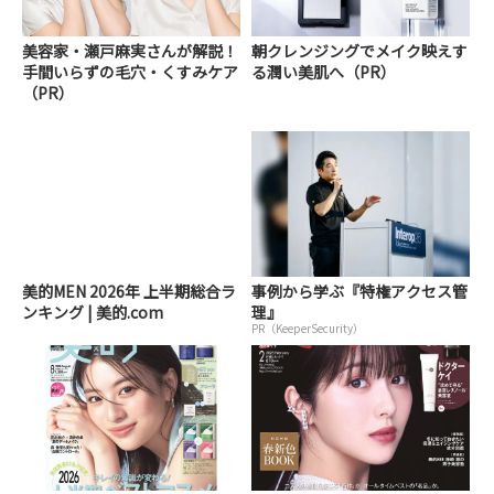
美容家・瀬戸麻実さんが解説！
朝クレンジングでメイク映えす
手間いらずの毛穴・くすみケア
る潤い美肌へ（PR）
（PR）
美的MEN 2026年 上半期総合ラ
事例から学ぶ『特権アクセス管
ンキング | 美的.com
理』
PR（KeeperSecurity）