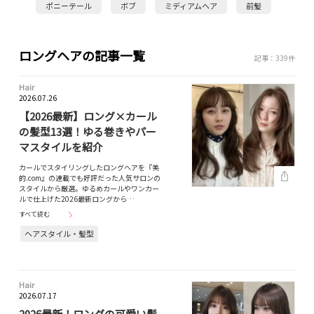
ポニーテール
ボブ
ミディアムヘア
前髪
ロングヘアの記事一覧
記事：339件
Hair
2026.07.26
【2026最新】ロング×カール
の髪型13選！ゆる巻きやパー
マスタイルを紹介
カールでスタイリングしたロングヘアを『美
的.com』の連載でも好評だった人気サロンの
スタイルから厳選。ゆるめカールやワンカー
ルで仕上げた2026最新ロングから…
すべて読む
ヘアスタイル・髪型
Hair
2026.07.17
2026最新！ロングの可愛い髪