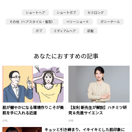
ショートヘア
ショートボブ
セミロング
その他（ヘアスタイル・髪型）
ベリーショート
ポニーテール
ボブ
ミディアムヘア
前髪
あなたにおすすめの記事
肌が健やかになる環境作りこそが美
【友利 新先生が解説】ハチミツ研
肌を手に入れる近道
究＆先進サイエンス
(PR)
(PR)
キュッと引き締まり、イキイキとした肌印象に