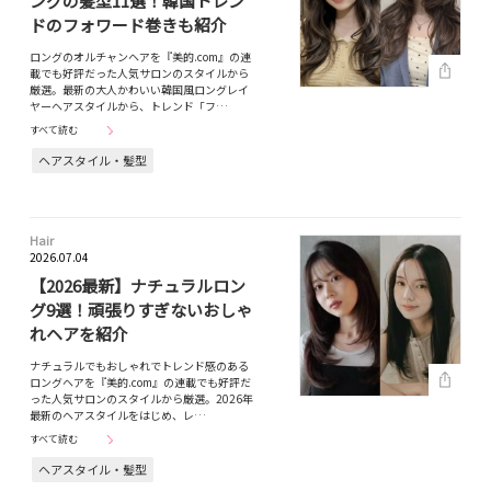
ングの髪型11選！韓国トレン
ドのフォワード巻きも紹介
ロングのオルチャンヘアを『美的.com』の連
載でも好評だった人気サロンのスタイルから
厳選。最新の大人かわいい韓国風ロングレイ
ヤーヘアスタイルから、トレンド「フ…
すべて読む
ヘアスタイル・髪型
Hair
2026.07.04
【2026最新】ナチュラルロン
グ9選！頑張りすぎないおしゃ
れヘアを紹介
ナチュラルでもおしゃれでトレンド感のある
ロングヘアを『美的.com』の連載でも好評だ
った人気サロンのスタイルから厳選。2026年
最新のヘアスタイルをはじめ、レ…
すべて読む
ヘアスタイル・髪型