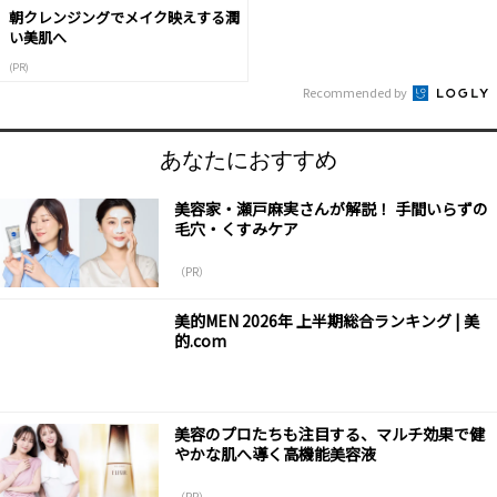
朝クレンジングでメイク映えする潤
い美肌へ
(PR)
Recommended by
あなたにおすすめ
美容家・瀬戸麻実さんが解説！ 手間いらずの
毛穴・くすみケア
（PR）
美的MEN 2026年 上半期総合ランキング | 美
的.com
美容のプロたちも注目する、マルチ効果で健
やかな肌へ導く高機能美容液
（PR）