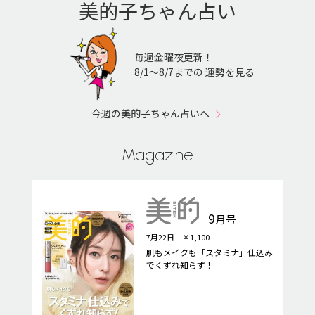
美的子ちゃん占い
毎週金曜夜更新！
8/1〜8/7までの 運勢を見る
今週の美的子ちゃん占いへ
Magazine
9
月号
7月22日 ￥1,100
肌もメイクも「スタミナ」仕込み
でくずれ知らず！