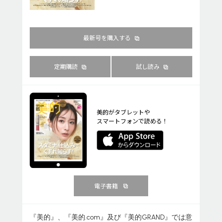
最新号を購入する
定期購読
試し読み
美的がタブレットや
スマートフォンで読める！
電子書籍
『美的』、『美的.com』及び『美的GRAND』では意