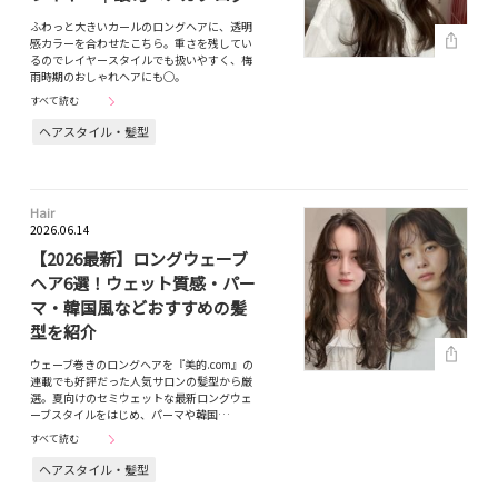
ふわっと大きいカールのロングヘアに、透明
感カラーを合わせたこちら。重さを残してい
るのでレイヤースタイルでも扱いやすく、梅
雨時期のおしゃれヘアにも◯。
すべて読む
ヘアスタイル・髪型
Hair
2026.06.14
【2026最新】ロングウェーブ
ヘア6選！ウェット質感・パー
マ・韓国風などおすすめの髪
型を紹介
ウェーブ巻きのロングヘアを『美的.com』の
連載でも好評だった人気サロンの髪型から厳
選。夏向けのセミウェットな最新ロングウェ
ーブスタイルをはじめ、パーマや韓国…
すべて読む
ヘアスタイル・髪型