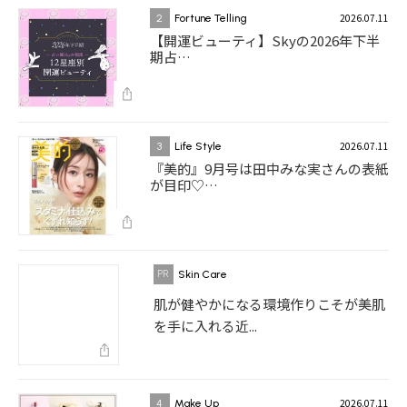
2026.07.11
2
Fortune Telling
【開運ビューティ】Skyの2026年下半
期占…
2026.07.11
3
Life Style
『美的』9月号は田中みな実さんの表紙
が目印♡…
Skin Care
肌が健やかになる環境作りこそが美肌
を手に入れる近...
2026.07.11
4
Make Up