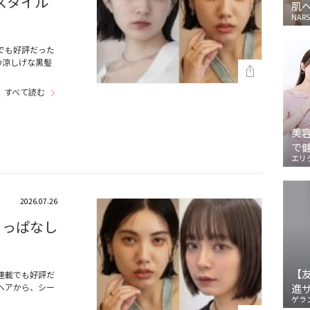
スタイル
肌
NARS
でも好評だった
の涼しげな黒髪
…
すべて読む
美
で
エリ
2026.07.26
りっぱなし
【
連載でも好評だ
ヘアから、シー
進
ゲラ