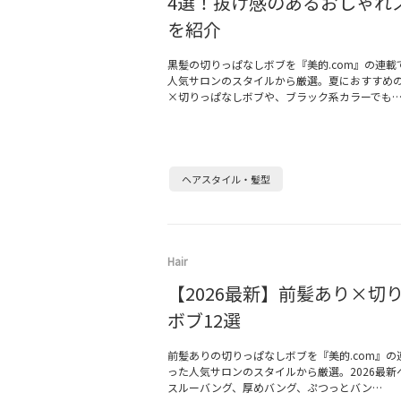
4選！抜け感のあるおしゃれ
を紹介
黒髪の切りっぱなしボブを『美的.com』の連載
人気サロンのスタイルから厳選。夏におすすめ
×切りっぱなしボブや、ブラック系カラーでも
ヘアスタイル・髪型
Hair
【2026最新】前髪あり×切
ボブ12選
前髪ありの切りっぱなしボブを『美的.com』の
った人気サロンのスタイルから厳選。2026最新
スルーバング、厚めバング、ぷつっとバン…