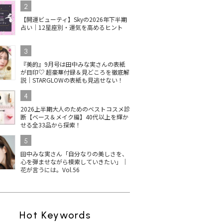
2
【開運ビューティ】Skyの2026年下半期
占い｜12星座別・運気を高めるヒント
3
『美的』9月号は田中みな実さんの表紙
が目印♡ 超豪華付録＆見どころを徹底解
説｜STARGLOWの表紙も見逃せない！
4
2026上半期大人のためのベストコスメ診
断【ベース＆メイク編】40代以上を輝か
せる全33品から探索！
5
田中みな実さん「自分なりの美しさを、
心を弾ませながら模索していきたい」｜
花が言うには。Vol.56
Hot Keywords