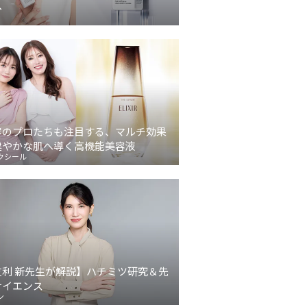
へ
容のプロたちも注目する、マルチ効果
健やかな肌へ導く高機能美容液
クシール
友利 新先生が解説】ハチミツ研究＆先
サイエンス
ン