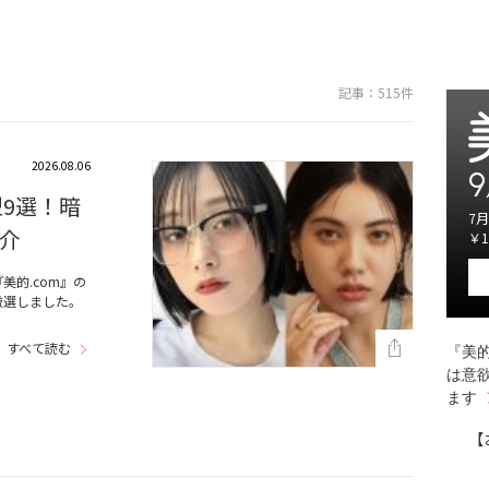
記事：515件
2026.08.06
9
型9選！暗
7月
介
￥1
的.com』の
厳選しました。
すべて読む
『美的
は意
ます
【