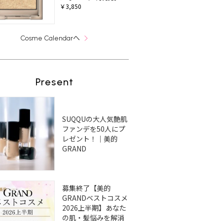
￥3,850
へ
Cosme Calendar
Present
SUQQUの大人気艶肌
ファンデを50人にプ
レゼント！｜美的
GRAND
募集終了【美的
GRANDベストコスメ
2026上半期】あなた
の肌・髪悩みを解消