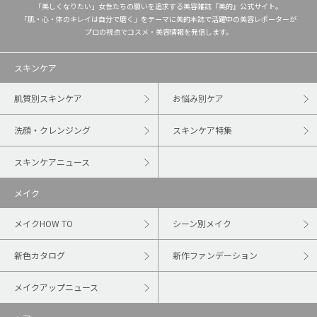
「美しくなりたい」女性たちの願いを追求する美容雑誌『美的』公式サイト。
「肌・心・体のキレイは自分で磨く」をテーマに美的本誌で活躍中の美容レポーターが
プロの視点でコスメ・美容情報を発信します。
スキンケア
肌質別スキンケア
お悩み別ケア
洗顔・クレンジング
スキンケア特集
スキンケアニュース
メイク
メイクHOW TO
シーン別メイク
新色カタログ
新作ファンデーション
メイクアップニュース