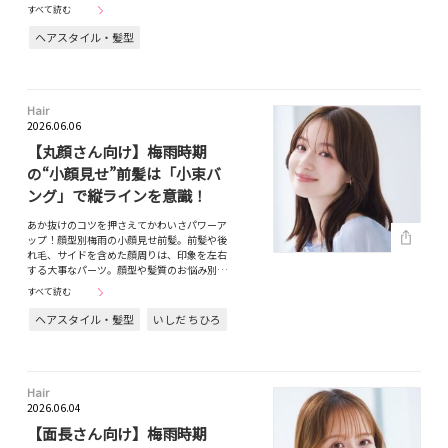
すべて読む
ヘアスタイル・髪型
Hair
2026.06.06
【丸顔さん向け】梅雨時期
の“小顔見せ”前髪は「小束バ
ング」で縦ラインを意識！
あか抜けのコツを押さえてかわいさパワーア
ップ！顔型別梅雨の小顔見せ前髪。前髪や後
れ毛、サイドを含めた顔周りは、印象を左右
する大事なパーツ。顔型や髪質のお悩み別…
すべて読む
ヘアスタイル・髪型
いしだ ちひろ
Hair
2026.06.04
【面長さん向け】梅雨時期