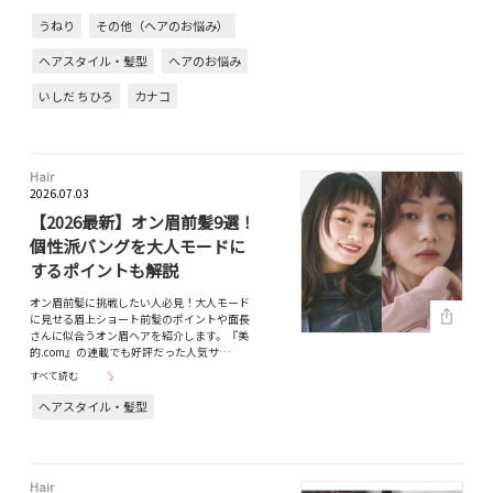
うねり
その他（ヘアのお悩み）
ヘアスタイル・髪型
ヘアのお悩み
いしだ ちひろ
カナコ
Hair
2026.07.03
【2026最新】オン眉前髪9選！
個性派バングを大人モードに
するポイントも解説
オン眉前髪に挑戦したい人必見！大人モード
に見せる眉上ショート前髪のポイントや面長
さんに似合うオン眉ヘアを紹介します。『美
的.com』の連載でも好評だった人気サ…
すべて読む
ヘアスタイル・髪型
Hair