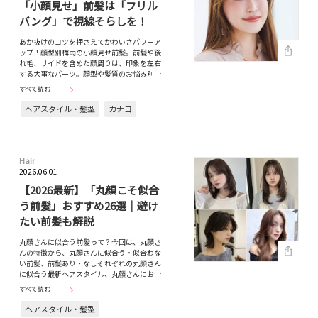
「小顔見せ」前髪は「フリル
バング」で視線そらしを！
あか抜けのコツを押さえてかわいさパワーア
ップ！顔型別梅雨の小顔見せ前髪。前髪や後
れ毛、サイドを含めた顔周りは、印象を左右
する大事なパーツ。顔型や髪質のお悩み別…
すべて読む
ヘアスタイル・髪型
カナコ
Hair
2026.06.01
【2026最新】「丸顔こそ似合
う前髪」おすすめ26選｜避け
たい前髪も解説
丸顔さんに似合う前髪って？今回は、丸顔さ
んの特徴から、丸顔さんに似合う・似合わな
い前髪、前髪あり・なしそれぞれの丸顔さん
に似合う最新ヘアスタイル、丸顔さんにお…
すべて読む
ヘアスタイル・髪型