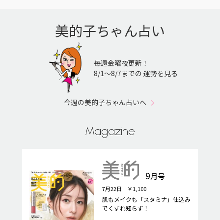
美的子ちゃん占い
毎週金曜夜更新！
8/1〜8/7までの 運勢を見る
今週の美的子ちゃん占いへ
Magazine
9
月号
7月22日 ￥1,100
肌もメイクも「スタミナ」仕込み
でくずれ知らず！