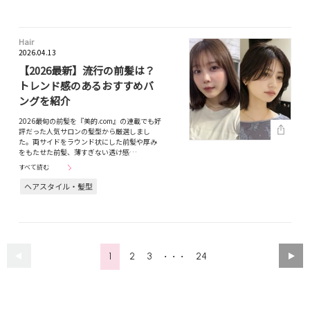
Hair
2026.04.13
【2026最新】流行の前髪は？
トレンド感のあるおすすめバ
ングを紹介
2026最旬の前髪を『美的.com』の連載でも好
評だった人気サロンの髪型から厳選しまし
た。両サイドをラウンド状にした前髪や厚み
をもたせた前髪、薄すぎない透け感…
すべて読む
ヘアスタイル・髪型
1
2
3
24
・・・