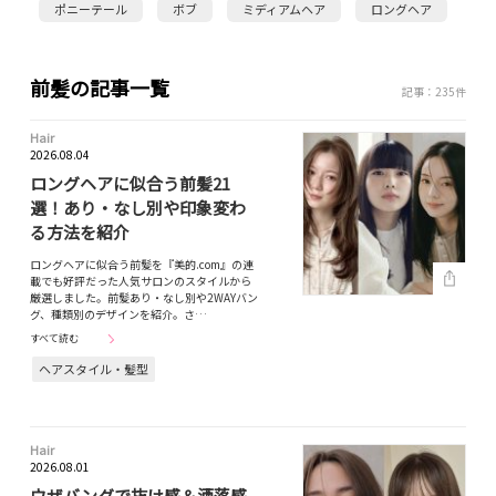
ポニーテール
ボブ
ミディアムヘア
ロングヘア
前髪の記事一覧
記事：235件
Hair
2026.08.04
ロングヘアに似合う前髪21
選！あり・なし別や印象変わ
る方法を紹介
ロングヘアに似合う前髪を『美的.com』の連
載でも好評だった人気サロンのスタイルから
厳選しました。前髪あり・なし別や2WAYバン
グ、種類別のデザインを紹介。さ…
すべて読む
ヘアスタイル・髪型
Hair
2026.08.01
ウザバングで抜け感＆洒落感