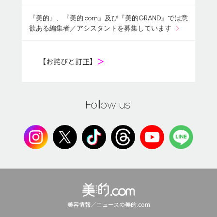
『美的』、『美的.com』及び『美的GRAND』では意
欲ある編集者／アシスタントを募集しています
【お詫びと訂正】
＞
Follow us!
美容情報／ニュースの美的.com