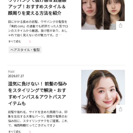
アップ！おすすめスタイル＆
顔周りを変える方法を紹介
目にかかる長めの前髪、ウザバングの髪型を
『美的.com』の連載でも好評だった人気サロ
ンのスタイルから厳選。抜け感があり、おし
ゃれで幼く見えないのが魅力です。さ…
すべて読む
ヘアスタイル・髪型
Hair
2026.07.27
湿気に負けない！ 前髪の悩み
をスタイリングで解決・おす
すめインバス＆アウトバスア
イテムも
前髪や後れ毛、サイドを含めた顔周りは、印
象を左右する大事なパーツ。顔型や髪質のお
悩み別に、スタイリングテクをご提案。これ
で、梅雨時期だってごきげんです♪
すべて読む