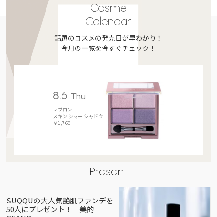
Cosme
Calendar
話題のコスメの発売日が早わかり！
今月の一覧を今すぐチェック！
8.6
Thu
レブロン
スキン シマー シャドウ
￥1,760
Present
SUQQUの大人気艶肌ファンデを
50人にプレゼント！｜美的