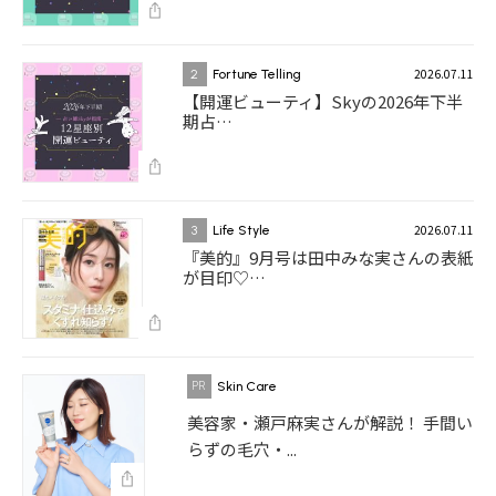
2026.07.11
2
Fortune Telling
【開運ビューティ】Skyの2026年下半
期占…
2026.07.11
3
Life Style
『美的』9月号は田中みな実さんの表紙
が目印♡…
Skin Care
美容家・瀬戸麻実さんが解説！ 手間い
らずの毛穴・...