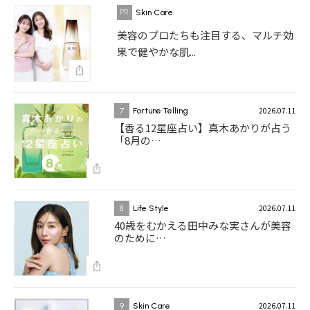
Skin Care
美容のプロたちも注目する、マルチ効
果で健やかな肌...
2026.07.11
7
Fortune Telling
【香る12星座占い】真木あかりが占う
「8月の…
2026.07.11
8
Life Style
40歳をむかえる田中みな実さんが美容
のために…
2026.07.11
9
Skin Care