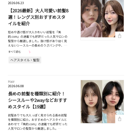
2026.06.23
【2026最新】大人可愛い前髪8
選！レングス別おすすめスタ
イルを紹介
短めや透け感が大人かわいい前髪を『美
的.com』の連載でも好評だった人気サロンの
髪型から厳選しました。抜け感があり幼く見
えないシースルーの長めのうざバングや、…
すべて読む
ヘアスタイル・髪型
Hair
2026.06.08
長めの前髪を種類別に紹介！
シースルーや2wayなどおすす
めスタイル【19選】
前髪ありでも大人っぽく見せられる長め前髪
を種類別に紹介。おすすめのヘアスタイルと
あわせて『美的.com』の連載でも好評だった
人気サロンの髪型から厳選しました。…