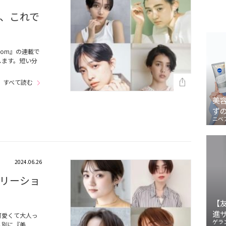
、これで
om』の連載で
します。短い分
…
すべて読む
美
ず
ニベ
2024.06.26
リーショ
【
進
可愛くて大人っ
ゲラ
し別に『美