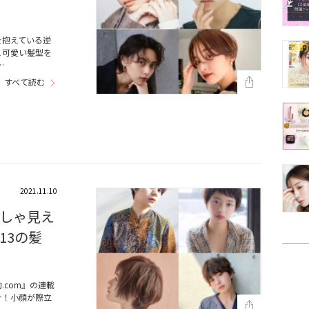
を抱えている逆
こ可愛い髪型を
…
すべて読む
2021.11.10
しゃ見え
13の髪
com』の連載
介！小顔が際立