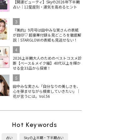
【開運ビューティ】Skyの2026年下半期
占い｜12星座別・運気を高めるヒント
3
『美的』9月号は田中みな実さんの表紙
が目印♡ 超豪華付録＆見どころを徹底解
説｜STARGLOWの表紙も見逃せない！
4
2026上半期大人のためのベストコスメ診
断【ベース＆メイク編】40代以上を輝か
せる全33品から探索！
5
田中みな実さん「自分なりの美しさを、
心を弾ませながら模索していきたい」｜
花が言うには。Vol.56
Hot Keywords
占い
Skyの上半期・下半期占い