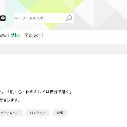
SDGs
ト。「肌・心・体のキレイは自分で磨く」
発信します。
ミディアムヘア
ロングヘア
前髪