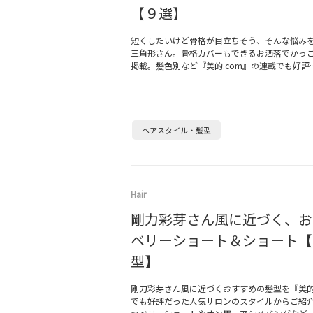
【９選】
短くしたいけど骨格が目立ちそう、そんな悩み
三角形さん。骨格カバーもできるお洒落でかっ
掲載。髪色別など『美的.com』の連載でも好評
ヘアスタイル・髪型
Hair
剛力彩芽さん風に近づく、お
ベリーショート＆ショート【
型】
剛力彩芽さん風に近づくおすすめの髪型を『美的.
でも好評だった人気サロンのスタイルからご紹