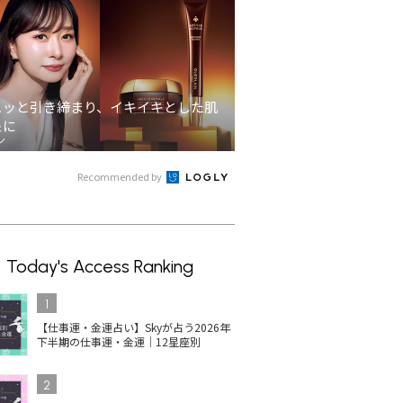
ュッと引き締まり、イキイキとした肌
象に
ン
Recommended by
Today's Access Ranking
1
【仕事運・金運占い】Skyが占う2026年
下半期の仕事運・金運｜12星座別
2