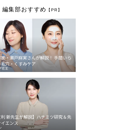
編集部おすすめ
【PR】
容家・瀬戸麻実さんが解説！ 手間いら
の毛穴・くすみケア
ア花王
友利 新先生が解説】ハチミツ研究＆先
サイエンス
ン