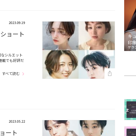
2023.09.19
ーショート
キ
印
ゲラ
麗なシルエット
連載でも好評だ
すべて読む
2023.05.22
ョート