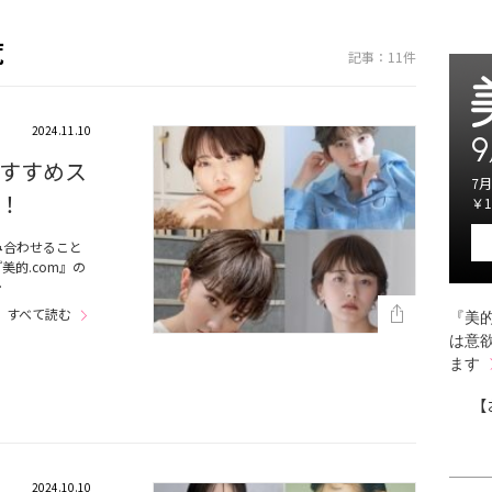
覧
記事：11件
2024.11.10
9
すすめス
7月
！
￥1
み合わせること
的.com』の
…
すべて読む
『美的
は意
ます
【
2024.10.10