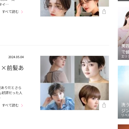
タイ…
すべて読む
美
で
エリ
2024.05.04
ト×前髪あ
髪ありだとさら
も好評だった人
…
洗
すべて読む
ジ
リベ