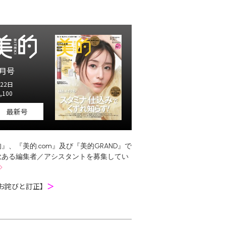
月号
22日
,100
最新号
』、『美的.com』及び『美的GRAND』で
欲ある編集者／アシスタントを募集してい
お詫びと訂正】
＞