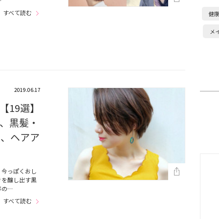
…
すべて読む
健
メ
2019.06.17
【19選】
、黒髪・
型、ヘアア
、今っぽくおし
きを醸し出す黒
群の…
すべて読む