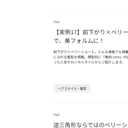
Hair
【実例17】前下がり×ベリ
で、美フォルムに！
前下がり×ベリーショート。どんな骨格でも綺
になれる髪型を掲載。顔型別に『美的.com』の
った人気サロンのスタイルからご紹介します。
ヘアスタイル・髪型
Hair
逆三角形ならではのベリーシ