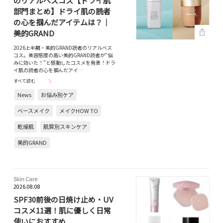
のリアルベスコス【ドライ肌
部門まとめ】ドライ肌の読者
の心を掴んだアイテムは？｜
美的GRAND
2026上半期・美的GRAND読者のリアルベス
コス。美容感度の高い美的GRAND読者が“悩
みに効いた！”と感動したコスメを発表！ドラ
イ肌の読者の心を掴んだアイ…
すべて読む
News
お悩み別ケア
ベースメイク
メイクHOW TO
乾燥肌
肌質別スキンケア
美的GRAND
Skin Care
2026.08.08
SPF30前後の日焼け止め・UV
コスメ11選！肌に優しく日常
使いにおすすめ