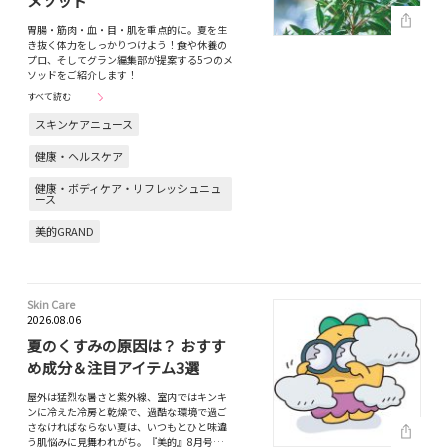
メソッド
胃腸・筋肉・血・目・肌を重点的に。夏を生
き抜く体力をしっかりつけよう！食や休養の
プロ、そしてグラン編集部が提案する5つのメ
ソッドをご紹介します！
すべて読む
スキンケアニュース
健康・ヘルスケア
健康・ボディケア・リフレッシュニュ
ース
美的GRAND
Skin Care
2026.08.06
夏のくすみの原因は？ おすす
め成分＆注目アイテム3選
屋外は猛烈な暑さと紫外線、室内ではキンキ
ンに冷えた冷房と乾燥で、過酷な環境で過ご
さなければならない夏は、いつもとひと味違
う肌悩みに見舞われがち。『美的』8月号…