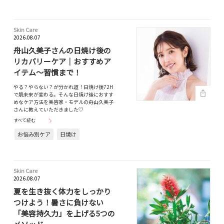
Skin Care
2026.08.07
舟山久美子さんの日焼け後の
リカバリーケア｜おすすめア
イテム～習慣まで！
やる？やらない？が分かれ道！日焼け後72H
で肌未来が変わる。そんな日焼け後におすす
めなケア方法を美容家・モデルの舟山久美子
さんに教えていただきました♡
すべて読む
お悩み別ケア
日焼け
Skin Care
2026.08.07
夏を生き抜く体力をしっかり
つけよう！暑さに負けない
「美容持久力」を上げる5つの