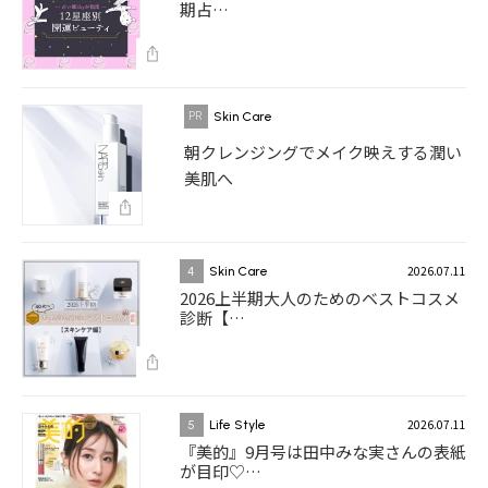
期占…
Skin Care
朝クレンジングでメイク映えする潤い
美肌へ
2026.07.11
4
Skin Care
2026上半期大人のためのベストコスメ
診断【…
2026.07.11
5
Life Style
『美的』9月号は田中みな実さんの表紙
が目印♡…