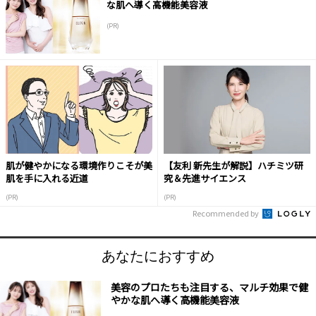
な肌へ導く高機能美容液
(PR)
肌が健やかになる環境作りこそが美
【友利 新先生が解説】ハチミツ研
肌を手に入れる近道
究＆先進サイエンス
(PR)
(PR)
Recommended by
あなたにおすすめ
美容のプロたちも注目する、マルチ効果で健
やかな肌へ導く高機能美容液