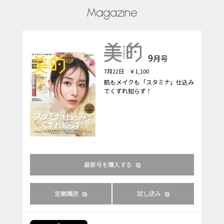
Magazine
9
月号
7月22日 ￥1,100
肌もメイクも「スタミナ」仕込み
でくずれ知らず！
最新号を購入する
定期購読
試し読み