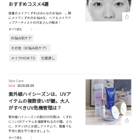
おすすめコスメ4選
猛暑のメイクくずれはみんなのお悩み…。額
にメイクくずれのお悩みを、ヘア＆メイクア
ップアーティストの只友さんが解決！
すべて読む
お悩み別ケア
その他（お悩み別ケア）
メイクHOW TO
化粧直し
Skin Care
2026.08.09
紫外線ハイシーズンは、UVア
イテムの複数使いが鍵。大人
がすべきUV危機管理は？
紫外線ハイシーズンの肌のUV対策は、くずれ
にくいUVアイテムを複数重ねるのが鍵。さら
に、ボディUVとお直しアイテムで、酷暑でも
平然と肌を守り抜きましょう。
すべて読む