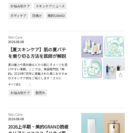
お悩み別ケア
スキンケアニュース
ボディケア
日焼け
美的GRAND
Skin Care
2026.08.08
【夏スキンケア】肌の夏バテ
を乗り切る方法を医師が解説
夏は暑さや紫外線などから肌にダメージを受
けやすい季節。ここでは、美容専門誌『美
的』2026年7月号に掲載された夏におすすめ
のスキンケア術をご紹介します！さらに…
すべて読む
お悩み別ケア
肌荒れ
Skin Care
2026.08.08
2026上半期・美的GRAND読者