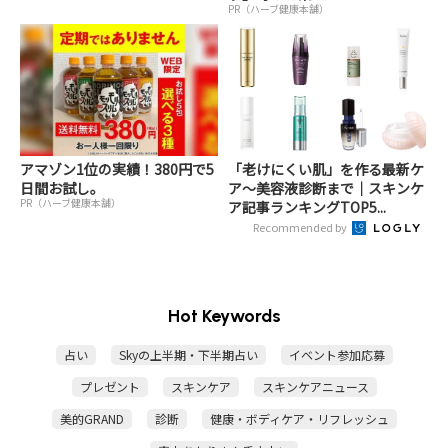
PR（ハーブ健康本舗）
アマゾン1位の実績！380円で5
「老けにくい肌」を作る最新ケ
日間お試し。
ア〜美容液診断まで｜スキンケ
PR（ハーブ健康本舗）
ア記事ランキングTOP5...
Recommended by
Hot Keywords
占い
Skyの上半期・下半期占い
イベント参加応募
プレゼント
スキンケア
スキンケアニュース
美的GRAND
診断
健康・ボディケア・リフレッシュ