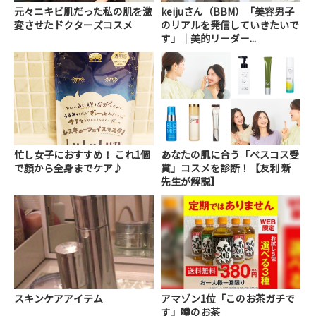
元々ニキビ肌だった私の肌を激
keijuさん（BBM）「美容男子
変させたドクターズコスメ
のリアルを発信していきたいで
す」｜美的リーダー...
忙し女子におすすめ！ これ1個
あなたの肌に合う「ベスコス受
で顔から全身までケア♪
賞」コスメを診断！【友利 新
先生が解説】
スキンケアアイテム
アマゾン1位「このお茶ガチで
す」噂のお茶