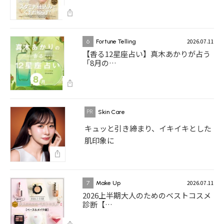
2026.07.11
6
Fortune Telling
【香る12星座占い】真木あかりが占う
「8月の…
Skin Care
キュッと引き締まり、イキイキとした
肌印象に
2026.07.11
7
Make Up
2026上半期大人のためのベストコスメ
診断【…