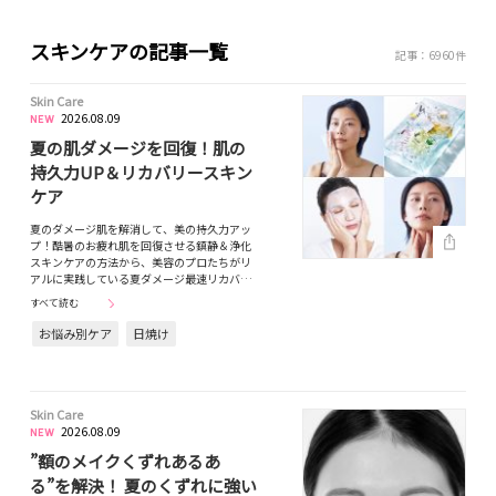
スキンケアの記事一覧
記事：6960件
Skin Care
2026.08.09
夏の肌ダメージを回復！肌の
持久力UP＆リカバリースキン
ケア
夏のダメージ肌を解消して、美の持久力アッ
プ！酷暑のお疲れ肌を回復させる鎮静＆浄化
スキンケアの方法から、美容のプロたちがリ
アルに実践している夏ダメージ最速リカバ…
すべて読む
お悩み別ケア
日焼け
Skin Care
2026.08.09
”額のメイクくずれあるあ
る”を解決！ 夏のくずれに強い