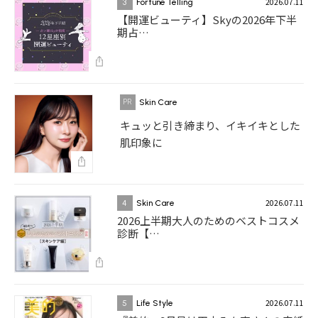
2026.07.11
3
Fortune Telling
【開運ビューティ】Skyの2026年下半
期占…
Skin Care
キュッと引き締まり、イキイキとした
肌印象に
2026.07.11
4
Skin Care
2026上半期大人のためのベストコスメ
診断【…
2026.07.11
5
Life Style