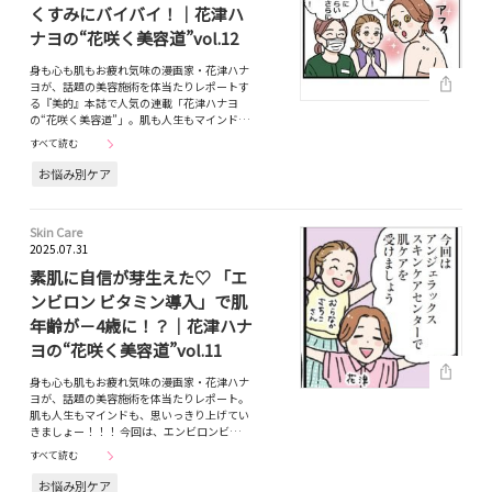
くすみにバイバイ！｜花津ハ
ナヨの“花咲く美容道”vol.12
身も心も肌もお疲れ気味の漫画家・花津ハナ
ヨが、話題の美容施術を体当たりレポートす
る『美的』本誌で人気の連載「花津ハナヨ
の“花咲く美容道”」。肌も人生もマインド…
すべて読む
お悩み別ケア
Skin Care
2025.07.31
素肌に自信が芽生えた♡ 「エ
ンビロン ビタミン導入」で肌
年齢が－4歳に！？｜花津ハナ
ヨの“花咲く美容道”vol.11
身も心も肌もお疲れ気味の漫画家・花津ハナ
ヨが、話題の美容施術を体当たりレポート。
肌も人生もマインドも、思いっきり上げてい
きましょー！！！ 今回は、エンビロンビ…
すべて読む
お悩み別ケア