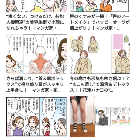
“痛くない、つけるだけ、芸能
唇のくすみが一掃！「唇のアー
人御用達”の美容施術で小顔に
トメイク」でハッピーオーラが
なれちゃう！｜マンガ家・...
爆上がり♪｜マンガ家・...
さらば肩こり。“首＆肩ボトッ
冬の寒さも邪気も吹き飛ぶ！？
クス”で盛り盛り肩がスッキリ
“まこも蒸し”で温活＆デトック
上半身に！｜マンガ家・花...
ス！｜花津ハナヨの“...