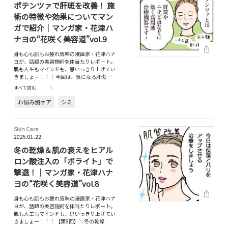
ポテンツァで肝斑を改善！ 施
術の特徴や効果についてマン
ガで紹介｜マンガ家・花津ハ
ナヨの“花咲く美容道”vol.9
身も心も肌もお疲れ気味の漫画家・花津ハナ
ヨが、話題の美容施術を体当たりレポート。
肌も人生もマインドも、思いっきり上げてい
きましょー！！！ 今回は、気になる肝斑…
すべて読む
お悩み別ケア
シミ
Skin Care
2025.01.22
冬の乾燥＆肌の衰えをヒアル
ロン酸注入の「ボライト」で
撃退！｜マンガ家・花津ハナ
ヨの“花咲く美容道”vol.8
身も心も肌もお疲れ気味の漫画家・花津ハナ
ヨが、話題の美容施術を体当たりレポート。
肌も人生もマインドも、思いっきり上げてい
きましょー！！！ 【第8回】＼冬の乾燥…