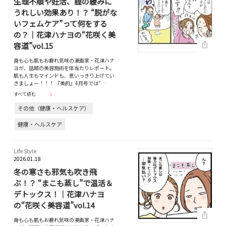
生理不順や妊活、腟の緩みに
うれしい効果あり！？ “脱がな
いフェムケア”って何をする
の？｜花津ハナヨの“花咲く美
容道”vol.15
身も心も肌もお疲れ気味の漫画家・花津ハナ
ヨが、話題の美容施術を体当たりレポート。
肌も人生もマインドも、思いっきり上げてい
きましょー！！！ 『美的』4月号では“…
すべて読む
その他（健康・ヘルスケア）
健康・ヘルスケア
Life Style
2026.01.18
冬の寒さも邪気も吹き飛
ぶ！？ “まこも蒸し”で温活＆
デトックス！｜花津ハナヨ
の“花咲く美容道”vol.14
身も心も肌もお疲れ気味の漫画家・花津ハナ