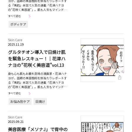
ヨが、話題の美容施術を体当たりレポートす
る『美的』本誌で人気の連載「花津ハナヨ
の“花咲く美容道”」。肌も人生もマインド…
すべて読む
ボディケア
Skin Care
2025.11.19
グルタチオン導入で日焼け肌
を緊急レスキュー！｜花津ハ
ナヨの“花咲く美容道”vol.13
身も心も肌もお疲れ気味の漫画家・花津ハナ
ヨが、話題の美容施術を体当たりレポートす
る『美的』本誌で人気の連載「花津ハナヨ
の“花咲く美容道”」。肌も人生もマインド…
すべて読む
お悩み別ケア
日焼け
Skin Care
2025.09.21
美容医療「メソナJ」で背中の