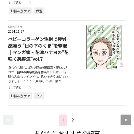
すべて読む
お悩み別ケア
保湿
Skin Care
2024.11.27
ベビーコラーゲン注射で疲労
感漂う “目の下のくま”を撃退
｜マンガ家・花津ハナヨの“花
咲く美容道”vol.7
身も心も肌もお疲れ気味の漫画家・花津ハナ
ヨが、話題の美容施術を体当たりレポート。
肌も人生もマインドも、思いっきり上げてい
きましょー！！！ 【第7回】＼顔印象が…
すべて読む
お悩み別ケア
クマ
1
2
あなたにおすすめの記事