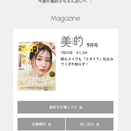
今週の美的子ちゃん占いへ
Magazine
9
月号
7月22日 ￥1,100
肌もメイクも「スタミナ」仕込み
でくずれ知らず！
最新号を購入する
定期購読
試し読み