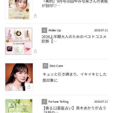
『美的』9月号は田中みな実さんの表紙
が目印♡…
2026.07.11
6
Make Up
2026上半期大人のためのベストコスメ
診断【…
Skin Care
キュッと引き締まり、イキイキとした
肌印象に
2026.07.11
7
Fortune Telling
【香る12星座占い】真木あかりが占う
「8月の…