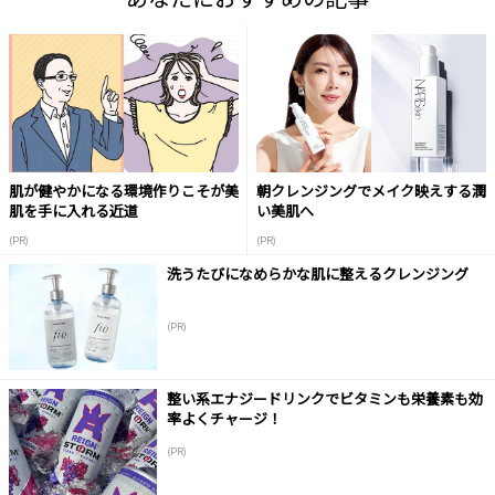
肌が健やかになる環境作りこそが美
朝クレンジングでメイク映えする潤
肌を手に入れる近道
い美肌へ
(PR)
(PR)
洗うたびになめらかな肌に整えるクレンジング
(PR)
整い系エナジードリンクでビタミンも栄養素も効
率よくチャージ！
(PR)