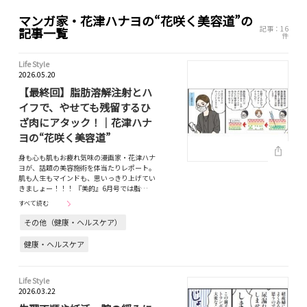
マンガ家・花津ハナヨの“花咲く美容道”の
記事：16
記事一覧
件
Life Style
2026.05.20
【最終回】脂肪溶解注射とハ
イフで、やせても残留するひ
ざ肉にアタック！｜花津ハナ
ヨの“花咲く美容道”
身も心も肌もお疲れ気味の漫画家・花津ハナ
ヨが、話題の美容施術を体当たりレポート。
肌も人生もマインドも、思いっきり上げてい
きましょー！！！ 『美的』6月号では脂…
すべて読む
その他（健康・ヘルスケア）
健康・ヘルスケア
Life Style
2026.03.22