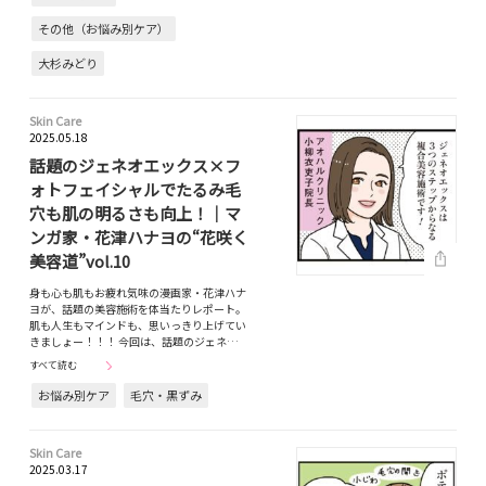
その他（お悩み別ケア）
大杉みどり
Skin Care
2025.05.18
話題のジェネオエックス×フ
ォトフェイシャルでたるみ毛
穴も肌の明るさも向上！｜マ
ンガ家・花津ハナヨの“花咲く
美容道”vol.10
身も心も肌もお疲れ気味の漫画家・花津ハナ
ヨが、話題の美容施術を体当たりレポート。
肌も人生もマインドも、思いっきり上げてい
きましょー！！！ 今回は、話題のジェネ…
すべて読む
お悩み別ケア
毛穴・黒ずみ
Skin Care
2025.03.17