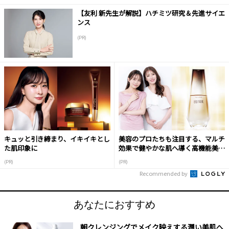
【友利 新先生が解説】ハチミツ研究＆先進サイエ
ンス
(PR)
キュッと引き締まり、イキイキとし
美容のプロたちも注目する、マルチ
た肌印象に
効果で健やかな肌へ導く高機能美容
液
(PR)
(PR)
Recommended by
あなたにおすすめ
朝クレンジングでメイク映えする潤い美肌へ