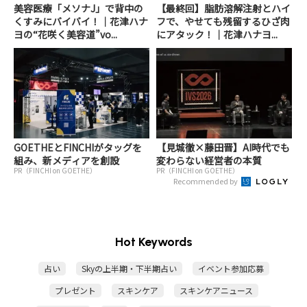
美容医療「メソナJ」で背中の
【最終回】脂肪溶解注射とハイ
くすみにバイバイ！｜花津ハナ
フで、やせても残留するひざ肉
ヨの“花咲く美容道”vo...
にアタック！｜花津ハナヨ...
GOETHEとFINCHIがタッグを
【見城徹×藤田晋】AI時代でも
組み、新メディアを創設
変わらない経営者の本質
PR（FINCHI on GOETHE）
PR（FINCHI on GOETHE）
Recommended by
Hot Keywords
占い
Skyの上半期・下半期占い
イベント参加応募
プレゼント
スキンケア
スキンケアニュース