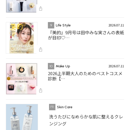
2026.07.11
9
Life Style
『美的』9月号は田中みな実さんの表紙
が目印♡…
2026.07.11
10
Make Up
2026上半期大人のためのベストコスメ
診断【…
Skin Care
洗うたびになめらかな肌に整えるクレ
ンジング