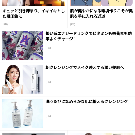
キュッと引き締まり、イキイキとし
肌が健やかになる環境作りこそが美
た肌印象に
肌を手に入れる近道
(PR)
(PR)
整い系エナジードリンクでビタミンも栄養素も効
率よくチャージ！
(PR)
朝クレンジングでメイク映えする潤い美肌へ
(PR)
洗うたびになめらかな肌に整えるクレンジング
(PR)