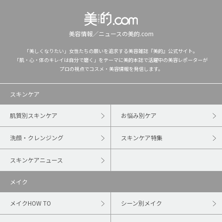
美容情報／ニュースの美的.com
「美しくなりたい」女性たちの願いを追求する美容雑誌『美的』公式サイト。
「肌・心・体のキレイは自分で磨く」をテーマに美的本誌で活躍中の美容レポーターが
プロの視点でコスメ・美容情報を発信します。
スキンケア
肌質別スキンケア
お悩み別ケア
洗顔・クレンジング
スキンケア特集
スキンケアニュース
メイク
メイクHOW TO
シーン別メイク