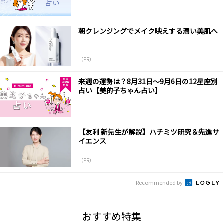
朝クレンジングでメイク映えする潤い美肌へ
（PR）
来週の運勢は？8月31日～9月6日の12星座別
占い【美的子ちゃん占い】
【友利 新先生が解説】ハチミツ研究＆先進サ
イエンス
（PR）
Recommended by
おすすめ特集