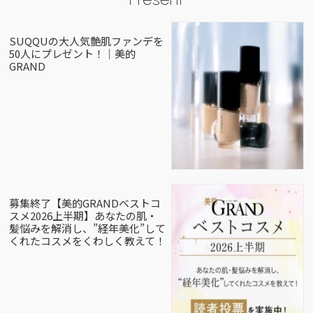
SUQQUの大人気艶肌ファンデを
50人にプレゼント！｜美的
GRAND
募集終了【美的GRANDベストコ
スメ2026上半期】あなたの肌・
髪悩みを解消し、”経年美化”して
くれたコスメをくわしく教えて！