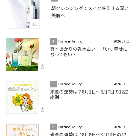
朝クレンジングでメイク映えする潤い
美肌へ
2026.07.11
4
Fortune Telling
真木あかりの香水占い｜「いつ幸せに
なってもい…
2026.07.11
5
Fortune Telling
来週の運勢は？8月1日～8月7日の12星
座別…
2026.07.11
6
Fortune Telling
来週の運勢は？8月8日～8月14日の12