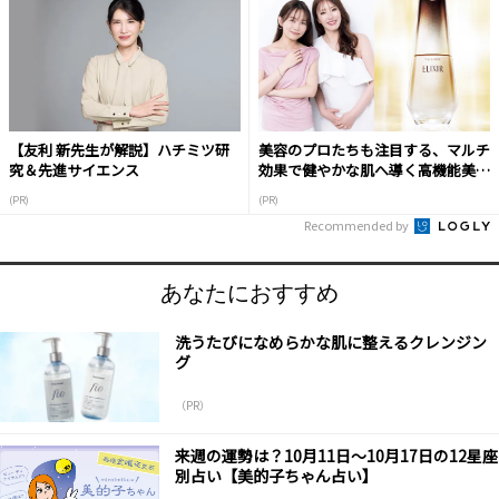
【友利 新先生が解説】ハチミツ研
美容のプロたちも注目する、マルチ
究＆先進サイエンス
効果で健やかな肌へ導く高機能美容
液
(PR)
(PR)
Recommended by
あなたにおすすめ
洗うたびになめらかな肌に整えるクレンジン
グ
（PR）
来週の運勢は？10月11日～10月17日の12星座
別占い【美的子ちゃん占い】