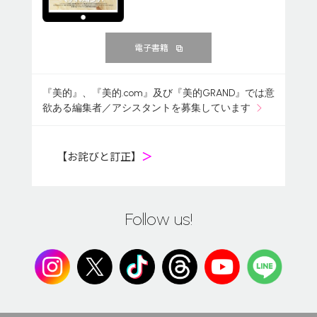
電子書籍
『美的』、『美的.com』及び『美的GRAND』では意
欲ある編集者／アシスタントを募集しています
【お詫びと訂正】
＞
Follow us!