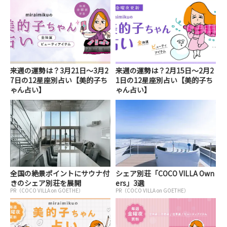
来週の運勢は？3月21日～3月2
来週の運勢は？2月15日～2月2
7日の12星座別占い【美的子ち
1日の12星座別占い【美的子ち
ゃん占い】
ゃん占い】
全国の絶景ポイントにサウナ付
シェア別荘「COCO VILLA Own
きのシェア別荘を展開
ers」3選
PR（COCO VILLA on GOETHE）
PR（COCO VILLA on GOETHE）