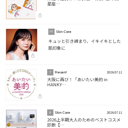
星座…
Skin Care
キュッと引き締まり、イキイキとした
肌印象に
2026.07.11
7
Present
大阪に再び！「あいたい美的 in
HANKY…
2026.07.11
8
Skin Care
2026上半期大人のためのベストコスメ
診断【…