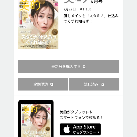
9
月号
7月22日 ￥1,100
肌もメイクも「スタミナ」仕込み
でくずれ知らず！
最新号を購入する
定期購読
試し読み
美的がタブレットや
スマートフォンで読める！