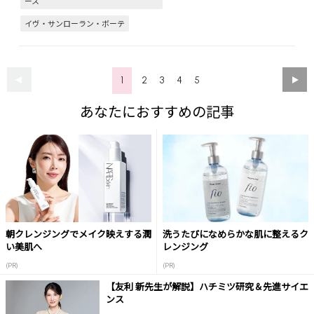
ース
イヴ・サンローラン・ボーテ
1
2
3
4
5
あなたにおすすめの記事
朝クレンジングでメイク映えする潤
洗うたびになめらかな肌に整えるク
い美肌へ
レンジング
(PR)
(PR)
【友利 新先生が解説】ハチミツ研究＆先進サイエ
ンス