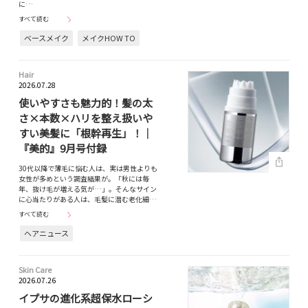
に…
すべて読む
ベースメイク
メイクHOW TO
Hair
2026.07.28
使いやすさも魅力的！髪の太
さ×本数×ハリを整え扱いや
すい美髪に「根幹再生」！｜
『美的』9月号付録
30代以降で薄毛に悩む人は、実は男性よりも
女性が多めという調査結果が。「秋には毎
年、抜け毛が増える気が…」。そんなサイン
に心当たりがある人は、毛髪に潜む老化細…
すべて読む
ヘアニュース
Skin Care
2026.07.26
イプサの進化系超保水ローシ