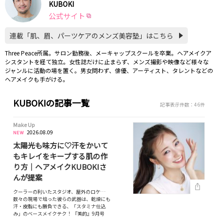
KUBOKI
公式サイト
連載「肌、眉、パーツケアのメンズ美容塾」はこちら
Three Peace所属。サロン勤務後、メーキャップスクールを卒業。ヘアメイクア
シスタントを経て独立。女性誌だけに止まらず、メンズ撮影や映像など様々な
ジャンルに活動の場を置く。男女問わず、俳優、アーティスト、タレントなどの
ヘアメイクも手がける。
KUBOKIの記事一覧
記事表示件数：46件
Make Up
2026.08.09
太陽光も味方に♡汗をかいて
もキレイをキープする肌の作
り方｜ヘアメイクKUBOKIさ
んが提案
クーラーの利いたスタジオ、屋外のロケ…
数々の現場で培った彼らの武器は、乾燥にも
汗・皮脂にも勝負できる、「スタミナ仕込
み」のベースメイクテク！ 『美的』9月号