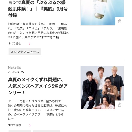
ョンで真夏の「ぷるぷる水感
触肌体験！」｜『美的』9月号
付録
独自の新・保湿技術を採用。「乾燥」「肌あ
れ」「毛穴」「ニキビ」「テカり」「透明感
のなさ」といった潤い不足による6つの肌悩み
※1に加え、美白ケア※2までできて頼…
すべて読む
スキンケアニュース
Make Up
2026.07.25
真夏のメイクくずれ問題に、
人気メンズヘアメイク5名がア
ンサー！
クーラーの利いたスタジオ、屋外のロケ…
数々の現場で培った彼らの武器は、乾燥にも
汗・皮脂にも勝負できる、「スタミナ仕込
み」のベースメイクテク！ 『美的』9月号
に…
すべて読む