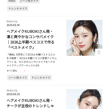
News
シーン別メイク
トレンドメイク
Make Up
2026.06.30
ヘアメイクKUBOKIさん発・
凛と爽やかなコンサバメイク
｜2026上半期ベスコスで作る
「ベストメイク」
『美的』8月号にて2026上半期ベストコスメ
を大発表！ 2026上半期ベスコス受賞アイテム
でつくる、今どきのコンサバメイクをヘア＆
メイクアップアーティストのK…
すべて読む
シーン別メイク
トレンドメイク
Make Up
2026.06.26
ヘアメイクKUBOKIさん発・
チークが主役のトレンドしゃ