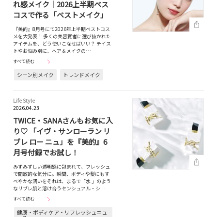
れ感メイク｜2026上半期ベス
コスで作る「ベストメイク」
『美的』8月号にて2026年上半期ベストコス
メを大発表！ 多くの美容賢者に選び抜かれた
アイテムを、どう使いこなせばいい？ テイス
トやお悩み別に、ヘア＆メイクの…
すべて読む
シーン別メイク
トレンドメイク
Life Style
2026.04.23
TWICE・SANAさんもお気に入
り♡ 「イヴ・サンローラン リ
ブレ ロー ニュ」を『美的』6
月号付録でお試し！
みずみずしい透明感に包まれて、フレッシュ
で開放的な気分に。瞬間、ボディや髪にもす
べやかな潤いをそれは、まるで「水 」のよう
なリブレ肌と溶け合うセンシュアル・シ…
すべて読む
健康・ボディケア・リフレッシュニュ