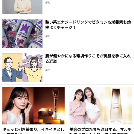
(PR)
整い系エナジードリンクでビタミンも栄養素も効
率よくチャージ！
(PR)
肌が健やかになる環境作りこそが美肌を手に入れ
る近道
(PR)
キュッと引き締まり、イキイキとし
美容のプロたちも注目する、マルチ