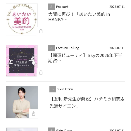
2026.07.11
2
Present
大阪に再び！「あいたい美的 in
HANKY…
2026.07.11
3
Fortune Telling
【開運ビューティ】Skyの2026年下半
期占…
Skin Care
【友利 新先生が解説】ハチミツ研究＆
先進サイエン...
2026.07.11
4
Skin Care