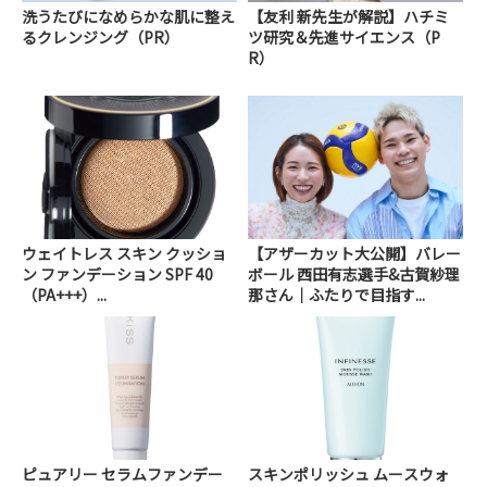
洗うたびになめらかな肌に整え
【友利 新先生が解説】ハチミ
るクレンジング（PR）
ツ研究＆先進サイエンス（P
R）
ウェイトレス スキン クッショ
【アザーカット大公開】バレー
ン ファンデーション SPF 40
ボール 西田有志選手&古賀紗理
（PA+++）...
那さん｜ふたりで目指す...
ピュアリー セラムファンデー
スキンポリッシュ ムースウォ