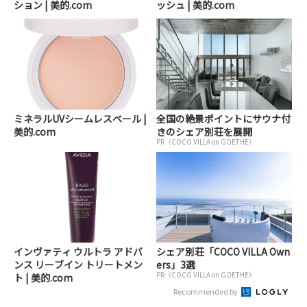
ション | 美的.com
ッシュ | 美的.com
ミネラルUVシームレスベール |
全国の絶景ポイントにサウナ付
美的.com
きのシェア別荘を展開
PR（COCO VILLA on GOETHE）
インヴァティ ウルトラ アドバ
シェア別荘「COCO VILLA Own
ンス リーブイン トリートメン
ers」3選
PR（COCO VILLA on GOETHE）
ト | 美的.com
Recommended by