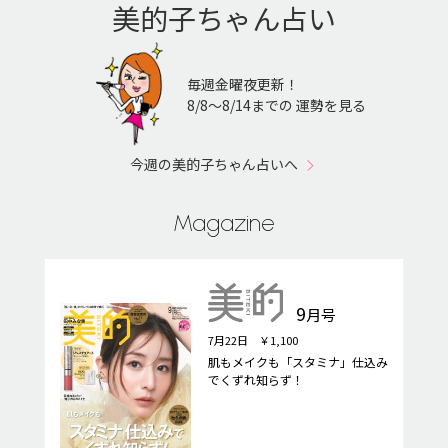
美的子ちゃん占い
毎週金曜夜更新！
8/8〜8/14までの 運勢を見る
今週の美的子ちゃん占いへ
Magazine
9
月号
7月22日 ￥1,100
肌もメイクも「スタミナ」仕込み
でくずれ知らず！