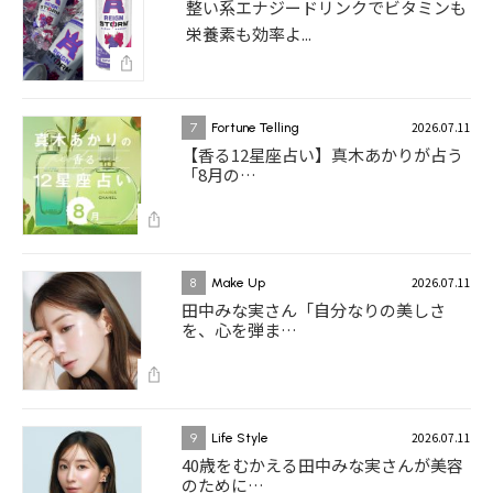
整い系エナジードリンクでビタミンも
栄養素も効率よ...
2026.07.11
7
Fortune Telling
【香る12星座占い】真木あかりが占う
「8月の…
2026.07.11
8
Make Up
田中みな実さん「自分なりの美しさ
を、心を弾ま…
2026.07.11
9
Life Style
40歳をむかえる田中みな実さんが美容
のために…