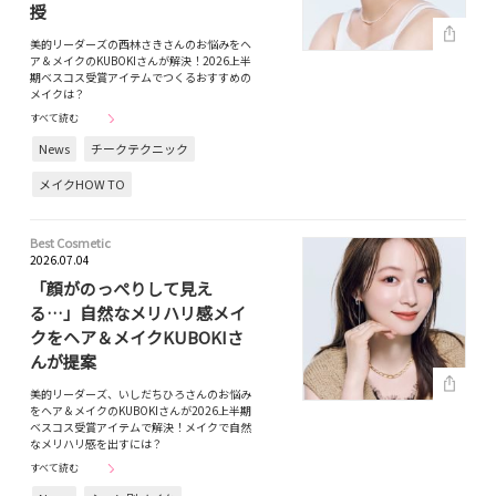
授
美的リーダーズの西林さきさんのお悩みをヘ
ア＆メイクのKUBOKIさんが解決！2026上半
期ベスコス受賞アイテムでつくるおすすめの
メイクは？
すべて読む
News
チークテクニック
メイクHOW TO
Best Cosmetic
2026.07.04
「顔がのっぺりして見え
る…」自然なメリハリ感メイ
クをヘア＆メイクKUBOKIさ
んが提案
美的リーダーズ、いしだちひろさんのお悩み
をヘア＆メイクのKUBOKIさんが2026上半期
ベスコス受賞アイテムで解決！メイクで自然
なメリハリ感を出すには？
すべて読む