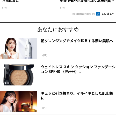
た肌印象に
効果で健やかな肌へ導く高機能美容
液
(PR)
(PR)
Recommended by
あなたにおすすめ
朝クレンジングでメイク映えする潤い美肌へ
（PR）
ウェイトレス スキン クッション ファンデーシ
ョン SPF 40 （PA+++）...
キュッと引き締まり、イキイキとした肌印象
に
（PR）