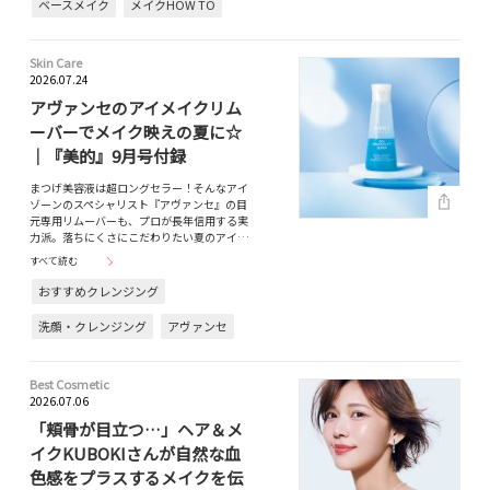
ベースメイク
メイクHOW TO
Skin Care
2026.07.24
アヴァンセのアイメイクリム
ーバーでメイク映えの夏に☆
｜『美的』9月号付録
まつげ美容液は超ロングセラー！そんなアイ
ゾーンのスペシャリスト『アヴァンセ』の目
元専用リムーバーも、プロが長年信用する実
力派。落ちにくさにこだわりたい夏のアイ…
すべて読む
おすすめクレンジング
洗顔・クレンジング
アヴァンセ
Best Cosmetic
2026.07.06
「頬骨が目立つ…」ヘア＆メ
イクKUBOKIさんが自然な血
色感をプラスするメイクを伝