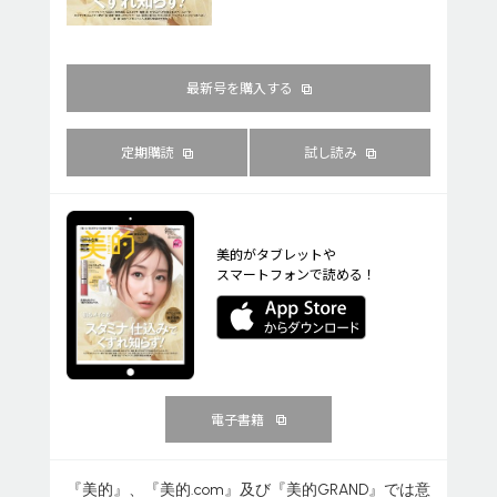
最新号を購入する
定期購読
試し読み
美的がタブレットや
スマートフォンで読める！
電子書籍
『美的』、『美的.com』及び『美的GRAND』では意