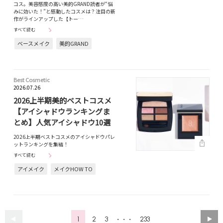
コス。美容感度の高い美的GRAND読者が“悩
みに効いた！”と感動したコスメは？注目の新
作がラインアップした【トー…
すべて読む
ベースメイク
美的GRAND
Best Cosmetic
2026.07.26
2026上半期美的ベストコスメ
【アイシャドウランキングま
とめ】人気アイシャドウ10選
2026上半期ベストコスメのアイシャドウパレ
ットランキングを集結！
すべて読む
アイメイク
メイクHOW TO
1
2
3
233
・・・