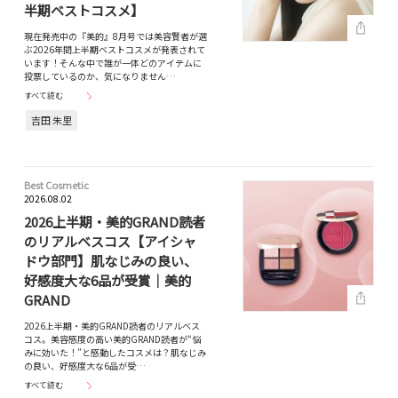
半期ベストコスメ】
現在発売中の『美的』8月号では美容賢者が選
ぶ2026年間上半期ベストコスメが発表されて
います！そんな中で誰が一体どのアイテムに
投票しているのか、気になりません…
すべて読む
吉田 朱里
Best Cosmetic
2026.08.02
2026上半期・美的GRAND読者
のリアルベスコス【アイシャ
ドウ部門】肌なじみの良い、
好感度大な6品が受賞｜美的
GRAND
2026上半期・美的GRAND読者のリアルベス
コス。美容感度の高い美的GRAND読者が“悩
みに効いた！”と感動したコスメは？肌なじみ
の良い、好感度大な6品が受…
すべて読む