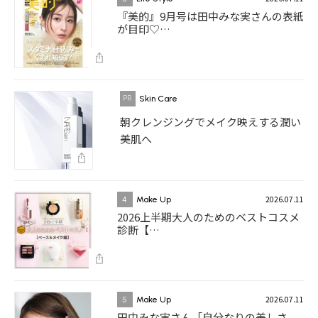
『美的』9月号は田中みな実さんの表紙
が目印♡…
Skin Care
朝クレンジングでメイク映えする潤い
美肌へ
2026.07.11
4
Make Up
2026上半期大人のためのベストコスメ
診断【…
2026.07.11
5
Make Up
田中みな実さん「自分なりの美しさ