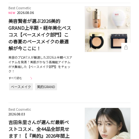
Best Cosmetic
2026.08.06
美容賢者が選ぶ2026美的
GRAND上半期・経年美化ベス
コス【ベースメイク部門】こ
の春夏のベースメイクの最適
解が今ここに！
美容のプロ47人が厳選した2026上半期ベスア
イテムを発表！美肌がかなう高機能アイテム
が大集結した【ベースメイク部門】をチェッ
ク！
すべて読む
ベースメイク
美的GRAND
Best Cosmetic
2026.08.03
吉田朱里さんが選んだ最新ベ
ストコスメ、全44品全部見せ
ます！【『美的』2026年間上