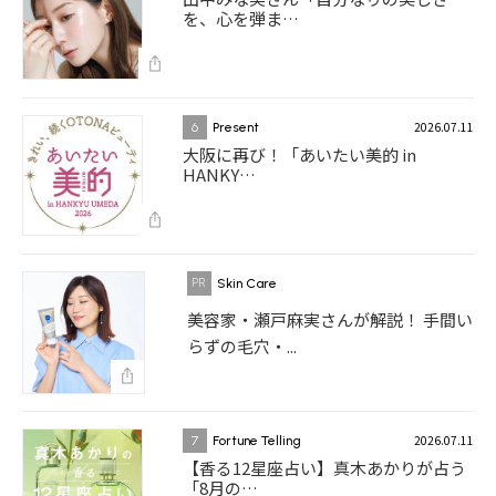
を、心を弾ま…
2026.07.11
6
Present
大阪に再び！「あいたい美的 in
HANKY…
Skin Care
美容家・瀬戸麻実さんが解説！ 手間い
らずの毛穴・...
2026.07.11
7
Fortune Telling
【香る12星座占い】真木あかりが占う
「8月の…