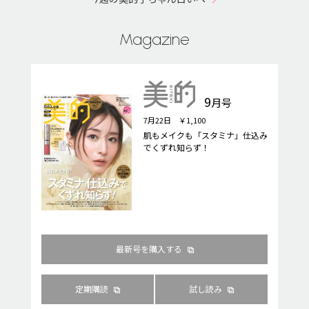
Magazine
9
月号
7月22日 ￥1,100
肌もメイクも「スタミナ」仕込み
でくずれ知らず！
最新号を購入する
定期購読
試し読み