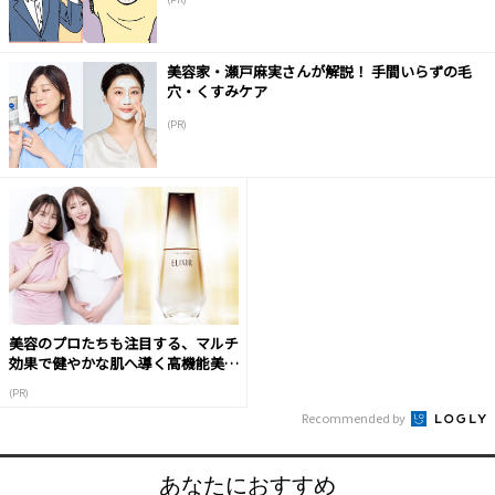
美容家・瀬戸麻実さんが解説！ 手間いらずの毛
穴・くすみケア
(PR)
美容のプロたちも注目する、マルチ
効果で健やかな肌へ導く高機能美容
液
(PR)
Recommended by
あなたにおすすめ