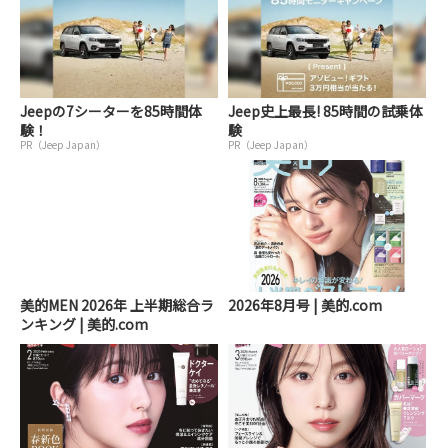
Jeepの7シーターを85時間体
Jeep史上最長! 85時間の試乗体
験！
験
PR（Jeep Japan）
PR（Jeep Japan）
美的MEN 2026年 上半期総合ラ
2026年8月号 | 美的.com
ンキング | 美的.com