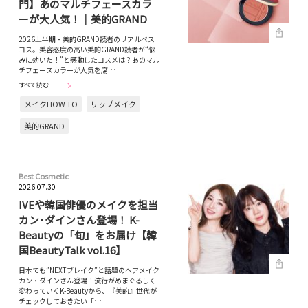
門】あのマルチフェースカラ
ーが大人気！｜美的GRAND
2026上半期・美的GRAND読者のリアルベス
コス。美容感度の高い美的GRAND読者が“悩
みに効いた！”と感動したコスメは？あのマル
チフェースカラーが人気を席…
すべて読む
メイクHOW TO
リップメイク
美的GRAND
Best Cosmetic
2026.07.30
IVEや韓国俳優のメイクを担当
カン･ダインさん登場！ K-
Beautyの「旬」をお届け【韓
国BeautyTalk vol.16】
日本でも”NEXTブレイク”と話題のヘアメイク
カン・ダインさん登場！流行がめまぐるしく
変わっていくK-Beautyから、『美的』世代が
チェックしておきたい「…