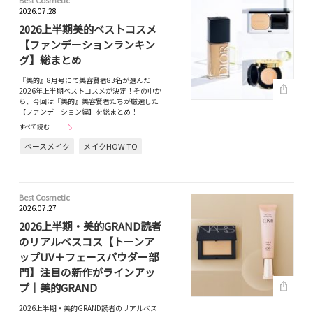
Best Cosmetic
2026.07.28
2026上半期美的ベストコスメ
【ファンデーションランキン
グ】総まとめ
『美的』8月号にて美容賢者83名が選んだ
2026年上半期ベストコスメが決定！その中か
ら、今回は『美的』美容賢者たちが厳選した
【ファンデーション編】を総まとめ！
すべて読む
ベースメイク
メイクHOW TO
Best Cosmetic
2026.07.27
2026上半期・美的GRAND読者
のリアルベスコス【トーンア
ップUV＋フェースパウダー部
門】注目の新作がラインアッ
プ｜美的GRAND
2026上半期・美的GRAND読者のリアルベス