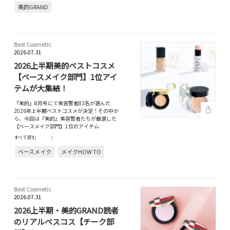
美的GRAND
Best Cosmetic
2026.07.31
2026上半期美的ベストコスメ
【ベースメイク部門】1位アイ
テムが大集結！
『美的』8月号にて美容賢者83名が選んだ
2026年上半期ベストコスメが決定！その中か
ら、今回は『美的』美容賢者たちが厳選した
【ベースメイク部門】1位のアイテム…
すべて読む
ベースメイク
メイクHOW TO
Best Cosmetic
2026.07.31
2026上半期・美的GRAND読者
のリアルベスコス【チーク部