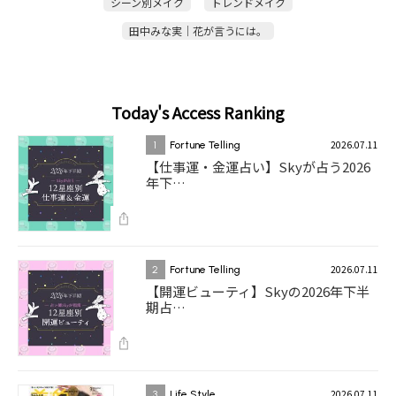
シーン別メイク
トレンドメイク
田中みな実｜花が言うには。
Today's Access Ranking
2026.07.11
1
Fortune Telling
【仕事運・金運占い】Skyが占う2026
年下…
2026.07.11
2
Fortune Telling
【開運ビューティ】Skyの2026年下半
期占…
2026.07.11
3
Life Style