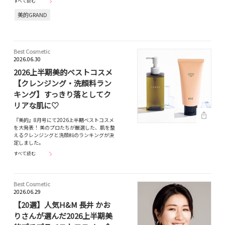
すべて読む
美的GRAND
Best Cosmetic
2026.06.30
2026上半期美的ベストコスメ
【クレンジング・洗顔料ラン
キング】すっきり落としてク
リアな肌に♡
『美的』8月号にて2026上半期ベストコスメ
を大発表！ 美のプロたちが厳選した、肌を整
えるクレンジングと洗顔料のランキングが決
定しました。
すべて読む
Best Cosmetic
2026.06.29
【20選】人気H&M 長井 かお
りさんが選んだ2026上半期美