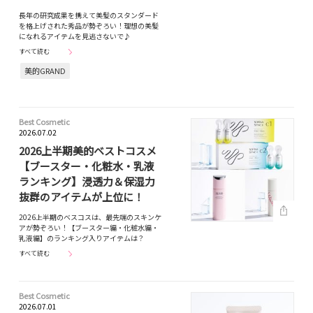
長年の研究成果を携えて美髪のスタンダード
を格上げされた秀品が勢ぞろい！理想の美髪
になれるアイテムを見逃さないで♪
すべて読む
美的GRAND
Best Cosmetic
2026.07.02
2026上半期美的ベストコスメ
【ブースター・化粧水・乳液
ランキング】浸透力＆保湿力
抜群のアイテムが上位に！
2026上半期のベスコスは、最先端のスキンケ
アが勢ぞろい！【ブースター編・化粧水編・
乳液編】のランキング入りアイテムは？
すべて読む
Best Cosmetic
2026.07.01