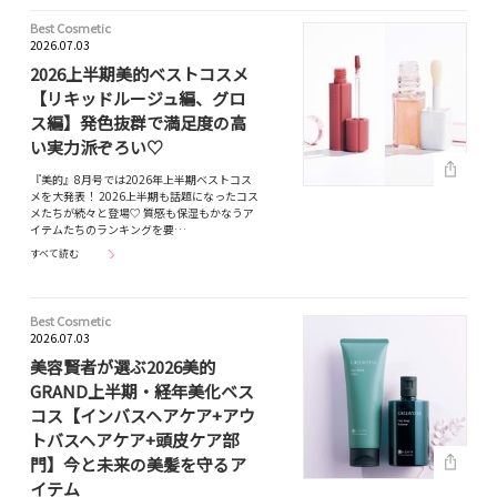
Best Cosmetic
2026.07.03
2026上半期美的ベストコスメ
【リキッドルージュ編、グロ
ス編】発色抜群で満足度の高
い実力派ぞろい♡
『美的』8月号では2026年上半期ベストコス
メを大発表！ 2026上半期も話題になったコス
メたちが続々と登場♡ 質感も保湿もかなうア
イテムたちのランキングを要…
すべて読む
Best Cosmetic
2026.07.03
美容賢者が選ぶ2026美的
GRAND上半期・経年美化ベス
コス【インバスヘアケア+アウ
トバスヘアケア+頭皮ケア部
門】今と未来の美髪を守るア
イテム