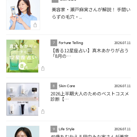
美容家・瀬戸麻実さんが解説！ 手間い
らずの毛穴・...
2026.07.11
7
Fortune Telling
【香る12星座占い】真木あかりが占う
「8月の…
2026.07.11
8
Skin Care
2026上半期大人のためのベストコスメ
診断【…
2026.07.11
9
Life Style
40歳をむかえる田中みな実さんが美容