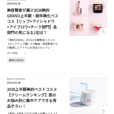
2026.06.29
美容賢者が選ぶ2026美的
GRAND上半期・経年美化ベス
コス【リップ+アイシャドウ
+アイブロウ+チーク部門】各
部門の気になる1位は？
『美的GRAND』2026上半期賢者ベスコス
【メイクアップ編】が大集結！美容賢者たち
が厳選したアイテムを見逃さないで♪
すべて読む
美的GRAND
Best Cosmetic
2026.06.28
2026上半期美的ベストコスメ
【クリームランキング】肌の
お悩み別に集中ケアできる秀
品ぞろい！
『美的』8月号では2026年上半期ベストコス