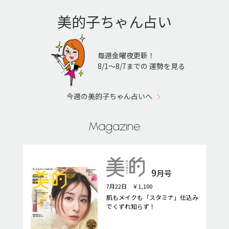
美的子ちゃん占い
毎週金曜夜更新！
8/1〜8/7までの 運勢を見る
今週の美的子ちゃん占いへ
Magazine
9
月号
7月22日 ￥1,100
肌もメイクも「スタミナ」仕込み
でくずれ知らず！