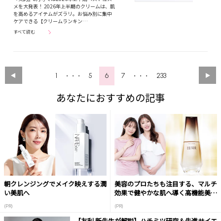
メを大発表！ 2026年上半期のクリームは、肌
を高めるアイテムがズラリ。お悩み別に集中
ケアできる【クリームランキン…
すべて読む
1
5
6
7
233
・・・
・・・
あなたにおすすめの記事
朝クレンジングでメイク映えする潤
美容のプロたちも注目する、マルチ
い美肌へ
効果で健やかな肌へ導く高機能美容
液
(PR)
(PR)
【友利 新先生が解説】ハチミツ研究＆先進サイエ