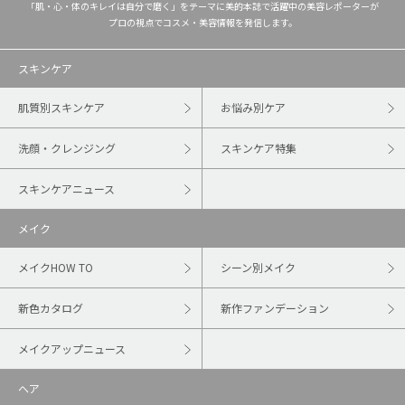
「肌・心・体のキレイは自分で磨く」をテーマに美的本誌で活躍中の美容レポーターが
プロの視点でコスメ・美容情報を発信します。
スキンケア
肌質別スキンケア
お悩み別ケア
洗顔・クレンジング
スキンケア特集
スキンケアニュース
メイク
メイクHOW TO
シーン別メイク
新色カタログ
新作ファンデーション
メイクアップニュース
ヘア