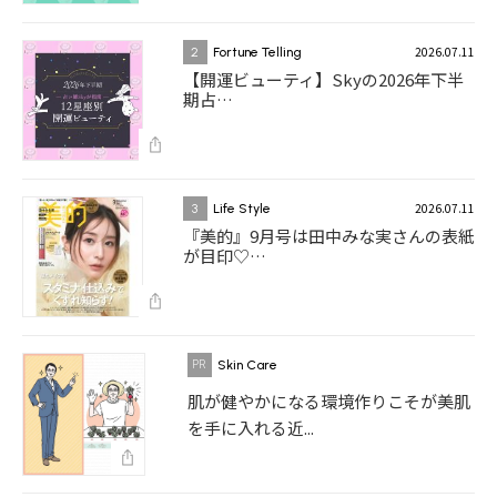
2026.07.11
2
Fortune Telling
【開運ビューティ】Skyの2026年下半
期占…
2026.07.11
3
Life Style
『美的』9月号は田中みな実さんの表紙
が目印♡…
Skin Care
肌が健やかになる環境作りこそが美肌
を手に入れる近...