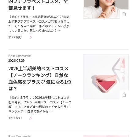
的プチプラベストコスメ、全
部見せます！
『美的』7月号では美容賢者が選ぶ2026年間
上半期プチプラベストコスメが発表されまし
た、そんな中で誰が一体どのアイテムに投票
しているのか、気になりませんか？ …
すべて読む
Best Cosmetic
2026.06.29
2026上半期美的ベストコスメ
【チークランキング】自然な
血色感をプラス♡ 気になる1位
は？
『美的』8月号にて2026上半期ベストコスメ
を大発表！ 2026上半期ベストコスメ【チーク
編】では、さまざまな形状のアイテムがラン
キング入り！ 自然で艶やかな…
すべて読む
Best Cosmetic