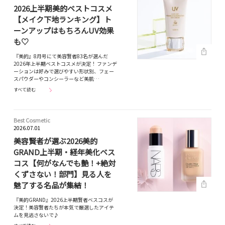
2026上半期美的ベストコスメ
【メイク下地ランキング】ト
ーンアップはもちろんUV効果
も♡
『美的』8月号にて美容賢者83名が選んだ
2026年上半期ベストコスメが決定！ ファンデ
ーションは好みで選びやすい形状別、フェー
スパウダーやコンシーラーなど美肌…
すべて読む
Best Cosmetic
2026.07.01
美容賢者が選ぶ2026美的
GRAND上半期・経年美化ベス
コス【何がなんでも艶！+絶対
くずさない！部門】見る人を
魅了する名品が集結！
『美的GRAND』2026上半期賢者ベスコスが
決定！美容賢者たちが本気で厳選したアイテ
ムを見逃さないで♪