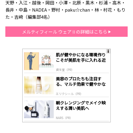
天野・入江・越後・岡田・小澤・北原・黒木・杉浦・高木・
長井・中島・NADEA・野村・paku☆chan・林・村花・もり
た・吉﨑（編集部4名）
メルティフィール ウェアⅡの詳細はこちら
肌が健やかになる環境作り
A
こそが美肌を手に入れる近
ds
道
by
資生堂（PR）
lo
gl
美容のプロたちも注目す
y
る、マルチ効果で健やかな
肌へ導く高機能美容液
エリクシール（PR）
朝クレンジングでメイク映
えする潤い美肌へ
NARS（PR）