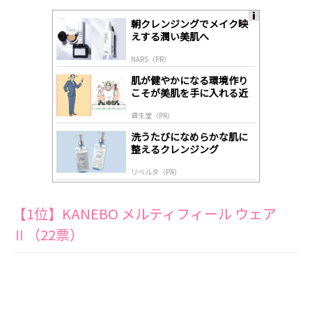
朝クレンジングでメイク映
A
えする潤い美肌へ
ds
by
NARS（PR）
lo
gl
肌が健やかになる環境作り
y
こそが美肌を手に入れる近
道
資生堂（PR）
洗うたびになめらかな肌に
整えるクレンジング
リベルタ（PR）
【1位】KANEBO メルティフィール ウェア
Ⅱ（22票）