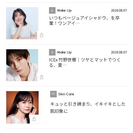
2026.08.07
2
Make Up
いつもベージュアイシャドウ、を卒
業！ワンアイ…
2026.08.07
3
Make Up
ICEx 竹野世梛｜ツヤとマットでつく
る、夏…
Skin Care
キュッと引き締まり、イキイキとした
肌印象に