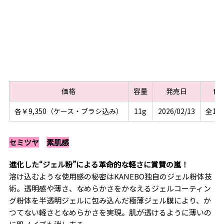
価格
容量
発売日
色
各￥9,350（ケース・ブラシ込み）
11g
2026/02/13
全10
セミツヤ
素肌感
進化した“ジェル粉”による革命的な軽さに賞賛の嵐！
溶け込むような使用感の秘密はKANEBO独自のジェル粉体技
術。透明感や薄さ、なめらかさをかなえるジェルコーティン
グ粉体を半透明ジェルに包み込んだ極薄ジェル膜により、か
つてない軽さとなめらかさを実現。肌が透けるように薄いの