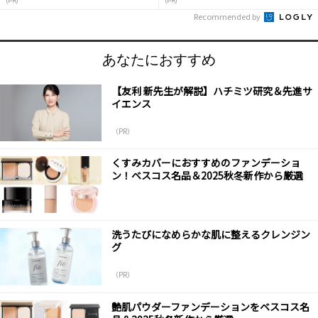
(PR)
(PR)
Recommended by
あなたにおすすめ
【友利 新先生が解説】ハチミツ研究＆先進サ
イエンス
（PR）
くすみカバーにおすすめのファンデーショ
ン！ベスコス名品＆2025秋冬新作から厳選
洗うたびになめらかな肌に整えるクレンジン
グ
（PR）
艶肌パウダーファンデーションをベスコス名