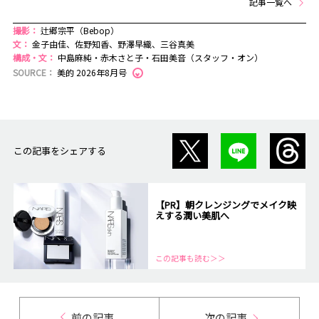
記事一覧へ
撮影：
辻郷宗平（Bebop）
文：
金子由佳、佐野知香、野澤早織、三谷真美
構成・文：
中島麻純・赤木さと子・石田美音（スタッフ・オン）
SOURCE：
美的 2026年8月号
この記事をシェアする
【PR】朝クレンジングでメイク映
えする潤い美肌へ
この記事も読む＞＞
前の記事
次の記事