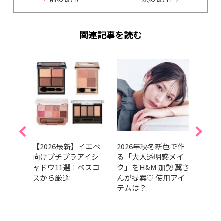
関連記事を読む
崩れな
【2026最新】イエベ
2026年秋冬新色で作
202
ブロ
向けプチプラアイシ
る「大人透明感メイ
GRA
200円
ャドウ11選！ベスコ
ク」をH&M 加勢 翼さ
ベス
すめ
スから厳選
んが提案♡ 使用アイ
部門
テムは？
肌の
だア
的GR