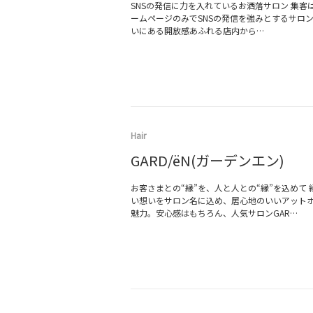
SNSの発信に力を入れているお洒落サロン 集客はIn
ームページのみでSNSの発信を強みとするサロ
いにある開放感あふれる店内から…
Hair
GARD/ëN(ガーデンエン)
お客さまとの“縁”を、人と人との“縁”を込めて
い想いをサロン名に込め、居心地のいいアット
魅力。安心感はもちろん、人気サロンGAR…