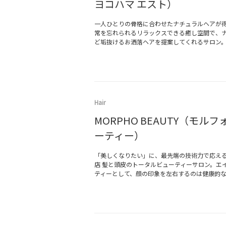
ヨコハマ エスト）
一人ひとりの骨格に合わせたナチュラルヘアが得
常を忘れられるリラックスできる癒し空間で、
ど垢抜けるお洒落ヘアを提案してくれるサロン
Hair
MORPHO BEAUTY（モル
ーティー）
「美しくなりたい」に、最先端の技術力で応え
店 髪と頭皮のトータルビューティーサロン。エ
ティーとして、顔の印象を左右するのは健康的