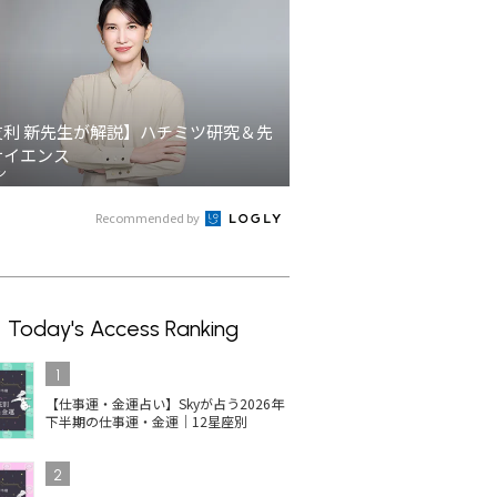
友利 新先生が解説】ハチミツ研究＆先
サイエンス
ン
Recommended by
Today's Access Ranking
1
【仕事運・金運占い】Skyが占う2026年
下半期の仕事運・金運｜12星座別
2