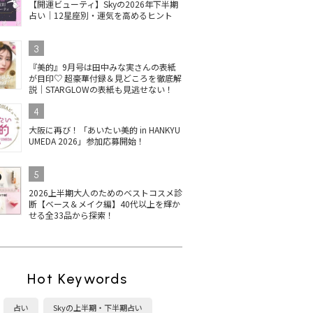
【開運ビューティ】Skyの2026年下半期
占い｜12星座別・運気を高めるヒント
3
『美的』9月号は田中みな実さんの表紙
が目印♡ 超豪華付録＆見どころを徹底解
説｜STARGLOWの表紙も見逃せない！
4
大阪に再び！「あいたい美的 in HANKYU
UMEDA 2026」参加応募開始！
5
2026上半期大人のためのベストコスメ診
断【ベース＆メイク編】40代以上を輝か
せる全33品から探索！
Hot Keywords
占い
Skyの上半期・下半期占い