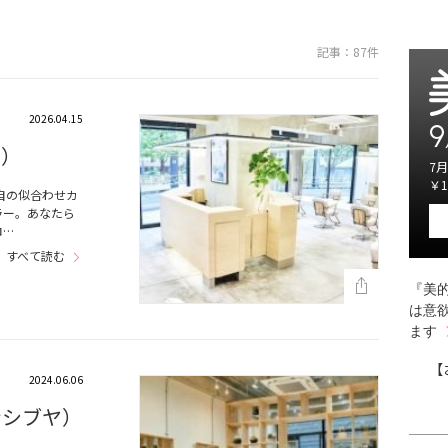
記事：87件
2026.04.15
9
ス）
7月
￥1
自の似合わせカ
ラー。あなたら
ロ…
すべて読む
『美的
は意
ます
【
2024.06.06
デンシブヤ）