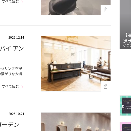
すべて読む
【
2023.12.14
進
ゲラ
ミ バイ アン
ンセリングを提
人との繋がりを大切
すべて読む
2023.10.24
（ガーデン