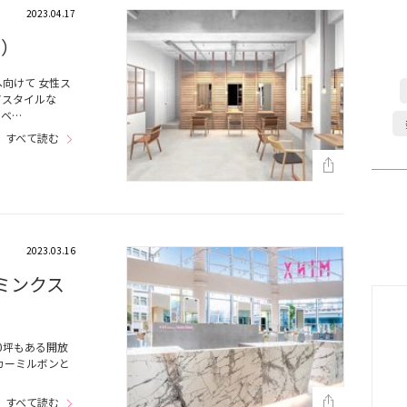
2023.04.17
ン）
向けて 女性ス
アスタイルな
のベ…
すべて読む
2023.03.16
n (ミンクス
0坪もある開放
カーミルボンと
すべて読む