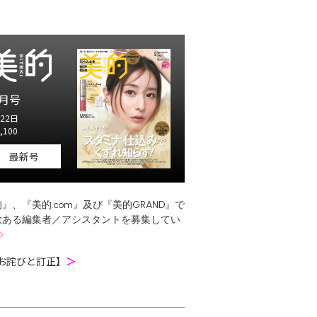
月号
22日
,100
最新号
』、『美的.com』及び『美的GRAND』で
欲ある編集者／アシスタントを募集してい
お詫びと訂正】
＞