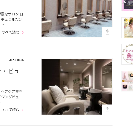
意なサロン 日
ナチュラルだけ
。…
すべて読む
2023.10.02
フォ・ビュ
るヘアケア専門
イジングビュー
な…
すべて読む