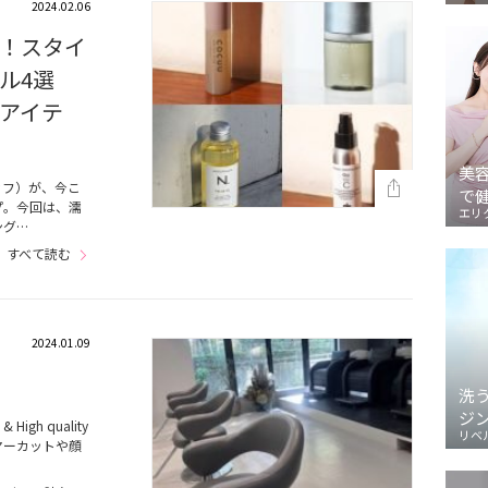
2024.02.06
！スタイ
ル4選
アイテ
美
ッフ）が、今こ
で
プ。今回は、濡
エリ
ング…
すべて読む
2024.01.09
洗
ジ
gh quality
リベ
ヤーカットや顔