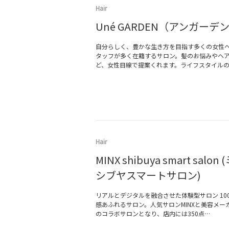
Hair
Uné GARDEN（アンガーデ
自分らしく、豊かな生き方を目指す多くの女性へ
タッフが多く在籍するサロン。髪のお悩みやヘ
ど、女性目線で提案くれます。ライフスタイル
Hair
MINX shibuya smart salo
シブヤスマートサロン)
リアルとデジタルを融合させた体験型サロン 10
感あふれるサロン。人気サロンMINXと美容メー
のコラボサロンとなり、店内には350点…