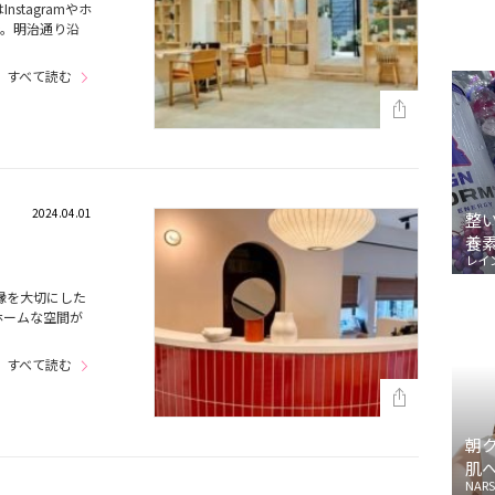
stagramやホ
ン。明治通り沿
すべて読む
2024.04.01
整
養
レイ
 縁を大切にした
ホームな空間が
すべて読む
朝
肌
NARS