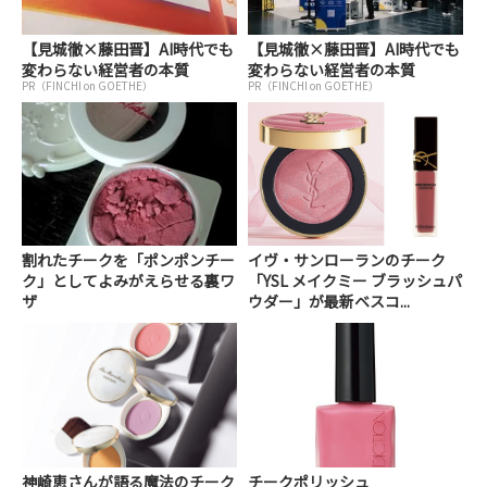
【見城徹×藤田晋】AI時代でも
【見城徹×藤田晋】AI時代でも
変わらない経営者の本質
変わらない経営者の本質
PR（FINCHI on GOETHE）
PR（FINCHI on GOETHE）
割れたチークを「ポンポンチー
イヴ・サンローランのチーク
ク」としてよみがえらせる裏ワ
「YSL メイクミー ブラッシュパ
ザ
ウダー」が最新ベスコ...
神崎恵さんが語る魔法のチーク
チークポリッシュ