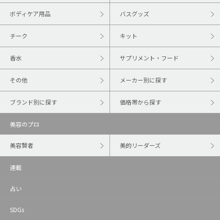
ボディケア用品
バスグッズ
チーク
キット
香水
サプリメント・フード
その他
メーカー別に探す
ブランド別に探す
価格帯から探す
美容のプロ
美容賢者
美的リーダーズ
連載
占い
SDGs