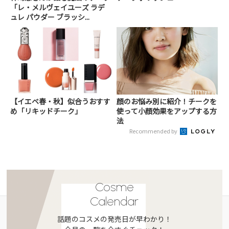
「レ・メルヴェイユーズ ラデ
ュレ パウダー ブラッシ...
【イエベ春・秋】似合うおすす
顔のお悩み別に紹介！チークを
め「リキッドチーク」
使って小顔効果をアップする方
法
Recommended by
Cosme
Calendar
話題のコスメの発売日が早わかり！