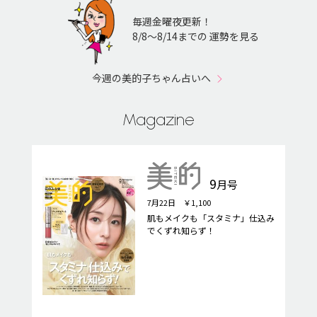
毎週金曜夜更新！
8/8〜8/14までの 運勢を見る
今週の美的子ちゃん占いへ
Magazine
9
月号
7月22日 ￥1,100
肌もメイクも「スタミナ」仕込み
でくずれ知らず！