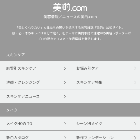
美容情報／ニュースの美的.com
「美しくなりたい」女性たちの願いを追求する美容雑誌『美的』公式サイト。
「肌・心・体のキレイは自分で磨く」をテーマに美的本誌で活躍中の美容レポーターが
プロの視点でコスメ・美容情報を発信します。
スキンケア
肌質別スキンケア
お悩み別ケア
洗顔・クレンジング
スキンケア特集
スキンケアニュース
メイク
メイクHOW TO
シーン別メイク
新色カタログ
新作ファンデーション