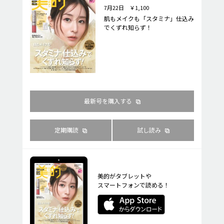
7月22日 ￥1,100
肌もメイクも「スタミナ」仕込み
でくずれ知らず！
最新号を購入する
定期購読
試し読み
美的がタブレットや
スマートフォンで読める！