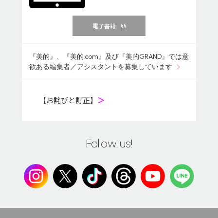
電子書籍
『美的』、『美的.com』及び『美的GRAND』では意
欲ある編集者／アシスタントを募集しています
【お詫びと訂正】
＞
Follow us!