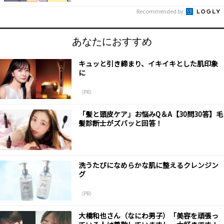
Recommended by
あなたにおすすめ
キュッと引き締まり、イキイキとした肌印象
に
（PR）
「髪と頭皮ケア」お悩みQ＆A【30問30答】毛
髪診断士がズバッと回答！
洗うたびになめらかな肌に整えるクレンジン
グ
（PR）
大橋和也さん（なにわ男子）「美容を頑張っ