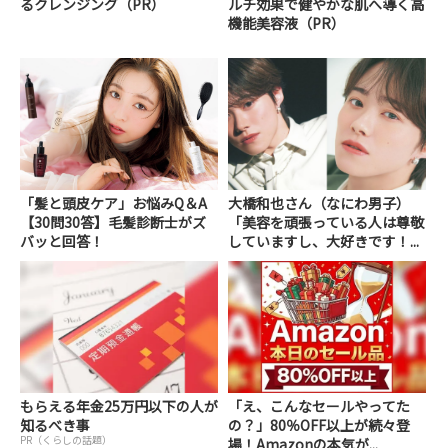
るクレンジング（PR）
ルチ効果で健やかな肌へ導く高
機能美容液（PR）
「髪と頭皮ケア」お悩みQ＆A
大橋和也さん（なにわ男子）
【30問30答】毛髪診断士がズ
「美容を頑張っている人は尊敬
バッと回答！
していますし、大好きです！...
もらえる年金25万円以下の人が
「え、こんなセールやってた
知るべき事
の？」80％OFF以上が続々登
PR（くらしの話題）
場！Amazonの本気が...