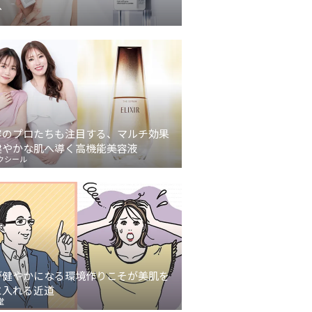
へ
容のプロたちも注目する、マルチ効果
健やかな肌へ導く高機能美容液
クシール
が健やかになる環境作りこそが美肌を
に入れる近道
堂