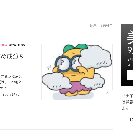
記事：3994件
2026.08.06
9
すめ成分＆
7月
￥1
に冷えた冷房と
夏は、いつもと
号…
すべて読む
『美的
は意
ます
【