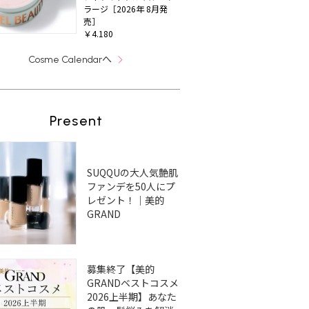
ラージ［2026年 8月発
売］
￥4.180
へ
Cosme Calendar
Present
SUQQUの大人気艶肌
ファンデを50人にプ
レゼント！｜美的
GRAND
募集終了【美的
GRANDベストコスメ
2026上半期】あなた