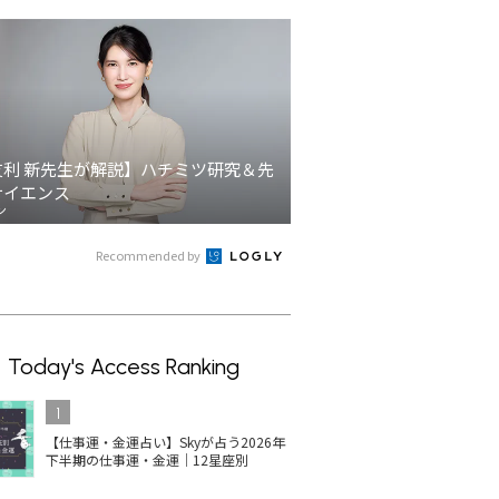
友利 新先生が解説】ハチミツ研究＆先
サイエンス
ン
Recommended by
Today's Access Ranking
1
【仕事運・金運占い】Skyが占う2026年
下半期の仕事運・金運｜12星座別