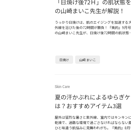
「日焼け後72Ｈ」の肌状態
の山崎まいこ先生が解説！
うっかり日焼けは、肌のエイジングを加速する
外線を浴びた後の72時間が勝負！『美的』9月
の山崎まいこ先生が、日焼け後72時間の肌状態
日焼け
山﨑 まいこ
Skin Care
夏の汗かぶれによるゆらぎケ
は？おすすめアイテム3選
屋外は猛烈な暑さと紫外線、室内ではキンキン
乾燥で、過酷な環境で過ごさなければならない
ひと味違う肌悩みに見舞われがち。『美的』8月