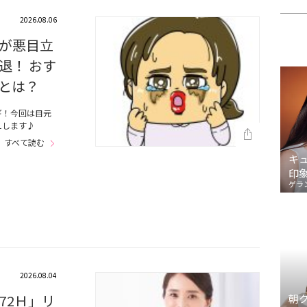
2026.08.06
が悪目立
退！ おす
とは？
ギ！今回は目元
えします♪
すべて読む
キ
印
ゲラ
2026.08.04
72Ｈ」リ
朝