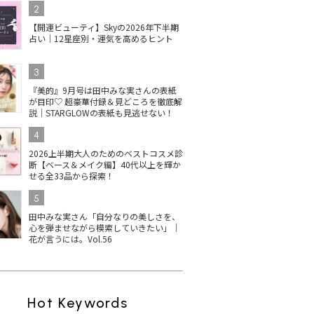
2
【開運ビューティ】Skyの2026年下半期
占い｜12星座別・運気を高めるヒント
3
『美的』9月号は田中みな実さんの表紙
が目印♡ 超豪華付録＆見どころを徹底解
説｜STARGLOWの表紙も見逃せない！
4
2026上半期大人のためのベストコスメ診
断【ベース＆メイク編】40代以上を輝か
せる全33品から探索！
5
田中みな実さん「自分なりの美しさを、
心を弾ませながら模索していきたい」｜
花が言うには。Vol.56
Hot Keywords