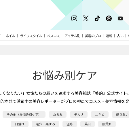
ア
ネイル
ライフスタイル
ベスコス
アイテム別
美容のプロ
連載
占い
お悩み別ケア
しくなりたい」女性たちの願いを追求する美容雑誌『美的』公式サイト
美的本誌で活躍中の美容レポーターがプロの視点でコスメ・美容情報を発
その他（お悩み別ケア）
たるみ
テカリ
ニキビ
ほうれい
日焼け
毛穴・黒ずみ
湿疹
美白
肌荒れ