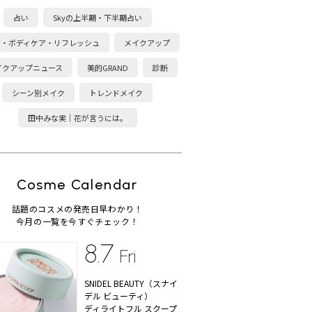
占い
Skyの上半期・下半期占い
康・ボディケア・リフレッシュ
メイクアップ
イクアップニュース
美的GRAND
診断
シーン別メイク
トレンドメイク
田中みな実｜花が言うには。
Cosme Calendar
話題のコスメの発売日早わかり！
今月の一覧を今すぐチェック！
8.7
Fri
SNIDEL BEAUTY（スナイ
デル ビューティ）
ディライトフル スクープ