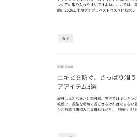
ンケアに取り入れやすいですよね。ここでは、
的』2026上半期プチプラベストコスメ化粧水ラ
保湿
Skin Care
ニキビを防ぐ、さっぱり潤う
アアイテム3選
屋外は猛烈な暑さと紫外線、室内ではキンキン
乾燥で、過酷な環境で過ごさなければならない
ひと味違う肌悩みに見舞われがち。『美的』8月