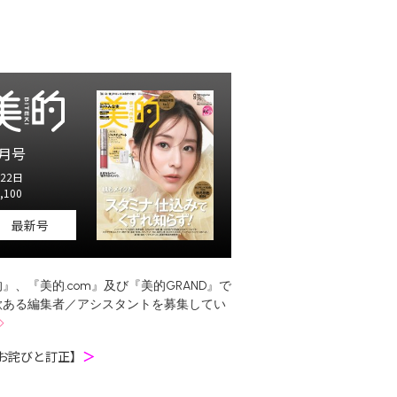
月号
22日
,100
最新号
』、『美的.com』及び『美的GRAND』で
欲ある編集者／アシスタントを募集してい
お詫びと訂正】
＞