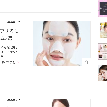
2026.08.02
アするに
ム3選
に冷えた冷房と
夏は、いつもと
を今…
すべて読む
2026.08.02