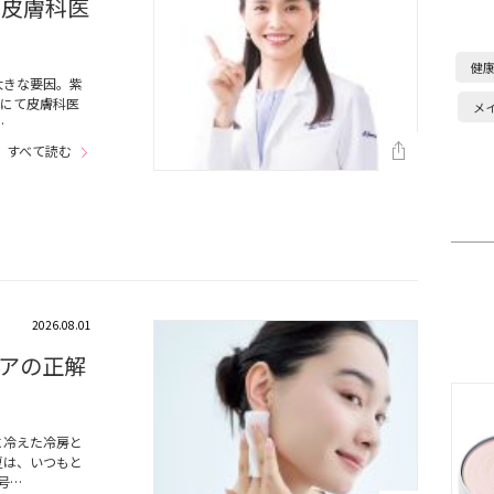
を皮膚科医
健
大きな要因。紫
号にて皮膚科医
メ
…
すべて読む
2026.08.01
アの正解
に冷えた冷房と
夏は、いつもと
号…