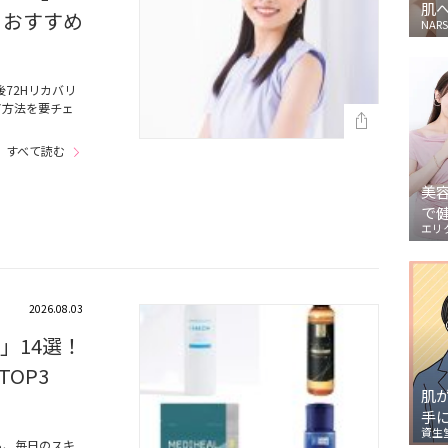
肌
 おすすめ
NARS
72Hリカバリ
ア方法を要チェ
すべて読む
美
で
エリ
2026.08.03
」14選！
OP3
肌
手
資生
ら、毎日のスキ