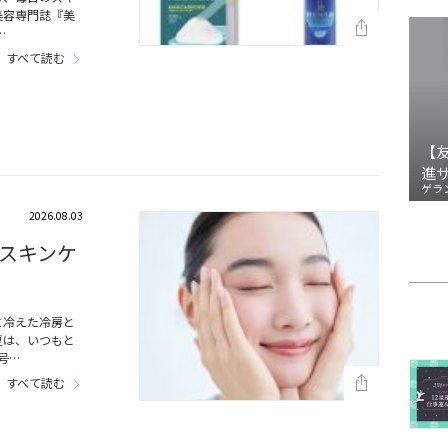
美容専門誌『美
…
すべて読む
【
進
ゲラ
2026.08.03
スキンケ
に冷えた冷房と
夏は、いつもと
号…
すべて読む