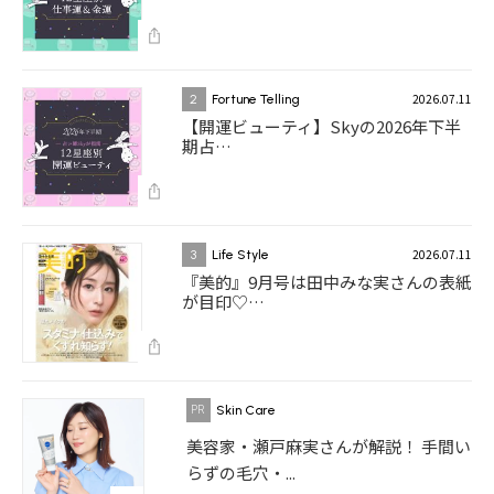
2026.07.11
2
Fortune Telling
【開運ビューティ】Skyの2026年下半
期占…
2026.07.11
3
Life Style
『美的』9月号は田中みな実さんの表紙
が目印♡…
Skin Care
美容家・瀬戸麻実さんが解説！ 手間い
らずの毛穴・...