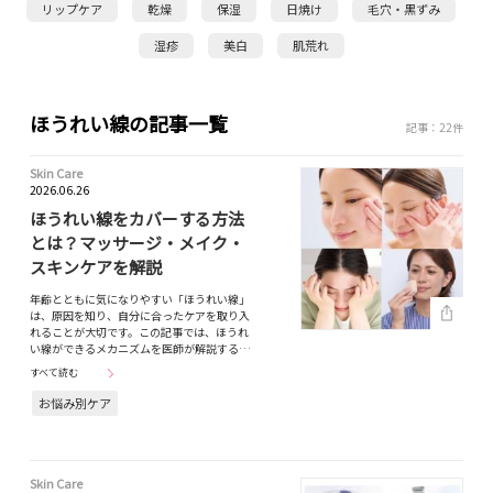
リップケア
乾燥
保湿
日焼け
毛穴・黒ずみ
湿疹
美白
肌荒れ
ほうれい線の記事一覧
記事：22件
Skin Care
2026.06.26
ほうれい線をカバーする方法
とは？マッサージ・メイク・
スキンケアを解説
年齢とともに気になりやすい「ほうれい線」
は、原因を知り、自分に合ったケアを取り入
れることが大切です。この記事では、ほうれ
い線ができるメカニズムを医師が解説する…
すべて読む
お悩み別ケア
Skin Care