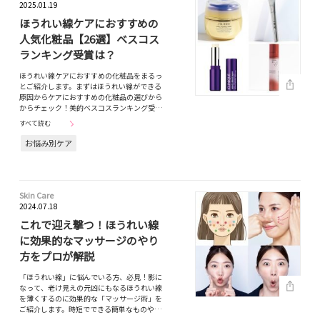
2025.01.19
ほうれい線ケアにおすすめの
人気化粧品【26選】ベスコス
ランキング受賞は？
ほうれい線ケアにおすすめの化粧品をまるっ
とご紹介します。まずはほうれい線ができる
原因からケアにおすすめの化粧品の選びから
からチェック！美的ベスコスランキング受…
すべて読む
お悩み別ケア
Skin Care
2024.07.18
これで迎え撃つ！ほうれい線
に効果的なマッサージのやり
方をプロが解説
「ほうれい線」に悩んでいる方、必見！影に
なって、老け見えの元凶にもなるほうれい線
を薄くするのに効果的な「マッサージ術」を
ご紹介します。時短でできる簡単なものや…