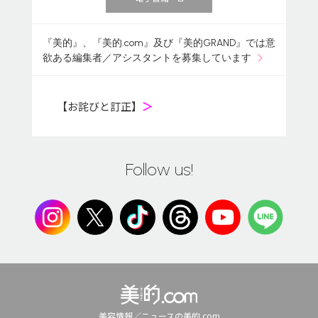
『美的』、『美的.com』及び『美的GRAND』では意
欲ある編集者／アシスタントを募集しています
【お詫びと訂正】
＞
Follow us!
美容情報／ニュースの美的.com