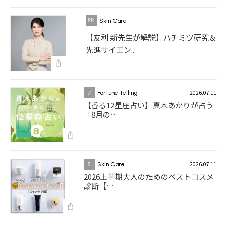
Skin Care
【友利 新先生が解説】ハチミツ研究＆
先進サイエン...
2026.07.11
7
Fortune Telling
【香る12星座占い】真木あかりが占う
「8月の…
2026.07.11
8
Skin Care
2026上半期大人のためのベストコスメ
診断【…