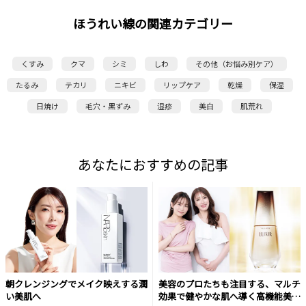
ほうれい線の関連カテゴリー
くすみ
クマ
シミ
しわ
その他（お悩み別ケア）
たるみ
テカリ
ニキビ
リップケア
乾燥
保湿
日焼け
毛穴・黒ずみ
湿疹
美白
肌荒れ
あなたにおすすめの記事
朝クレンジングでメイク映えする潤
美容のプロたちも注目する、マルチ
い美肌へ
効果で健やかな肌へ導く高機能美容