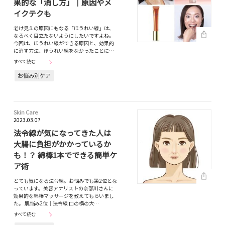
果的な「消し方」｜原因やメ
イクテクも
老け見えの原因にもなる「ほうれい線」は、
なるべく目立たないようにしたいですよね。
今回は、ほうれい線ができる原因と、効果的
に消す方法、ほうれい線をなかったことに…
すべて読む
お悩み別ケア
Skin Care
2023.03.07
法令線が気になってきた人は
大腸に負担がかかっているか
も！？ 綿棒1本でできる簡単ケ
ア術
とても気になる法令線。お悩みでも第2位とな
っています。美容アナリストの奈部川さんに
効果的な綿棒マッサージを教えてもらいまし
た。 肌悩み2位｜法令線 口の横の大…
すべて読む