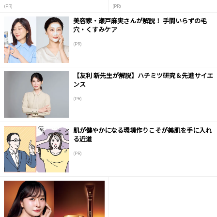
液
(PR)
(PR)
美容家・瀬戸麻実さんが解説！ 手間いらずの毛
穴・くすみケア
(PR)
【友利 新先生が解説】ハチミツ研究＆先進サイエ
ンス
(PR)
肌が健やかになる環境作りこそが美肌を手に入れ
る近道
(PR)