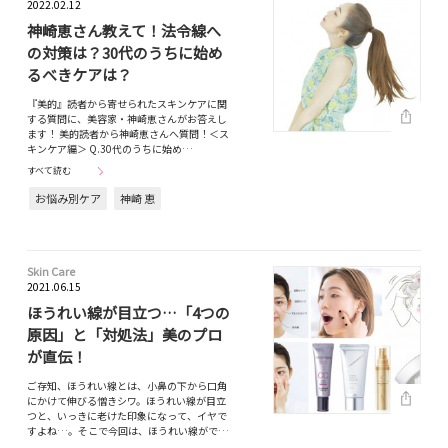
2022.02.12
神崎恵さん教えて！法令線へ
の対策は？30代のうちに始め
るべきケアは？
『美的』読者から寄せられたスキンケアに関
する質問に、美容家・神崎恵さんがお答えし
ます！ 美的読者から神崎恵さんへ質問！＜ス
キンケア編＞ Q.30代のうちに始め…
すべて読む
お悩み別ケア
神崎 恵
Skin Care
2021.06.15
ほうれい線が目立つ…「4つの
原因」と「対処法」美のプロ
が直伝！
ご存知、ほうれい線とは、小鼻の下から口角
にかけて伸びる憎きシワ。ほうれい線が目立
つと、いっきに老けた印象になって、イヤで
すよね…。そこで今回は、ほうれい線がで…