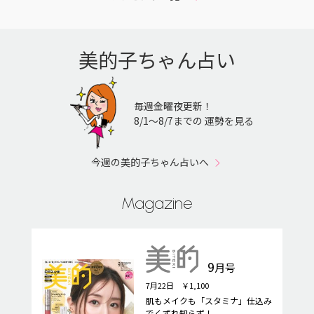
美的子ちゃん占い
毎週金曜夜更新！
8/1〜8/7までの 運勢を見る
今週の美的子ちゃん占いへ
Magazine
9
月号
7月22日 ￥1,100
肌もメイクも「スタミナ」仕込み
でくずれ知らず！