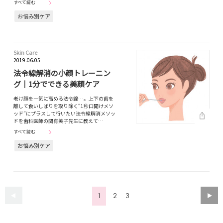
すべて読む
お悩み別ケア
Skin Care
2019.06.05
法令線解消の小顔トレーニン
グ｜1分でできる美顔ケア
老け顔を一気に高める法令線…。上下の歯を
離して食いしばりを取り除く“1秒口開けメソ
ッド”にプラスして行いたい法令線解消メソッ
ドを歯科医師の関有美子先生に教えて…
すべて読む
お悩み別ケア
1
2
3