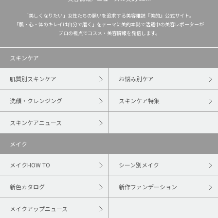
「美しくなりたい」女性たちの願いを追求する美容雑誌『美的』公式サイト。
「肌・心・体のキレイは自分で磨く」をテーマに美的本誌で活躍中の美容レポーターが
プロの視点でコスメ・美容情報を発信します。
スキンケア
肌質別スキンケア
お悩み別ケア
洗顔・クレンジング
スキンケア特集
スキンケアニュース
メイク
メイクHOW TO
シーン別メイク
新色カタログ
新作ファンデーション
メイクアップニュース