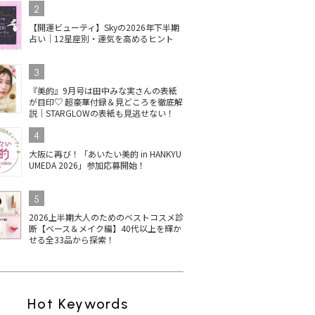
2
【開運ビューティ】Skyの2026年下半期
占い｜12星座別・運気を高めるヒント
3
『美的』9月号は田中みな実さんの表紙
が目印♡ 超豪華付録＆見どころを徹底解
説｜STARGLOWの表紙も見逃せない！
4
大阪に再び！「あいたい美的 in HANKYU
UMEDA 2026」参加応募開始！
5
2026上半期大人のためのベストコスメ診
断【ベース＆メイク編】40代以上を輝か
せる全33品から探索！
Hot Keywords