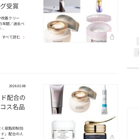
ング受賞
ワ改善クリー
5年間／過去ベ
デ…
すべて読む
2026.02.08
ミド配合の
スコス名品
なく皮脂抑制効
ミド」配合の人