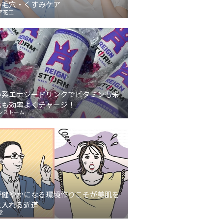
の毛穴・くすみケア
ア花王
い系エナジードリンクでビタミンも栄
素も効率よくチャージ！
ンストーム
が健やかになる環境作りこそが美肌を
に入れる近道
堂