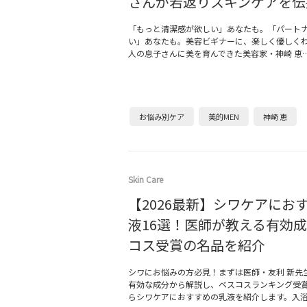
さんが若返りスキンケアを伝
「もっと清潔感が欲しい」あなたも。「パート
い」あなたも。美容ビギナーに、楽しく優しくわ
人の息子さんに美を育んできた美容家・神崎 恵
お悩み別ケア
美的MEN
神崎 恵
Skin Care
【2026最新】シワケアにお
液16選！医師が教える有効
コス受賞の名品を紹介
シワにお悩みの方必見！まずは医師・友利 新先
有効な成分から解説し、ベスコスランキング受
らシワケアにおすすめの乳液を紹介します。入