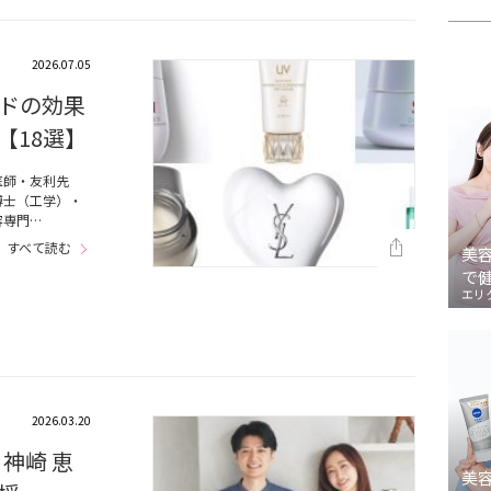
2026.07.05
ドの効果
【18選】
医師・友利先
博士（工学）・
容専門…
すべて読む
美
で
エリ
2026.03.20
神崎 恵
美