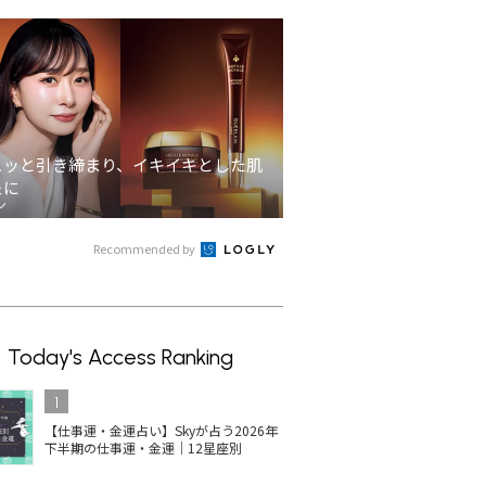
ュッと引き締まり、イキイキとした肌
象に
ン
Recommended by
Today's Access Ranking
1
【仕事運・金運占い】Skyが占う2026年
下半期の仕事運・金運｜12星座別