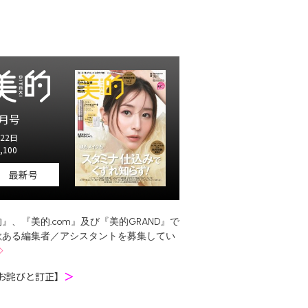
月号
22日
,100
最新号
』、『美的.com』及び『美的GRAND』で
欲ある編集者／アシスタントを募集してい
お詫びと訂正】
＞