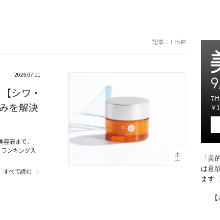
記事：175件
2026.07.11
9
メ【シワ・
7月
みを解決
￥1
美容液まで、
にランキング入
『美的
は意
すべて読む
ます
【