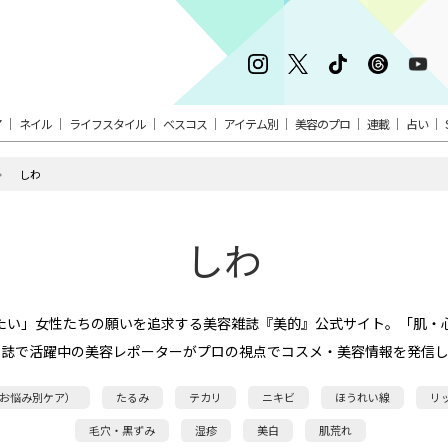
ア
ネイル
ライフスタイル
ベスコス
アイテム別
美容のプロ
連載
占い
しわ
しわ
たい」女性たちの願いを追求する美容雑誌『美的』公式サイト。「肌・
本誌で活躍中の美容レポーターがプロの視点でコスメ・美容情報を発信し
お悩み別ケア）
たるみ
テカリ
ニキビ
ほうれい線
リ
毛穴・黒ずみ
湿疹
美白
肌荒れ