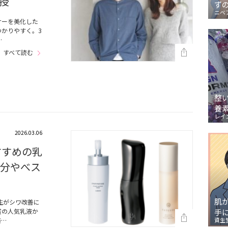
授
ず
ニベ
ナーを美化した
かりやすく。3
…
すべて読む
整
養
レイ
2026.03.06
すすめの乳
成分やべス
肌
生がシワ改善に
賞の人気乳液か
手
浴…
資生