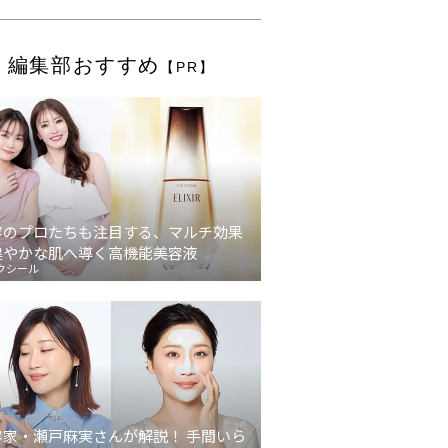
編集部おすすめ
【PR】
容のプロたちも注目する、マルチ効果
健やかな肌へ導く高機能美容液
クシール
容家・瀬戸麻実さんが解説！ 手間いら