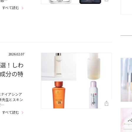
美容…
すべて読む
2026.02.07
1選！しわ
成分の特
はナイアシンア
新先生とスキン
哲…
すべて読む