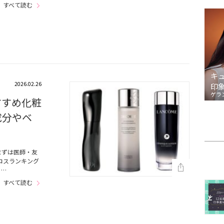
すべて読む
キ
2026.02.26
印
ゲラ
すすめ化粧
成分やベ
まずは医師・友
コスランキング
♪…
すべて読む