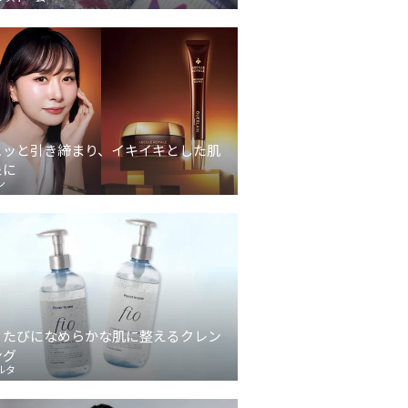
ュッと引き締まり、イキイキとした肌
象に
ン
うたびになめらかな肌に整えるクレン
ング
ルタ