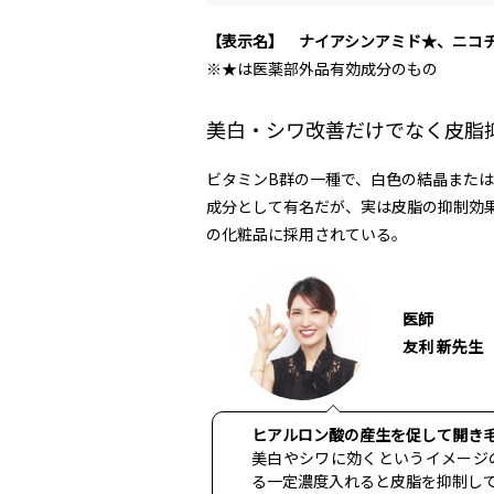
【表示名】 ナイアシンアミド★、ニコ
※★は医薬部外品有効成分のもの
美白・シワ改善だけでなく皮脂
ビタミンB群の一種で、白色の結晶また
成分として有名だが、実は皮脂の抑制効
の化粧品に採用されている。
医師
友利 新先生
ヒアルロン酸の産生を促して開き
美白やシワに効くというイメージ
る一定濃度入れると皮脂を抑制し