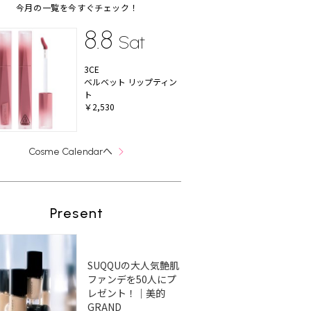
今月の一覧を今すぐチェック！
8.8
Sat
3CE
ベルベット リップティン
ト
￥2,530
へ
Cosme Calendar
Present
SUQQUの大人気艶肌
ファンデを50人にプ
レゼント！｜美的
GRAND