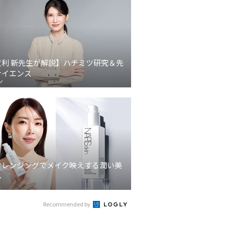
友利 新先生が解説】ハチミツ研究＆先
サイエンス
ン
クレンジングでメイク映えする潤い美
へ
Recommended by