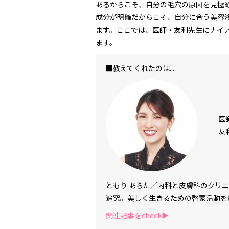
あるからこそ、自分の毛穴の原因を見極
成分が明確だからこそ、自分に合う美容
ます。ここでは、医師・友利先生にナイ
ます。
■教えてくれたのは....
医
友
ともり あらた／内科と皮膚科のクリ
追究。美しく生きるための啓蒙活動を雑
関連記事をcheck▶︎