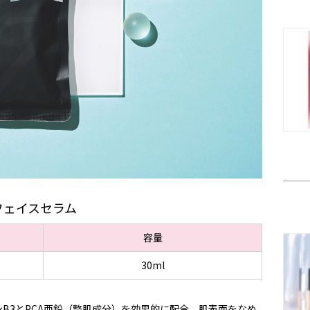
1フェイスセラム
容量
30ml
B3とPCA亜鉛（整肌成分）を効果的に配合。肌表面をなめ