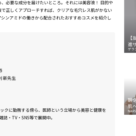
め、必要な成分を届けたいところ。それには美容液！ 目的や
液で正しくアプローチすれば、クリアな毛穴レス肌がかない
アシンアミドの働きから配合されたおすすめコスメを紹介し
【
進
ゲラ
師
利 新先生
朝
肌
ニックに勤務する傍ら、医師という立場から美容と健康を
NARS
誌・TV・SNS等で展開中。