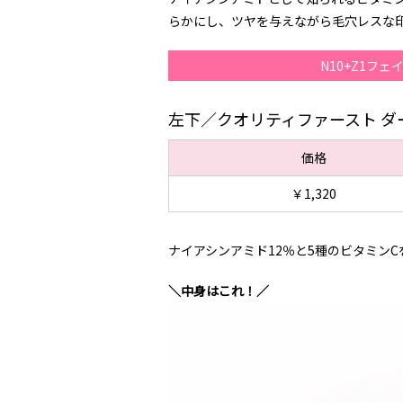
らかにし、ツヤを与えながら毛穴レス
N10+Z1フ
左下／クオリティファースト ダー
価格
￥1,320
ナイアシンアミド12％と5種のビタミン
＼中身はこれ！／