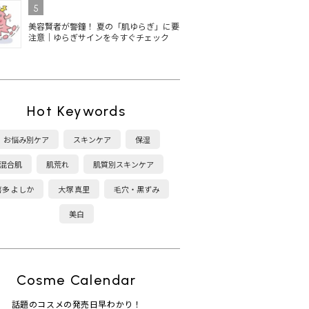
5
美容賢者が警鐘！ 夏の「肌ゆらぎ」に要
注意｜ゆらぎサインを今すぐチェック
Hot Keywords
お悩み別ケア
スキンケア
保湿
混合肌
肌荒れ
肌質別スキンケア
喜多 よしか
大塚 真里
毛穴・黒ずみ
美白
Cosme Calendar
話題のコスメの発売日早わかり！