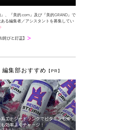
』、『美的.com』及び『美的GRAND』で
欲ある編集者／アシスタントを募集してい
お詫びと訂正】
＞
編集部おすすめ
【PR】
い系エナジードリンクでビタミンも栄
素も効率よくチャージ！
ンストーム