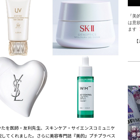
『美的
は意
ます
【
整
かたを医師・友利先生、スキンケア・サイエンスコミュニケ
養
説してくれました。さらに美容専門誌『美的』プチプラベス
レイ