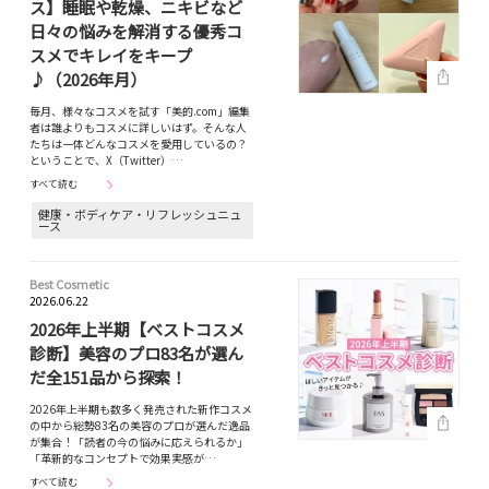
ス】睡眠や乾燥、ニキビなど
日々の悩みを解消する優秀コ
スメでキレイをキープ
♪（2026年月）
毎月、様々なコスメを試す「美的.com」編集
者は誰よりもコスメに詳しいはず。そんな人
たちは一体どんなコスメを愛用しているの？
ということで、X（Twitter）…
すべて読む
健康・ボディケア・リフレッシュニュ
ース
Best Cosmetic
2026.06.22
2026年上半期【ベストコスメ
診断】美容のプロ83名が選ん
だ全151品から探索！
2026年上半期も数多く発売された新作コスメ
の中から総勢83名の美容のプロが選んだ逸品
が集合！「読者の今の悩みに応えられるか」
「革新的なコンセプトで効果実感が…
すべて読む