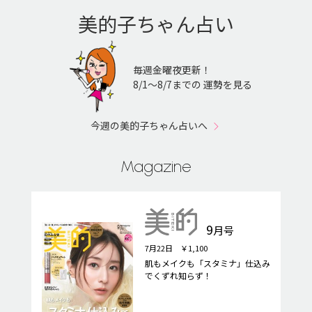
美的子ちゃん占い
毎週金曜夜更新！
8/1〜8/7までの 運勢を見る
今週の美的子ちゃん占いへ
Magazine
9
月号
7月22日 ￥1,100
肌もメイクも「スタミナ」仕込み
でくずれ知らず！