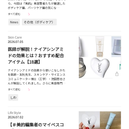
ら、今回は『美的』美容賢者たちが厳選した
ボディケア編、パーツケア編の気にな…
すべて読む
News
その他（ボディケア）
Skin Care
2026.07.05
医師が解説！ナイアシンアミ
ドの効果とは？おすすめ配合
アイテム【18選】
ナイアシンアミドの効果から使いこなしかた
を医師・友利先生、スキンケア・サイエンス
コミュニケーター博士（工学）・次田哲也さ
んが解説してくれました。さらに美容専門…
すべて読む
しわ
Life Style
2026.07.02
【＃美的編集者のマイベスコ