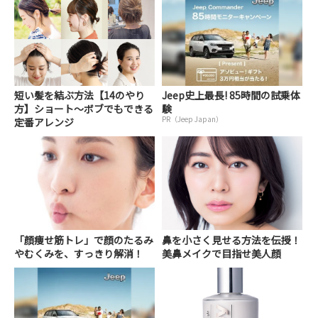
短い髪を結ぶ方法【14のやり
Jeep史上最長! 85時間の試乗体
方】ショート～ボブでもできる
験
PR（Jeep Japan）
定番アレンジ
「顔痩せ筋トレ」で顔のたるみ
鼻を小さく見せる方法を伝授！
やむくみを、すっきり解消！
美鼻メイクで目指せ美人顔