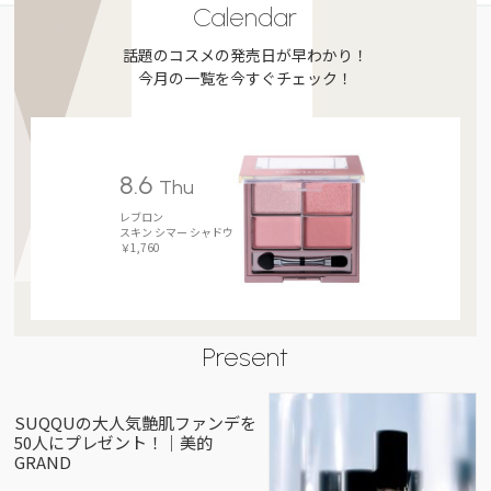
Calendar
話題のコスメの発売日が早わかり！
今月の一覧を今すぐチェック！
8.6
Thu
レブロン
スキン シマー シャドウ
￥1,760
Present
SUQQUの大人気艶肌ファンデを
50人にプレゼント！｜美的
GRAND