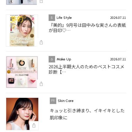
2026.07.11
5
Life Style
『美的』9月号は田中みな実さんの表紙
が目印♡…
2026.07.11
6
Make Up
2026上半期大人のためのベストコスメ
診断【…
Skin Care
キュッと引き締まり、イキイキとした
肌印象に