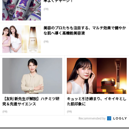
率よくチャージ！
(PR)
美容のプロたちも注目する、マルチ効果で健やか
な肌へ導く高機能美容液
(PR)
【友利 新先生が解説】ハチミツ研
キュッと引き締まり、イキイキとし
究＆先進サイエンス
た肌印象に
(PR)
(PR)
Recommended by