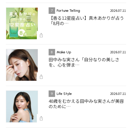
2026.07.11
7
Fortune Telling
【香る12星座占い】真木あかりが占う
「8月の…
2026.07.11
8
Make Up
田中みな実さん「自分なりの美しさ
を、心を弾ま…
2026.07.11
9
Life Style
40歳をむかえる田中みな実さんが美容
のために…