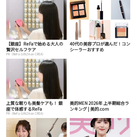
【銀座】ReFaで始める大人の
40代の美容プロが選んだ！コン
贅沢セルフケア
シーラーおすすめ
PR（ReFa GINZA on CREA）
上質な眠りも美髪ケアも！ 銀
美的MEN 2026年 上半期総合ラ
座で体感するReFa
ンキング | 美的.com
PR（ReFa GINZA on CREA）