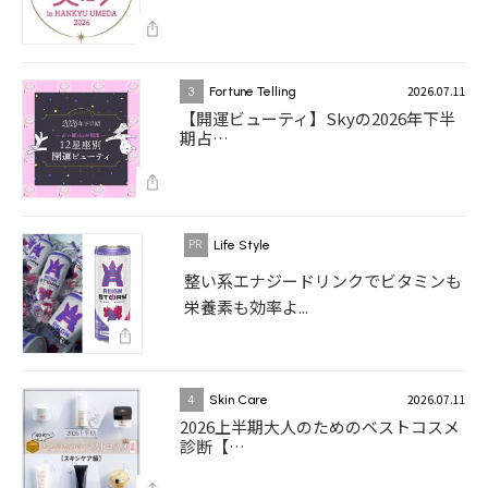
2026.07.11
3
Fortune Telling
【開運ビューティ】Skyの2026年下半
期占…
Life Style
整い系エナジードリンクでビタミンも
栄養素も効率よ...
2026.07.11
4
Skin Care
2026上半期大人のためのベストコスメ
診断【…