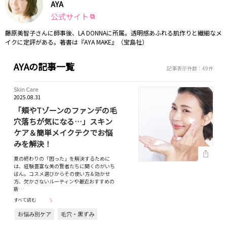
AYA
公式サイト
藤原美智子さんに師事後、LA DONNAに所属。透明感あふれる肌作りと繊細なメ
イクに定評がある。著書は『AYA MAKE』（宝島社）
AYAの記事一覧
記事表示件数：49件
Skin Care
2025.08.31
「頬やTゾーンのファンデの毛
穴落ちが気になる…」スキン
ケア＆簡単メイクテクでお悩
みを解決！
夏の終わりの「困った」を解決するために
は、経験豊富な美の賢者たちに聞くのがいち
ばん。コスメ選びからその使い方＆効かせ
方、欠かさないルーティンや最近おすすめの
新…
すべて読む
お悩み別ケア
毛穴・黒ずみ