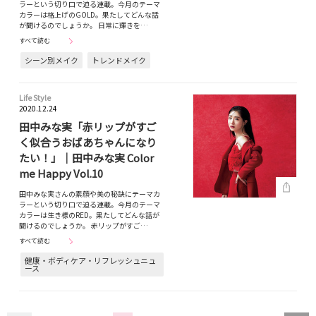
ラーという切り口で迫る連載。今月のテーマ
カラーは格上げのGOLD。果たしてどんな話
が聞けるのでしょうか。 日常に輝きを…
すべて読む
シーン別メイク
トレンドメイク
Life Style
2020.12.24
田中みな実「赤リップがすご
く似合うおばあちゃんになり
たい！」｜田中みな実 Color
me Happy Vol.10
田中みな実さんの素顔や美の秘訣にテーマカ
ラーという切り口で迫る連載。今月のテーマ
カラーは生き様のRED。果たしてどんな話が
聞けるのでしょうか。 赤リップがすご…
すべて読む
健康・ボディケア・リフレッシュニュ
ース