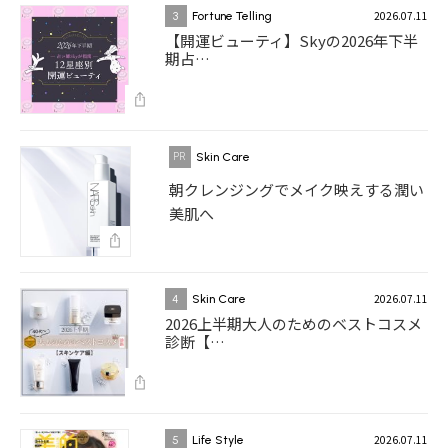
2026.07.11
3
Fortune Telling
【開運ビューティ】Skyの2026年下半
期占…
Skin Care
朝クレンジングでメイク映えする潤い
美肌へ
2026.07.11
4
Skin Care
2026上半期大人のためのベストコスメ
診断【…
2026.07.11
5
Life Style