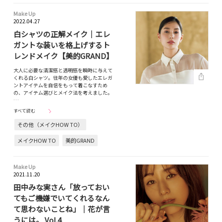
Make Up
2022.04.27
白シャツの正解メイク｜エレ
ガントな装いを格上げするト
レンドメイク【美的GRAND】
大人に必要な清潔感と透明感を瞬時に与えて
くれる白シャツ。往年の女優も愛したエレガ
ントアイテムを自信をもって着こなすため
の、アイテム選びとメイク法を考えました。
…
すべて読む
その他（メイクHOW TO）
メイクHOW TO
美的GRAND
Make Up
2021.11.20
田中みな実さん「放っておい
てもご機嫌でいてくれるなん
て思わないことね」｜花が言
うには。 Vol.4