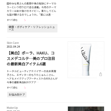
田中みな実さんの素顔や美の秘訣にテーマカ
ラーという切り口で迫る連載。今月のテーマ
カラーはあか抜けのネイビー。果たしてどん
な話が聞けるのでしょうか。 “肌には透…
すべて読む
健康・ボディケア・リフレッシュニュ
ース
Skin Care
2021.04.24
【美白】ポーラ、HAKU、コ
スメデコルテ…美のプロ注目
の最新美白アイテム6選
トータルビューティアドバイザーの水井真理
子さん、エディターのもりたじゅんこさん、
ヘア＆メイクアップアーティストのAYAさんが
今季の最新美白&UVケアア…
すべて読む
お悩み別ケア
Make Up