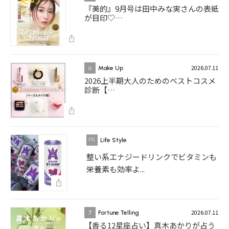
『美的』9月号は田中みな実さんの表紙
が目印♡…
2026.07.11
6
Make Up
2026上半期大人のためのベストコスメ
診断【…
Life Style
整い系エナジードリンクでビタミンも
栄養素も効率よ...
2026.07.11
7
Fortune Telling
【香る12星座占い】真木あかりが占う