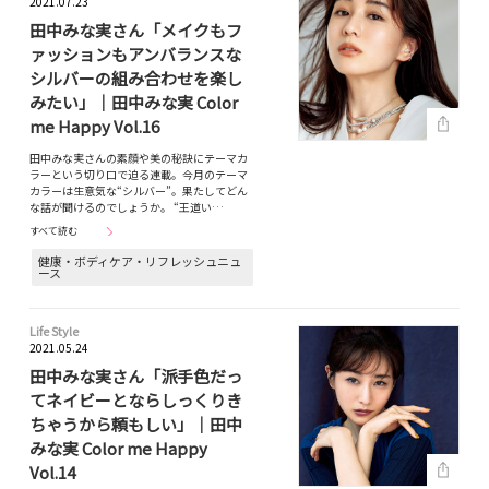
2021.07.23
田中みな実さん「メイクもフ
ァッションもアンバランスな
シルバーの組み合わせを楽し
みたい」｜田中みな実 Color
me Happy Vol.16
田中みな実さんの素顔や美の秘訣にテーマカ
ラーという切り口で迫る連載。今月のテーマ
カラーは生意気な“シルバー”。果たしてどん
な話が聞けるのでしょうか。 “王道い…
すべて読む
健康・ボディケア・リフレッシュニュ
ース
Life Style
2021.05.24
田中みな実さん「派手色だっ
てネイビーとならしっくりき
ちゃうから頼もしい」｜田中
みな実 Color me Happy
Vol.14