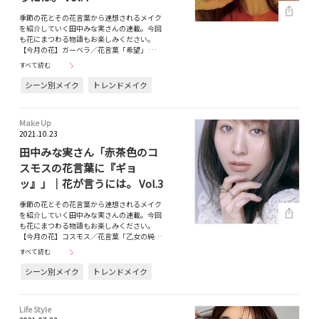
季節の花とその花言葉から連想されるメイク
を紹介していく田中みな実さんの連載。今回
も花にまつわる物語もお楽しみください。
【今月の花】ガーベラ／花言葉「希望」 …
すべて読む
シーン別メイク
トレンドメイク
Make Up
2021.10.23
田中みな実さん「赤茶色のコ
スモスの花言葉に『ギョ
ッ』」｜花が言うには。 Vol.3
季節の花とその花言葉から連想されるメイク
を紹介していく田中みな実さんの連載。今回
も花にまつわる物語もお楽しみください。
【今月の花】コスモス／花言葉「乙女の純…
すべて読む
シーン別メイク
トレンドメイク
Life Style