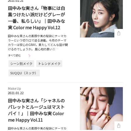
2021.02.21
田中みな実さん「物事には白
黒つけたい派だけどグレーが
一番、私らしい」｜田中みな
実 Color me Happy Vol.12
田中みな実さんの素顔や美の秘訣にテーマカ
ラーという切り口で迫る連載。今月のテーマ
カラーは安心のGRAY。果たしてどんな話が聞
けるのでしょうか。 居心地の良いニ…
すべて読む
シーン別メイク
トレンドメイク
SUQQU（スック）
Make Up
2021.01.22
田中みな実さん「シャネルの
パレットとルージュはマスト
バイ！」｜田中みな実 Color
me Happy Vol.11
田中みな実さんの素顔や美の秘訣にテーマカ