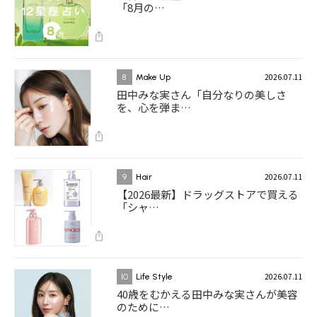
「8月の…
2026.07.11
8
Make Up
田中みな実さん「自分なりの美しさ
を、心を弾ま…
2026.07.11
9
Hair
【2026最新】ドラッグストアで買える
「シャ…
2026.07.11
10
Life Style
40歳をむかえる田中みな実さんが美容
のために…