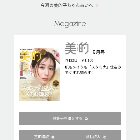
今週の美的子ちゃん占いへ
Magazine
9
月号
7月22日 ￥1,100
肌もメイクも「スタミナ」仕込み
でくずれ知らず！
最新号を購入する
定期購読
試し読み