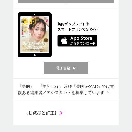
美的がタブレットや
スマートフォンで読める！
電子書籍
『美的』、『美的.com』及び『美的GRAND』では意
欲ある編集者／アシスタントを募集しています
【お詫びと訂正】
＞