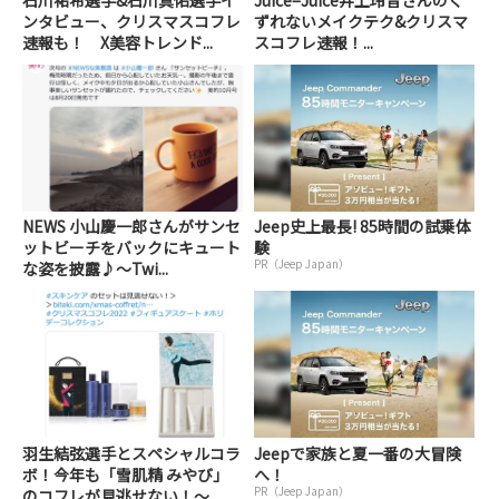
ンタビュー、クリスマスコフレ
ずれないメイクテク&クリスマ
速報も！ X美容トレンド...
スコフレ速報！...
NEWS 小山慶一郎さんがサンセ
Jeep史上最長! 85時間の試乗体
ットビーチをバックにキュート
験
PR（Jeep Japan）
な姿を披露♪～Twi...
羽生結弦選手とスペシャルコラ
Jeepで家族と夏一番の大冒険
ボ！今年も「雪肌精 みやび」
へ！
PR（Jeep Japan）
のコフレが見逃せない！～...