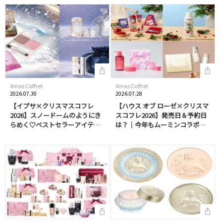
を含む特別なアニバーサリーボ
ックスが登場！
Xmas Coffret
Xmas Coffret
2026.07.30
2026.07.28
【イプサ×クリスマスコフレ
【ハウス オブ ローゼ×クリスマ
2026】スノードームのようにき
スコフレ2026】発売日＆予約日
らめく♡ベストセラーアイテム
は？｜今年もムーミンコラボが
が選べるスキンケアキットが登
実現！ボディケア、パーツケア
場｜きらめく限定アイシャドウ
アイテムはギフトにも
パレットも同時発売