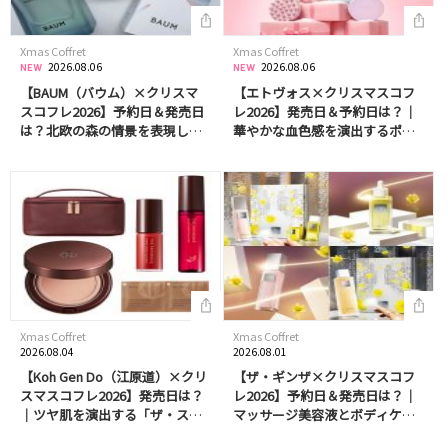
Xmas Coffret
Xmas Coffret
2026.08.06
2026.08.06
【BAUM（バウム）×クリスマ
【エトヴォス×クリスマスコフ
スコフレ2026】予約日＆発売日
レ2026】発売日＆予約日は？｜
は？北欧の森の情景を表現した
華やかな血色感を演出するポイ
香りのオードトワレ＆ハンドク
ントメイクとベースがセット
リームはプレゼントにもおすす
に！大人気マッサージブラシも
め！
ホリデー仕様で同時発売♡ギフ
トにもおすすめ
Xmas Coffret
Xmas Coffret
2026.08.04
2026.08.01
【Koh Gen Do（江原道）×クリ
【ザ・ギンザ×クリスマスコフ
スマスコフレ2026】発売日は？
レ2026】予約日＆発売日は？｜
｜ツヤ肌を演出する「ザ・スキ
マッサージ美容液とボディケア
ンウエイク」ファンデーション
アイテムのセットも