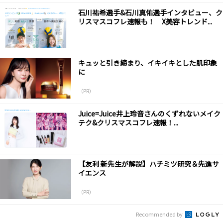
石川祐希選手&石川真佑選手インタビュー、ク
リスマスコフレ速報も！ X美容トレンド...
キュッと引き締まり、イキイキとした肌印象
に
（PR）
Juice=Juice井上玲音さんのくずれないメイク
テク&クリスマスコフレ速報！...
【友利 新先生が解説】ハチミツ研究＆先進サ
イエンス
（PR）
Recommended by