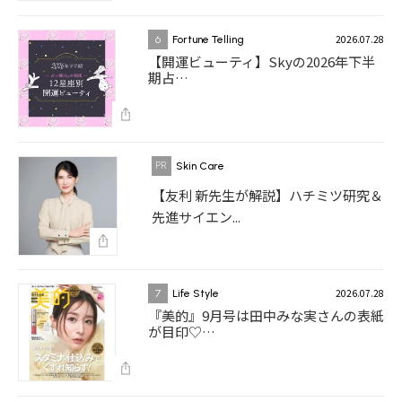
2026.07.28
6
Fortune Telling
【開運ビューティ】Skyの2026年下半
期占…
Skin Care
【友利 新先生が解説】ハチミツ研究＆
先進サイエン...
2026.07.28
7
Life Style
『美的』9月号は田中みな実さんの表紙
が目印♡…