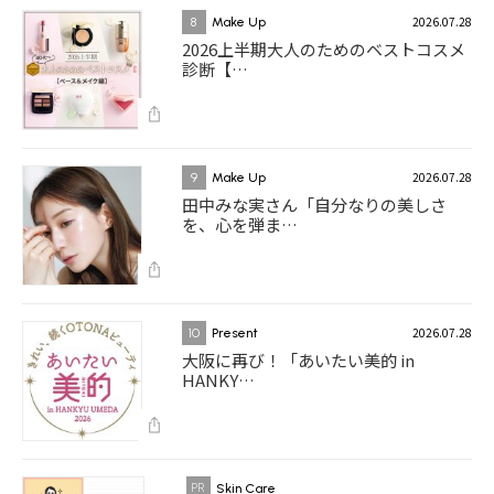
2026.07.28
8
Make Up
2026上半期大人のためのベストコスメ
診断【…
2026.07.28
9
Make Up
田中みな実さん「自分なりの美しさ
を、心を弾ま…
2026.07.28
10
Present
大阪に再び！「あいたい美的 in
HANKY…
Skin Care