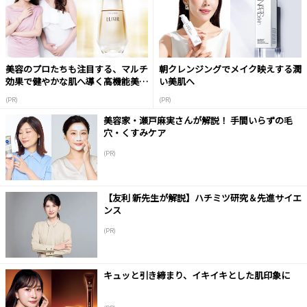
美容のプロたちも注目する、マルチ
朝クレンジングでメイク映えする潤
効果で健やかな肌へ導く高機能美容
い美肌へ
液
(PR)
(PR)
美容家・瀬戸麻実さんが解説！ 手間いらずの毛
穴・くすみケア
(PR)
【友利 新先生が解説】ハチミツ研究＆先進サイエ
ンス
(PR)
キュッと引き締まり、イキイキとした肌印象に