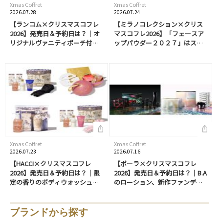
Xmas Coffret
Xmas Coffret
2026.07.28
2026.07.24
【ランコム×クリスマスコフレ
【ミラノコレクション×クリス
2026】発売日＆予約日は？｜オ
マスコフレ2026】「フェースア
リジナルヴァニティポーチ付き
ップパウダー２０２７」はスワ
「ビューティー ボックス」や
ロフスキー®･クリスタルがきら
「アドベント カレンダー」、マ
めく特別デザイン！ドレスアッ
ルチパレットなど充実のライン
プクリームも同時発売
アップ！
Xmas Coffret
Xmas Coffret
2026.07.23
2026.07.16
【HACCI×クリスマスコフレ
【ポーラ×クリスマスコフレ
2026】発売日＆予約日は？｜限
2026】発売日＆予約日は？｜B.A
定の香りのボディウォッシュや
のローション、新作ファンデも
ボディクリームが登場。マフラ
選べるスキンケアセットなどを
ー付きのセットも
紹介！
ブランドから探す