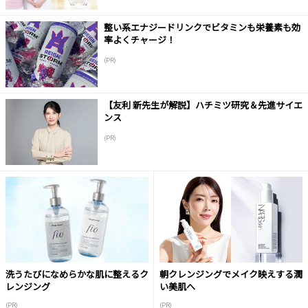
整い系エナジードリンクでビタミンも栄養素も効
率よくチャージ！
(PR)
【友利 新先生が解説】ハチミツ研究＆先進サイエ
ンス
(PR)
洗うたびになめらかな肌に整えるク
朝クレンジングでメイク映えする潤
レンジング
い美肌へ
(PR)
(PR)