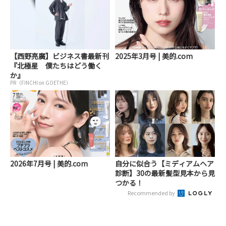
【西野亮廣】ビジネス書最新刊
2025年3月号 | 美的.com
『北極星 僕たちはどう働く
か』
PR（FINCHI on GOETHE）
2026年7月号 | 美的.com
自分に似合う【ミディアムヘア
診断】30の最新髪型見本から見
つかる！
Recommended by