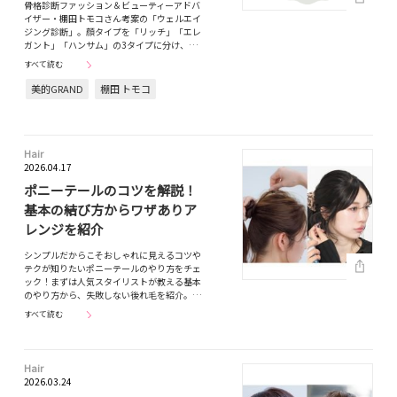
骨格診断ファッション＆ビューティーアドバ
イザー・棚田トモコさん考案の「ウェルエイ
ジング診断」。顔タイプを「リッチ」「エレ
ガント」「ハンサム」の3タイプに分け、…
すべて読む
美的GRAND
棚田 トモコ
Hair
2026.04.17
ポニーテールのコツを解説！
基本の結び方からワザありア
レンジを紹介
シンプルだからこそおしゃれに見えるコツや
テクが知りたいポニーテールのやり方をチェ
ック！まずは人気スタイリストが教える基本
のやり方から、失敗しない後れ毛を紹介。…
すべて読む
Hair
2026.03.24