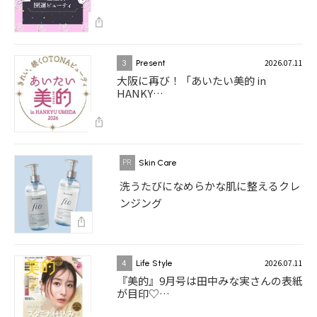
2026.07.11
3
Present
大阪に再び！「あいたい美的 in
HANKY…
Skin Care
洗うたびになめらかな肌に整えるクレ
ンジング
2026.07.11
4
Life Style
『美的』9月号は田中みな実さんの表紙
が目印♡…