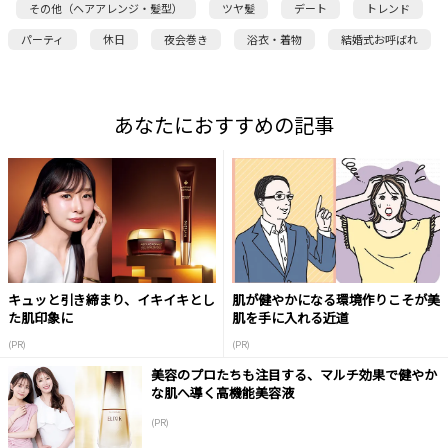
その他（ヘアアレンジ・髪型）
ツヤ髪
デート
トレンド
パーティ
休日
夜会巻き
浴衣・着物
結婚式お呼ばれ
あなたにおすすめの記事
キュッと引き締まり、イキイキとし
肌が健やかになる環境作りこそが美
た肌印象に
肌を手に入れる近道
(PR)
(PR)
美容のプロたちも注目する、マルチ効果で健やか
な肌へ導く高機能美容液
(PR)