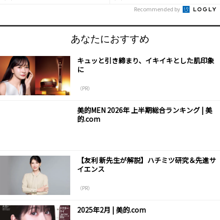
Recommended by
あなたにおすすめ
キュッと引き締まり、イキイキとした肌印象
に
（PR）
美的MEN 2026年 上半期総合ランキング | 美
的.com
【友利 新先生が解説】ハチミツ研究＆先進サ
イエンス
（PR）
2025年2月 | 美的.com