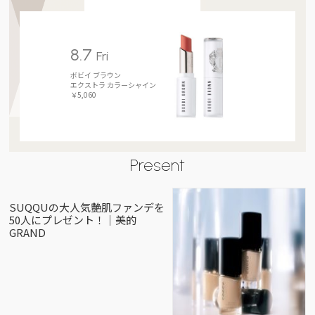
8.7
Fri
ボビイ ブラウン
エクストラ カラーシャイン
￥5,060
Present
SUQQUの大人気艶肌ファンデを
50人にプレゼント！｜美的
GRAND