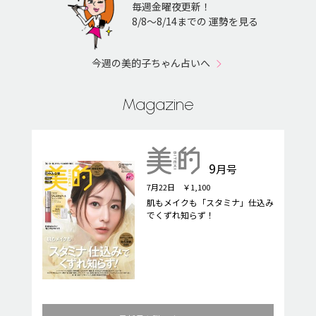
毎週金曜夜更新！
8/8〜8/14までの 運勢を見る
今週の美的子ちゃん占いへ
Magazine
9
月号
7月22日 ￥1,100
肌もメイクも「スタミナ」仕込み
でくずれ知らず！