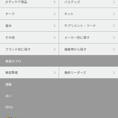
ボディケア用品
バスグッズ
チーク
キット
香水
サプリメント・フード
その他
メーカー別に探す
ブランド別に探す
価格帯から探す
美容のプロ
美容賢者
美的リーダーズ
連載
占い
SDGs