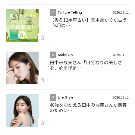
2026.07.11
7
Fortune Telling
【香る12星座占い】真木あかりが占う
「8月の…
2026.07.11
8
Make Up
田中みな実さん「自分なりの美しさ
を、心を弾ま…
2026.07.11
9
Life Style
40歳をむかえる田中みな実さんが美容
のために…