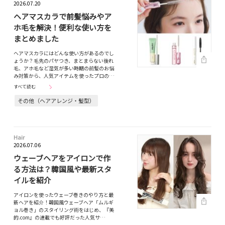
2026.07.20
ヘアマスカラで前髪悩みやア
ホ毛を解決！便利な使い方を
まとめました
ヘアマスカラにはどんな使い方があるのでし
ょうか？毛先のパヤつき、まとまらない後れ
毛、アホ毛など湿気が多い時期の前髪のお悩
み対策から、人気アイテムを使ったプロの…
すべて読む
その他（ヘアアレンジ・髪型）
Hair
2026.07.06
ウェーブヘアをアイロンで作
る方法は？韓国風や最新スタ
イルを紹介
アイロンを使ったウェーブ巻きのやり方と最
新ヘアを紹介！韓国風ウェーブヘア「ムルギ
ョル巻き」のスタイリング術をはじめ、『美
的.com』の連載でも好評だった人気サ…