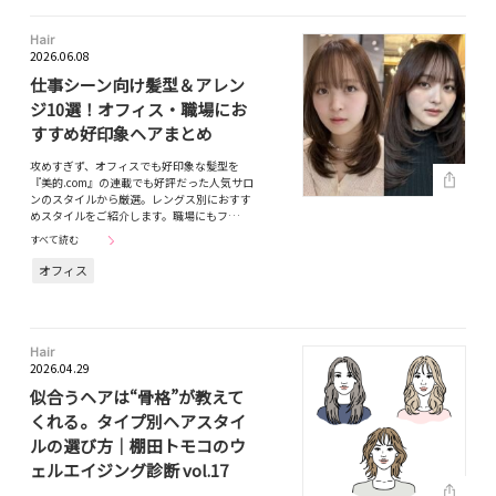
Hair
2026.06.08
仕事シーン向け髪型＆アレン
ジ10選！オフィス・職場にお
すすめ好印象ヘアまとめ
攻めすぎず、オフィスでも好印象な髪型を
『美的.com』の連載でも好評だった人気サロ
ンのスタイルから厳選。レングス別におすす
めスタイルをご紹介します。職場にもフ…
すべて読む
オフィス
Hair
2026.04.29
似合うヘアは“骨格”が教えて
くれる。タイプ別ヘアスタイ
ルの選び方｜棚田トモコのウ
ェルエイジング診断 vol.17