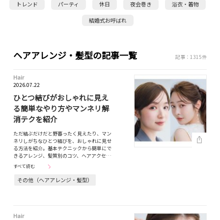
トレンド
パーティ
休日
夜会巻き
浴衣・着物
結婚式お呼ばれ
ヘアアレンジ・髪型の記事一覧
記事：1315件
Hair
2026.07.22
ひとつ結びがおしゃれに見え
る簡単なやり方やマンネリ解
消テクを紹介
ただ結ぶだけだと野暮ったく見えたり、マン
ネリしがちなひとつ結びを、おしゃれに見せ
る方法を紹介。基本テクニックから簡単にで
きるアレンジ、髪質別のコツ、ヘアアクセ…
すべて読む
その他（ヘアアレンジ・髪型）
Hair