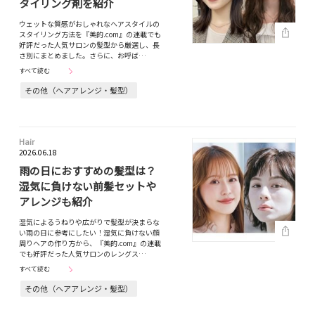
タイリング剤を紹介
ウェットな質感がおしゃれなヘアスタイルの
スタイリング方法を『美的.com』の連載でも
好評だった人気サロンの髪型から厳選し、長
さ別にまとめました。さらに、お呼ば…
すべて読む
その他（ヘアアレンジ・髪型）
Hair
2026.06.18
雨の日におすすめの髪型は？
湿気に負けない前髪セットや
アレンジも紹介
湿気によるうねりや広がりで髪型が決まらな
い雨の日に参考にしたい！湿気に負けない顔
周りヘアの作り方から、『美的.com』の連載
でも好評だった人気サロンのレングス…
すべて読む
その他（ヘアアレンジ・髪型）