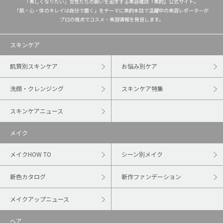
「美しくなりたい」女性たちの願いを追求する美容雑誌『美的』公式サイト。
「肌・心・体のキレイは自分で磨く」をテーマに美的本誌で活躍中の美容レポーターが
プロの視点でコスメ・美容情報を発信します。
スキンケア
肌質別スキンケア
お悩み別ケア
洗顔・クレンジング
スキンケア特集
スキンケアニュース
メイク
メイクHOW TO
シーン別メイク
新色カタログ
新作ファンデーション
メイクアップニュース
ヘア