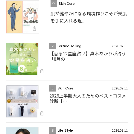
Skin Care
肌が健やかになる環境作りこそが美肌
を手に入れる近...
2026.07.11
7
Fortune Telling
【香る12星座占い】真木あかりが占う
「8月の…
2026.07.11
8
Skin Care
2026上半期大人のためのベストコスメ
診断【…
2026.07.11
9
Life Style