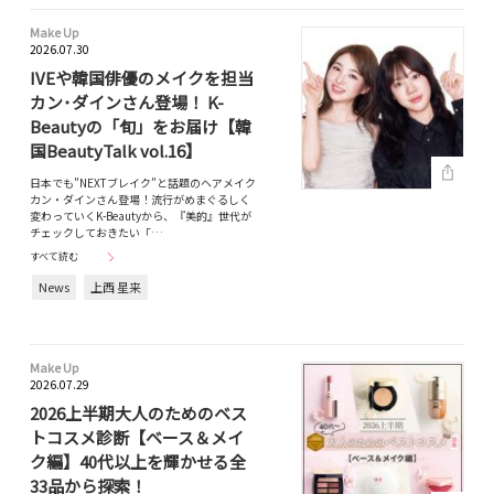
Make Up
2026.07.30
IVEや韓国俳優のメイクを担当
カン･ダインさん登場！ K-
Beautyの「旬」をお届け【韓
国BeautyTalk vol.16】
日本でも”NEXTブレイク”と話題のヘアメイク
カン・ダインさん登場！流行がめまぐるしく
変わっていくK-Beautyから、『美的』世代が
チェックしておきたい「…
すべて読む
News
上西 星来
Make Up
2026.07.29
2026上半期大人のためのベス
トコスメ診断【ベース＆メイ
ク編】40代以上を輝かせる全
33品から探索！