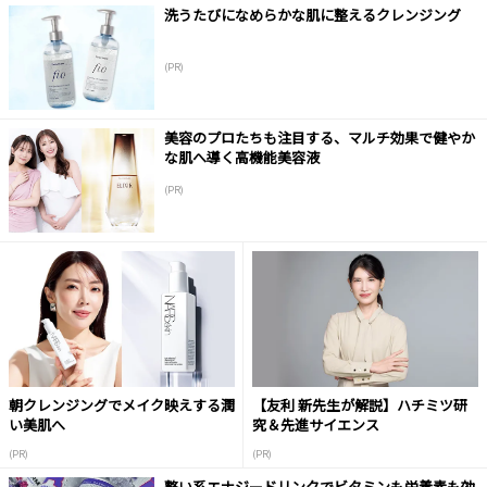
洗うたびになめらかな肌に整えるクレンジング
(PR)
美容のプロたちも注目する、マルチ効果で健やか
な肌へ導く高機能美容液
(PR)
朝クレンジングでメイク映えする潤
【友利 新先生が解説】ハチミツ研
い美肌へ
究＆先進サイエンス
(PR)
(PR)
整い系エナジードリンクでビタミンも栄養素も効