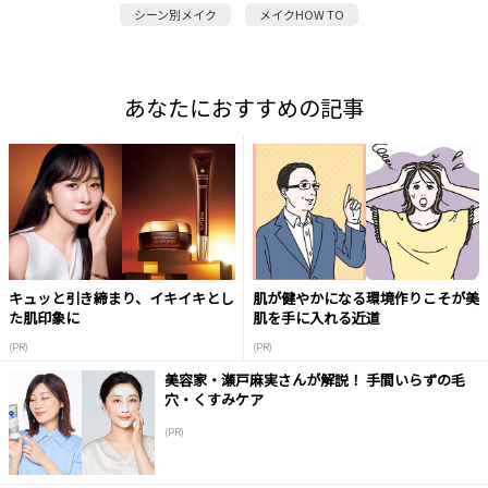
シーン別メイク
メイクHOW TO
あなたにおすすめの記事
キュッと引き締まり、イキイキとし
肌が健やかになる環境作りこそが美
た肌印象に
肌を手に入れる近道
(PR)
(PR)
美容家・瀬戸麻実さんが解説！ 手間いらずの毛
穴・くすみケア
(PR)