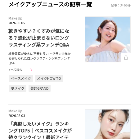
メイクアップニュースの記事一覧
記事：3466件
Make Up
2026.08.05
乾きやすい？くすみが気にな
る？進化が止まらないロング
ラスティング系ファンデQ&A
経験豊富がゆえに不安も多い…グラン世代か
ら寄せられたロングラスティング系ファンデ
Q&A
すべて読む
ベースメイク
メイクHOW TO
夏メイク
美的GRAND
Make Up
2026.08.03
「真似したいメイク」ランキ
ングTOP5｜ベスコスメイクが
続々ランクイン！最新アイテ