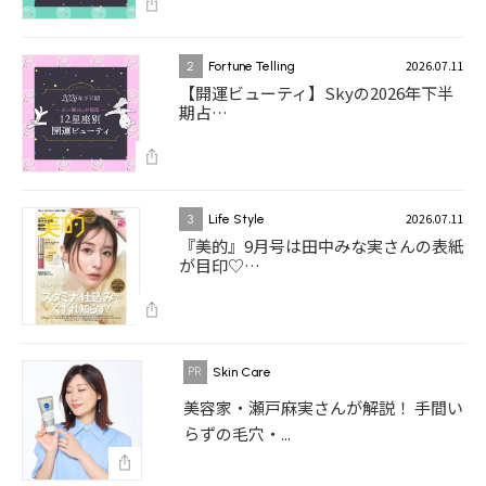
2026.07.11
2
Fortune Telling
【開運ビューティ】Skyの2026年下半
期占…
2026.07.11
3
Life Style
『美的』9月号は田中みな実さんの表紙
が目印♡…
Skin Care
美容家・瀬戸麻実さんが解説！ 手間い
らずの毛穴・...