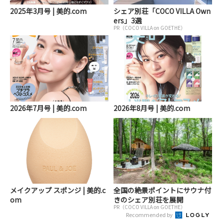
2025年3月号 | 美的.com
シェア別荘「COCO VILLA Own
ers」3選
PR（COCO VILLA on GOETHE）
2026年7月号 | 美的.com
2026年8月号 | 美的.com
メイクアップ スポンジ | 美的.c
全国の絶景ポイントにサウナ付
om
きのシェア別荘を展開
PR（COCO VILLA on GOETHE）
Recommended by