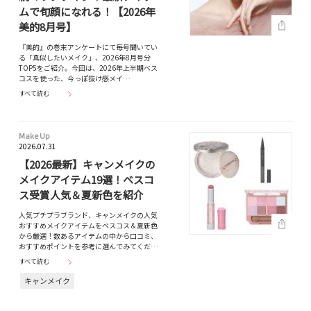
ムで旬顔になれる！【2026年
美的8月号】
『美的』の巻末アンケートにて毎号聞いてい
る「真似したいメイク」、2026年8月号分
TOP5をご紹介。今回は、2026年上半期ベス
コスを使った、今っぽ抜け感メイ…
すべて読む
Make Up
2026.07.31
【2026最新】キャンメイクの
メイクアイテム19選！ベスコ
ス受賞人気＆夏新色を紹介
人気プチプラブランド、キャンメイクの人気
おすすめメイクアイテムをベスコス＆夏新色
から厳選！数あるアイテムの中から口コミ、
おすすめポイントを参考に選んでみてくだ…
すべて読む
キャンメイク