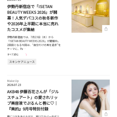
伊勢丹新宿店で「ISETAN
BEAUTY WEEKS 2026」が開
幕！人気デパコスの秋冬新作
や2026年上半期に本当に売れ
たコスメが集結
伊勢丹新宿店では、7月23日（木）から
「ISETAN BEAUTY WEEKS 2026」が開催中。
2回目となる今回は、“自分だけの美を追求”を
テーマに、Pa…
すべて読む
スキンケアニュース
Make Up
2026.07.23
AKB48 伊藤百花さんが「ジル
スチュアート」の愛されリッ
プ美容液でぷるんと唇に♡｜
『美的』9月号特別付録
唇にツヤを与えながら、縦ジワカバーやボリ