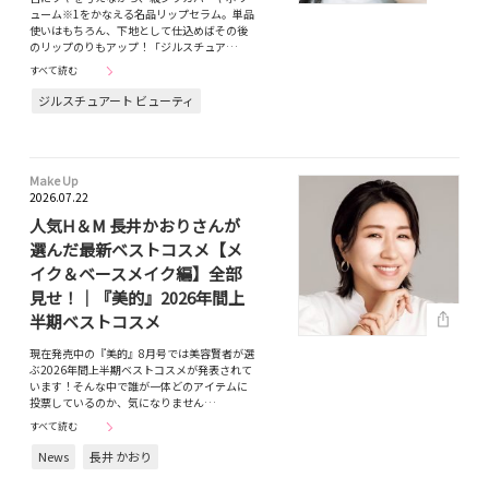
ューム※1をかなえる名品リップセラム。単品
使いはもちろん、下地として仕込めばその後
のリップのりもアップ！「ジルスチュア…
すべて読む
ジルスチュアート ビューティ
Make Up
2026.07.22
人気H＆M 長井かおりさんが
選んだ最新ベストコスメ【メ
イク＆ベースメイク編】全部
見せ！｜『美的』2026年間上
半期ベストコスメ
現在発売中の『美的』8月号では美容賢者が選
ぶ2026年間上半期ベストコスメが発表されて
います！そんな中で誰が一体どのアイテムに
投票しているのか、気になりません…
すべて読む
News
長井 かおり