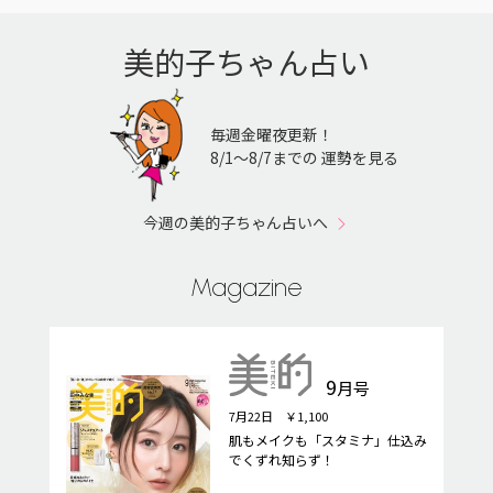
美的子ちゃん占い
毎週金曜夜更新！
8/1〜8/7までの 運勢を見る
今週の美的子ちゃん占いへ
Magazine
9
月号
7月22日 ￥1,100
肌もメイクも「スタミナ」仕込み
でくずれ知らず！