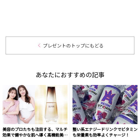
レゼン
プレゼントのトップにもどる
あなたにおすすめの記事
美容のプロたちも注目する、マルチ
整い系エナジードリンクでビタミン
効果で健やかな肌へ導く高機能美容
も栄養素も効率よくチャージ！