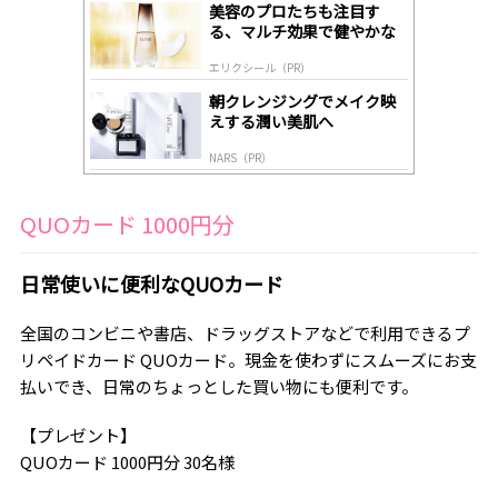
gl
美容のプロたちも注目す
y
る、マルチ効果で健やかな
肌へ導く高機能美容液
エリクシール（PR）
朝クレンジングでメイク映
えする潤い美肌へ
NARS（PR）
QUOカード 1000円分
日常使いに便利なQUOカード
全国のコンビニや書店、ドラッグストアなどで利用できるプ
リペイドカード QUOカード。現金を使わずにスムーズにお支
払いでき、日常のちょっとした買い物にも便利です。
【プレゼント】
QUOカード 1000円分 30名様