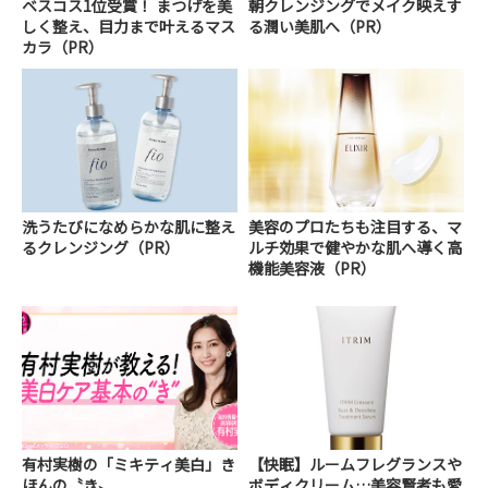
ベスコス1位受賞！ まつげを美
朝クレンジングでメイク映えす
しく整え、目力まで叶えるマス
る潤い美肌へ（PR）
カラ（PR）
洗うたびになめらかな肌に整え
美容のプロたちも注目する、マ
るクレンジング（PR）
ルチ効果で健やかな肌へ導く高
機能美容液（PR）
有村実樹の「ミキティ美白」き
【快眠】ルームフレグランスや
ほんの〝き〟
ボディクリーム…美容賢者も愛