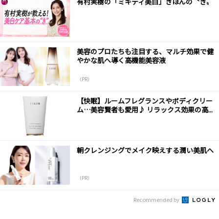
有村実樹の「ミキティ美白」きほんの〝き〟
美容のプロたちも注目する、マルチ効果で健
やかな肌へ導く高機能美容液
（PR）
【快眠】ルームフレグランスやボディクリー
ム…美容賢者も愛用♪ リラックス効果の高...
朝クレンジングでメイク映えする潤い美肌へ
（PR）
Recommended by