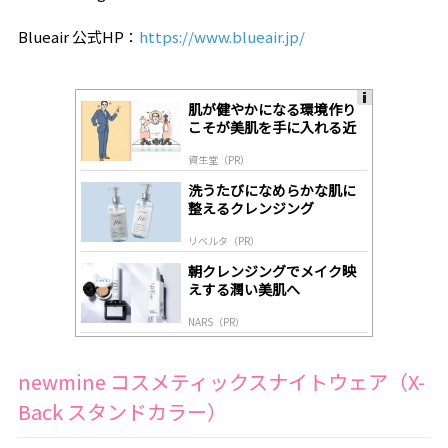
Blueair 公式HP：
https://www.blueair.jp/
肌が健やかになる環境作り
A
こそが美肌を手に入れる近
ds
道
by
資生堂（PR）
lo
gl
洗うたびになめらかな肌に
y
整えるクレンジング
リベルタ（PR）
朝クレンジングでメイク映
えする潤い美肌へ
NARS（PR）
newmine コスメティックスナイトウェア（X-
Back スタンドカラー）