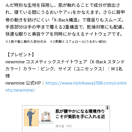
んだ特別な生地を採用し、肌が触れることで成分が放出さ
れ、寝ている間にうるおいケア
をかなえます。さらに肩甲
※1
骨の動きを妨げにくい「X-Back構造」で寝返りもスムーズ。
手首部分は手の甲まで覆える2重構造で、乾燥対策にも配慮。
快適な眠りと美容ケアを同時にかなえるナイトウェアです。
※1 肌や髪に触れた部分のみ ※2 酢酸トコフェロール(うるおい成分)
【プレゼント】
newmine コスメティックスナイトウェア（X-Back スタンド
カラー）カラー：ピンク、サイズ（ユニセックス）：M 1名
様
newmine 公式HP：
https://www.nishikawa1566.com/conte
nts/newmine/
肌が健やかになる環境作り
A
こそが美肌を手に入れる近
ds
道
by
資生堂（PR）
lo