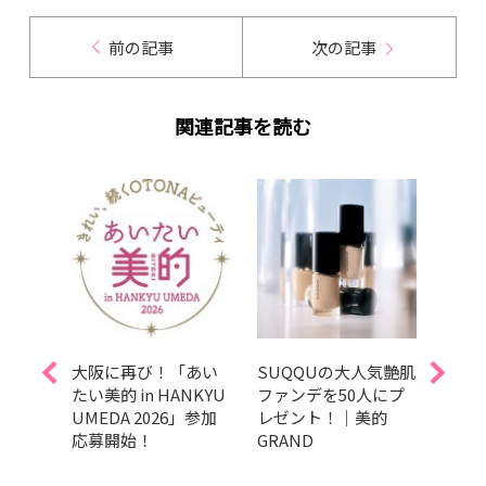
前の記事
次の記事
関連記事を読む
大人気ヘ
大阪に再び！「あい
SUQQUの大人気艶肌
【募
のお
たい美的 in HANKYU
ファンデを50人にプ
象を
4アイ
UMEDA 2026」参加
レゼント！｜美的
る“
トを3
応募開始！
GRAND
み”
ト！
と学
応援
ーソ