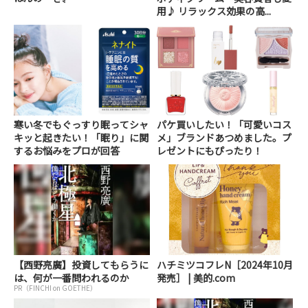
用♪ リラックス効果の高...
寒い冬でもぐっすり眠ってシャ
パケ買いしたい！「可愛いコス
キッと起きたい！「眠り」に関
メ」ブランドあつめました。プ
するお悩みをプロが回答
レゼントにもぴったり！
【西野亮廣】投資してもらうに
ハチミツコフレN［2024年10月
は、何が一番問われるのか
発売］ | 美的.com
PR（FINCHI on GOETHE）