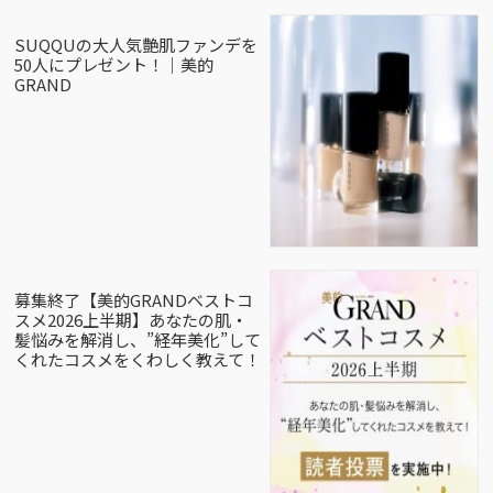
SUQQUの大人気艶肌ファンデを
50人にプレゼント！｜美的
GRAND
募集終了【美的GRANDベストコ
スメ2026上半期】あなたの肌・
髪悩みを解消し、”経年美化”して
くれたコスメをくわしく教えて！