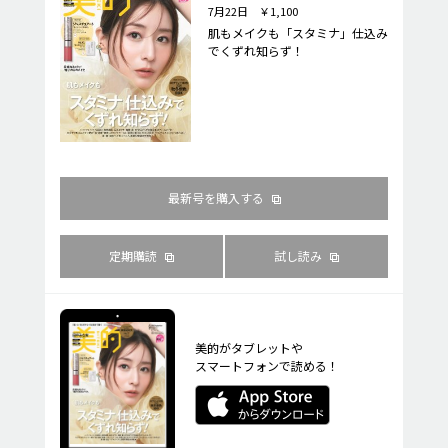
7月22日 ￥1,100
肌もメイクも「スタミナ」仕込み
でくずれ知らず！
最新号を購入する
定期購読
試し読み
美的がタブレットや
スマートフォンで読める！