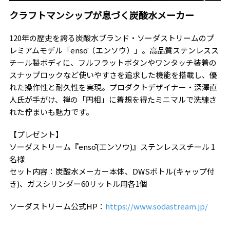
クラフトマンシップが息づく炭酸水メーカー
120年の歴史を誇る炭酸水ブランド・ソーダストリームのプ
レミアムモデル「ensō（エンソウ）」。高品質ステンレスス
チール製ボディに、フルフラットボタンやワンタッチ装着の
スナップロックなど使いやすさを追求した機能を搭載し、優
れた操作性と耐久性を実現。プロダクトデザイナー・深澤直
人氏が手がけ、禅の「円相」に着想を得たミニマルで洗練さ
れた佇まいも魅力です。
【プレゼント】
ソーダストリーム『ensō(エンソウ)』ステンレススチール 1
名様
セット内容：炭酸水メーカー本体、DWSボトル(キャップ付
き)、ガスシリンダー60リットル用各1個
ソーダストリーム公式HP：
https://www.sodastream.jp/