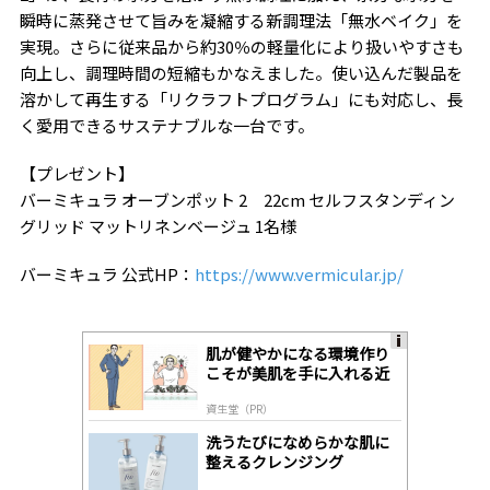
瞬時に蒸発させて旨みを凝縮する新調理法「無水ベイク」を
実現。さらに従来品から約30％の軽量化により扱いやすさも
向上し、調理時間の短縮もかなえました。使い込んだ製品を
溶かして再生する「リクラフトプログラム」にも対応し、長
く愛用できるサステナブルな一台です。
【プレゼント】
バーミキュラ オーブンポット 2 22cm セルフスタンディン
グリッド マットリネンベージュ 1名様
バーミキュラ 公式HP：
https://www.vermicular.jp/
肌が健やかになる環境作り
A
こそが美肌を手に入れる近
ds
道
by
資生堂（PR）
lo
gl
洗うたびになめらかな肌に
y
整えるクレンジング