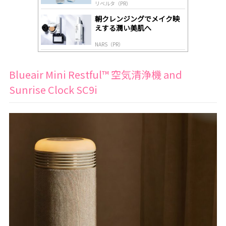
リベルタ（PR）
朝クレンジングでメイク映
えする潤い美肌へ
NARS（PR）
Blueair Mini Restful™ 空気清浄機 and
Sunrise Clock SC9i