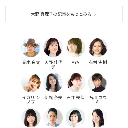
大野 真理子の記事をもっとみる
青木 良文
天野 佳代
AYA
有村 実樹
子
イガリ シ
伊熊 奈美
石井 美保
石川 ユウ
ノブ
キ