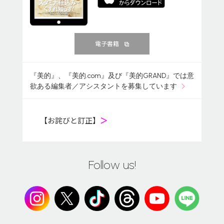
電子書籍
『美的』、『美的.com』及び『美的GRAND』では意
欲ある編集者／アシスタントを募集しています
【お詫びと訂正】
＞
Follow us!