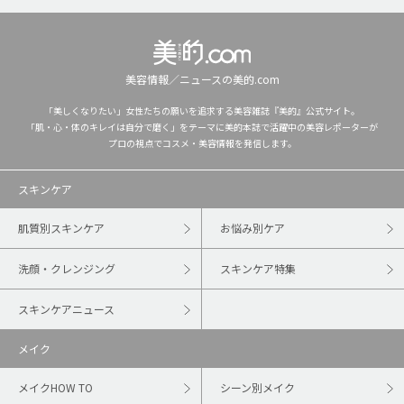
美容情報／ニュースの美的.com
「美しくなりたい」女性たちの願いを追求する美容雑誌『美的』公式サイト。
「肌・心・体のキレイは自分で磨く」をテーマに美的本誌で活躍中の美容レポーターが
プロの視点でコスメ・美容情報を発信します。
スキンケア
肌質別スキンケア
お悩み別ケア
洗顔・クレンジング
スキンケア特集
スキンケアニュース
メイク
メイクHOW TO
シーン別メイク