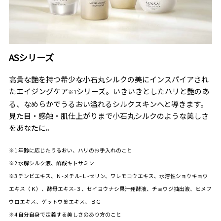
ASシリーズ
高貴な艶を持つ希少な小石丸シルクの美にインスパイアされ
たエイジングケア
シリーズ。いきいきとしたハリと艶のあ
※1
る、なめらかでうるおい溢れるシルクスキンへと導きます。
見た目・感触・肌仕上がりまで小石丸シルクのような美しさ
をあなたに。
※1 年齢に応じたうるおい、ハリのお手入れのこと
※2 水解シルク液、酢酸キトサミン
※3 チンピエキス、Ｎ-メチル-Ｌ-セリン、ワレモコウエキス、水溶性ショウキョウ
エキス（Ｋ）、酵母エキス-３、セイヨウナシ果汁発酵液、チョウジ抽出液、ヒメフ
ウロエキス、ゲットウ葉エキス、ＢＧ
※4 自分自身で定義する美しさのあり方のこと