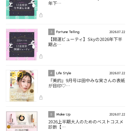
年下…
2026.07.22
3
Fortune Telling
【開運ビューティ】Skyの2026年下半
期占…
2026.07.22
4
Life Style
『美的』9月号は田中みな実さんの表紙
が目印♡…
2026.07.22
5
Make Up
2026上半期大人のためのベストコスメ
診断【…