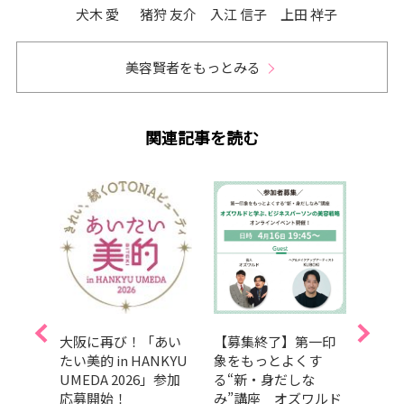
犬木 愛
猪狩 友介
入江 信子
上田 祥子
美容賢者をもっとみる
関連記事を読む
50
大阪に再び！「あい
【募集終了】第一印
【あ
】
たい美的 in HANKYU
象をもっとよくす
202
春号』
UMEDA 2026」参加
る“新・身だしな
ト！
イベ
応募開始！
み”講座 オズワルド
の『