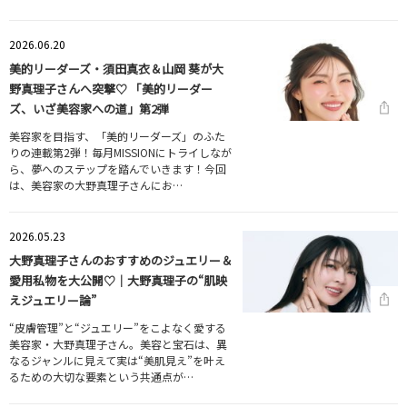
2026.06.20
美的リーダーズ・須田真衣＆山岡 葵が大
野真理子さんへ突撃♡ 「美的リーダー
ズ、いざ美容家への道」第2弾
美容家を目指す、「美的リーダーズ」のふた
りの連載第2弾！毎月MISSIONにトライしなが
ら、夢へのステップを踏んでいきます！今回
は、美容家の大野真理子さんにお…
2026.05.23
大野真理子さんのおすすめのジュエリー＆
愛用私物を大公開♡｜大野真理子の“肌映
えジュエリー論”
“皮膚管理”と“ジュエリー”をこよなく愛する
美容家・大野真理子さん。美容と宝石は、異
なるジャンルに見えて実は“美肌見え”を叶え
るための大切な要素という共通点が…