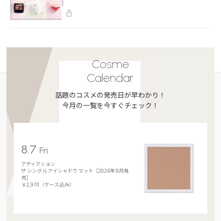
Cosme
Calendar
話題のコスメの発売日が早わかり！
今月の一覧を今すぐチェック！
8.7
Fri
アディクション
ザ シングル アイシャドウ マット［2026年 8月発
売］
￥2,970（ケース込み）