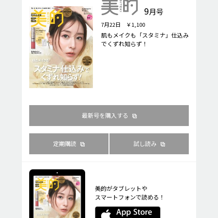
9
月号
7月22日 ￥1,100
肌もメイクも「スタミナ」仕込み
でくずれ知らず！
最新号を購入する
定期購読
試し読み
美的がタブレットや
スマートフォンで読める！