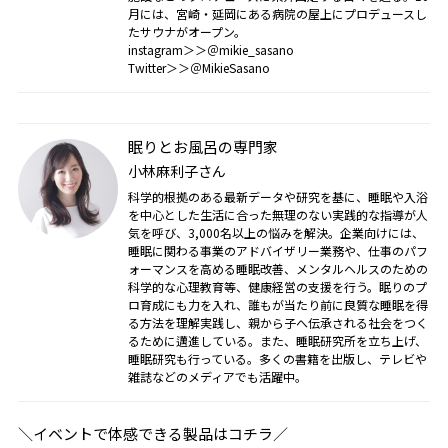
月には、宮崎・延岡にある病院の屋上にプロデュースし
たサウナがオープン。
instagram＞＞＠mikie_sasano
Twitter＞＞＠MikieSasano
眠りとお風呂の専門家
小林麻利子さん
科学的根拠のある最新データや研究を基に、睡眠や入浴
を中心とした生活に合った無理のない実践的な指導が人
気を呼び、3,000名以上の悩みを解決。企業向けには、
睡眠に関わる事業のアドバイザリー業務や、仕事のパフ
ォーマンスを高める睡眠改善、メンタルヘルスのための
科学的な心理教育等、健康経営の支援を行う。眠りのプ
ロ育成にも力を入れ、誰もが当たり前に良質な睡眠を得
る方法を理解実践し、親から子へ伝承される社会をつく
るために邁進している。また、睡眠研究所を立ち上げ、
睡眠研究も行っている。多くの書籍を出版し、テレビや
雑誌などのメディアでも活躍中。
＼イベントで体感できる製品はコチラ／