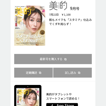
9
月号
7月22日 ￥1,100
肌もメイクも「スタミナ」仕込み
でくずれ知らず！
最新号を購入する
定期購読
試し読み
美的がタブレットや
スマートフォンで読める！