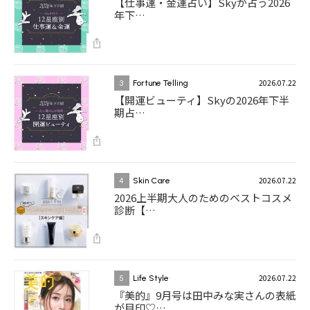
【仕事運・金運占い】Skyが占う2026
年下…
2026.07.22
3
Fortune Telling
【開運ビューティ】Skyの2026年下半
期占…
2026.07.22
4
Skin Care
2026上半期大人のためのベストコスメ
診断【…
2026.07.22
5
Life Style
『美的』9月号は田中みな実さんの表紙
が目印♡…