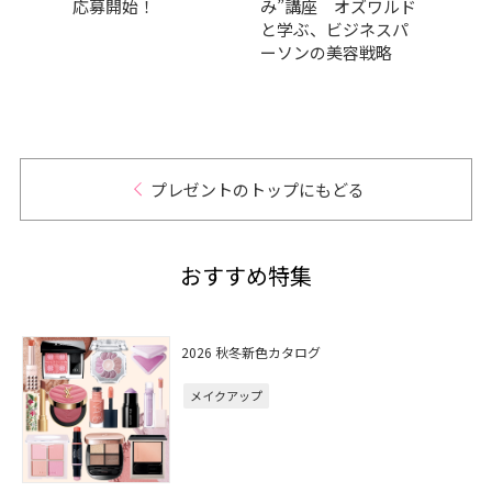
応募開始！
み”講座 オズワルド
で初
チケ
と学ぶ、ビジネスパ
子さ
ト
ーソンの美容戦略
プレゼントのトップにもどる
おすすめ特集
2026 秋冬新色カタログ
メイクアップ