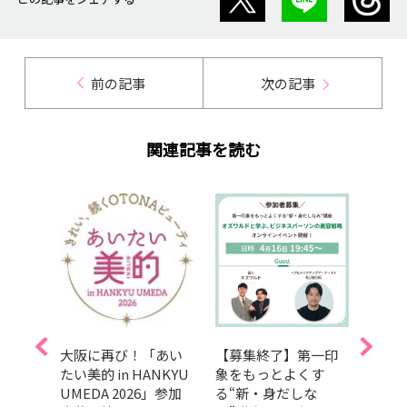
前の記事
次の記事
関連記事を読む
50
大阪に再び！「あい
【募集終了】第一印
【抽
】
たい美的 in HANKYU
象をもっとよくす
付き】
春号』
UMEDA 2026」参加
る“新・身だしな
ケア
イベ