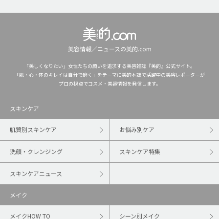
美容情報／ニュースの美的.com
「美しくなりたい」女性たちの願いを追求する美容雑誌『美的』公式サイト。
「肌・心・体のキレイは自分で磨く」をテーマに美的本誌で活躍中の美容レポーターが
プロの視点でコスメ・美容情報を発信します。
スキンケア
肌質別スキンケア
お悩み別ケア
洗顔・クレンジング
スキンケア特集
スキンケアニュース
メイク
メイクHOW TO
シーン別メイク