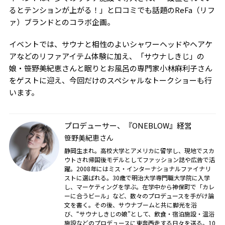
るとテンションが上がる！」と口コミでも話題のReFa（リフ
ァ）ブランドとのコラボ企画。
イベントでは、サウナと相性のよいシャワーヘッドやヘアケ
アなどのリファアイテム体験に加え、「サウナしきじ」の
娘・笹野美紀恵さんと眠りとお風呂の専門家小林麻利子さん
をゲストに迎え、今回だけのスペシャルなトークショーも行
います。
プロデューサー、『ONEBLOW』経営
笹野美紀恵さん
静岡生まれ。高校大学とアメリカに留学し、現地でスカ
ウトされ帰国後モデルとしてファッション誌や広告で活
躍。2008年にはミス・インターナショナルファイナリ
ストに選ばれる。30歳で明治大学専門職大学院に入学
し、マーケティングを学ぶ。在学中から神保町で「カレ
ーに合うビール」など、数々のプロデュースを手がけ論
文を書く。その後、サウナブームと共に脚光を浴
び、“サウナしきじの娘”として、飲食・宿泊施設・温浴
施設などのプロデュースに東奔西走する日々を送る。10