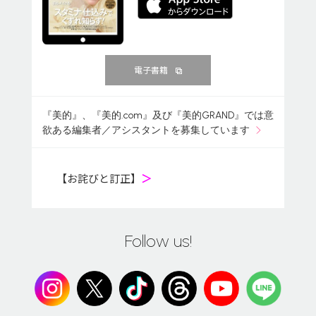
電子書籍
『美的』、『美的.com』及び『美的GRAND』では意
欲ある編集者／アシスタントを募集しています
【お詫びと訂正】
＞
Follow us!