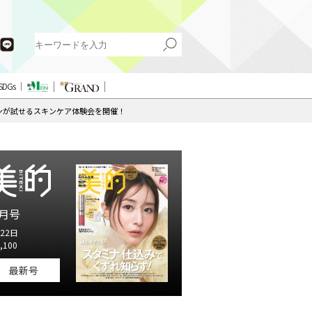
SDGs
ョンが試せるスキンケア体験会を開催！
月号
22日
,100
最新号