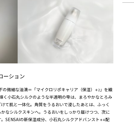
ローション
下の微細な油滴＝「マイクロリポキャリア（保湿）
」を織
＊2
輝く小石丸シルクのような半透明の雫は、まろやかなとろみ
どけて肌と一体化。角質をうるおいで浸したあとは、ふっく
らかなシルクスキンへ。うるおいをしっかり届けつつ、次に
。SENSAIの新保湿成分、小石丸シルクアドバンスト
配
＊4