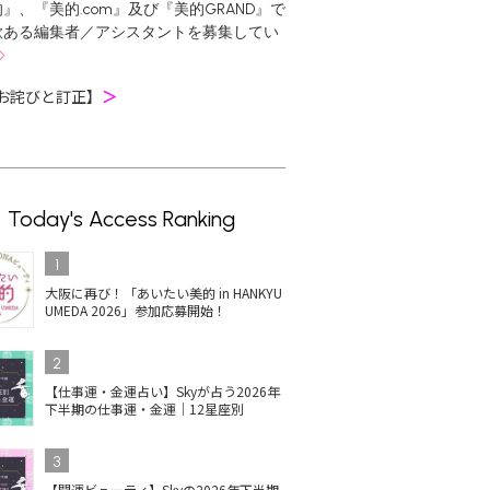
』、『美的.com』及び『美的GRAND』で
欲ある編集者／アシスタントを募集してい
お詫びと訂正】
＞
Today's Access Ranking
1
大阪に再び！「あいたい美的 in HANKYU
UMEDA 2026」参加応募開始！
2
【仕事運・金運占い】Skyが占う2026年
下半期の仕事運・金運｜12星座別
3
【開運ビューティ】Skyの2026年下半期