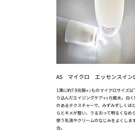
AS マイクロ エッセンスイン
1滴に約7.9兆個
ものマイクロサイズ以
＊1
り込んだエイジングケア
化粧水。白く
＊3
のあるテクスチャーで、みずみずしくほ
らとキメが整い、うるおって明るくなめ
使う乳液やクリームのなじみをよくします
合。