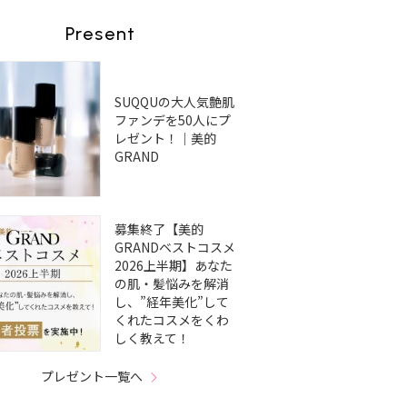
Present
SUQQUの大人気艶肌
ファンデを50人にプ
レゼント！｜美的
GRAND
募集終了【美的
GRANDベストコスメ
2026上半期】あなた
の肌・髪悩みを解消
し、”経年美化”して
くれたコスメをくわ
しく教えて！
プレゼント一覧へ