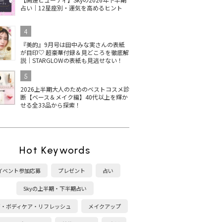
占い｜12星座別・運気を高めるヒント
4
『美的』9月号は田中みな実さんの表紙
が目印♡ 超豪華付録＆見どころを徹底解
説｜STARGLOWの表紙も見逃せない！
5
2026上半期大人のためのベストコスメ診
断【ベース＆メイク編】40代以上を輝か
せる全33品から探索！
Hot Keywords
イベント参加応募
プレゼント
占い
Skyの上半期・下半期占い
康・ボディケア・リフレッシュ
メイクアップ