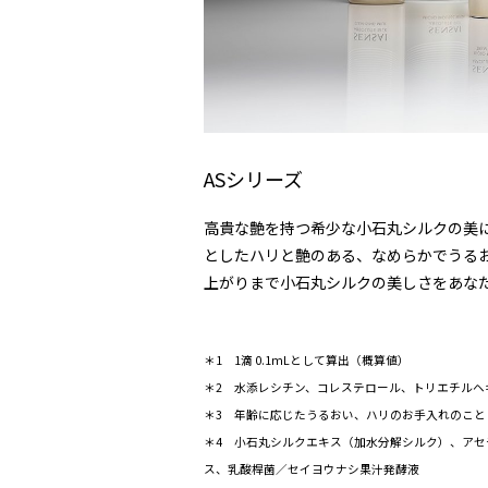
ASシリーズ
高貴な艶を持つ希少な小石丸シルクの美
としたハリと艶のある、なめらかでうる
上がりまで小石丸シルクの美しさをあな
＊1 1滴 0.1mLとして算出（概算値）
＊2 水添レシチン、コレステロール、トリエチルヘ
＊3 年齢に応じたうるおい、ハリのお手入れのこと
＊4 小石丸シルクエキス（加水分解シルク）、ア
ス、乳酸桿菌／セイヨウナシ果汁発酵液