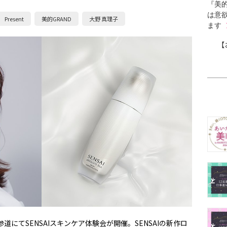
『美的
は意
Present
美的GRAND
大野 真理子
ます
【
参道にてSENSAIスキンケア体験会が開催。SENSAIの新作ロ