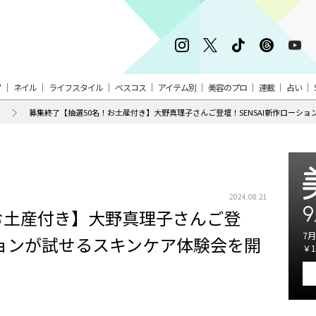
ア
ネイル
ライフスタイル
ベスコス
アイテム別
美容のプロ
連載
占い
募集終了【抽選50名！お土産付き】大野真理子さんご登壇！SENSAI新作ローシ
2024.08.21
9
お土産付き】大野真理子さんご登
7月
ーションが試せるスキンケア体験会を開
￥1