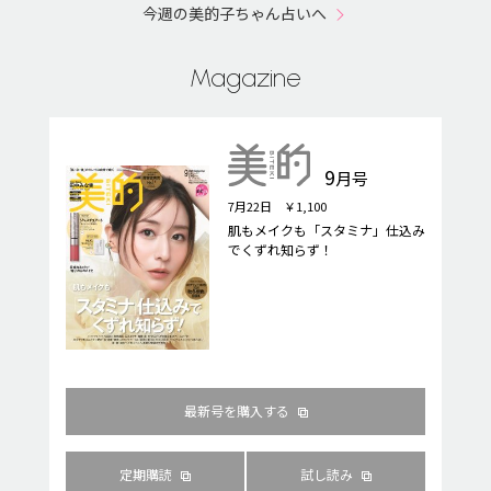
今週の美的子ちゃん占いへ
Magazine
9
月号
7月22日 ￥1,100
肌もメイクも「スタミナ」仕込み
でくずれ知らず！
最新号を購入する
定期購読
試し読み