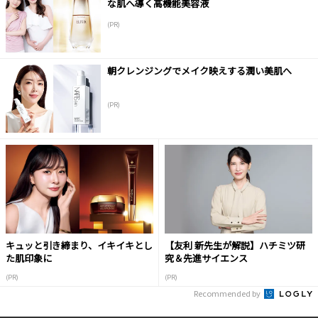
な肌へ導く高機能美容液
(PR)
朝クレンジングでメイク映えする潤い美肌へ
(PR)
キュッと引き締まり、イキイキとし
【友利 新先生が解説】ハチミツ研
た肌印象に
究＆先進サイエンス
(PR)
(PR)
Recommended by