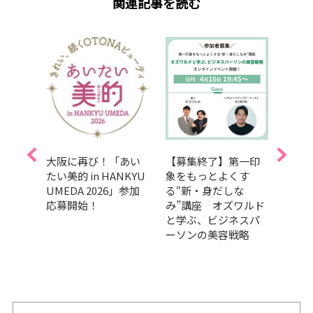
関連記事を読む
50
大阪に再び！「あい
【募集終了】第一印
【抽
】
たい美的 in HANKYU
象をもっとよくす
付き】
春号』
UMEDA 2026」参加
る“新・身だしな
ケア
イベ
応募開始！
み”講座 オズワルド
で初
チケ
と学ぶ、ビジネスパ
子さ
ト
ーソンの美容戦略