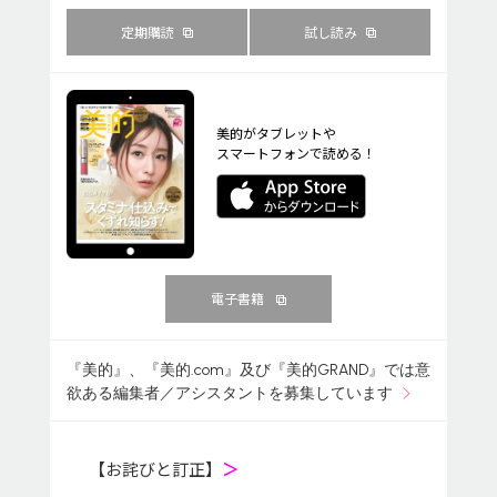
定期購読
試し読み
美的がタブレットや
スマートフォンで読める！
電子書籍
『美的』、『美的.com』及び『美的GRAND』では意
欲ある編集者／アシスタントを募集しています
【お詫びと訂正】
＞