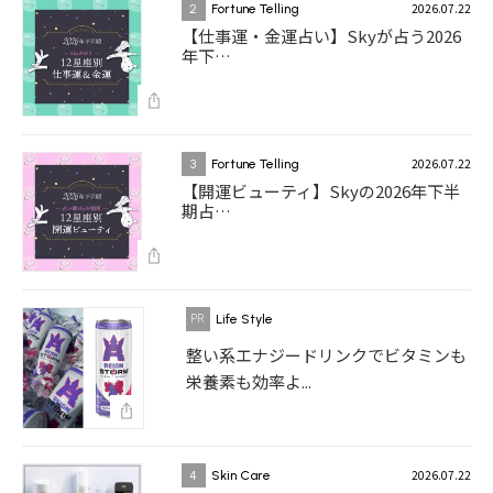
2026.07.22
2
Fortune Telling
【仕事運・金運占い】Skyが占う2026
年下…
2026.07.22
3
Fortune Telling
【開運ビューティ】Skyの2026年下半
期占…
Life Style
整い系エナジードリンクでビタミンも
栄養素も効率よ...
2026.07.22
4
Skin Care