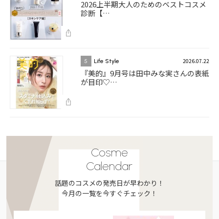
2026上半期大人のためのベストコスメ
診断【…
2026.07.22
5
Life Style
『美的』9月号は田中みな実さんの表紙
が目印♡…
Cosme
Calendar
話題のコスメの発売日が早わかり！
今月の一覧を今すぐチェック！