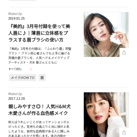
Make Up
2019.01.25
『美的』3月号付録を使って美
人眉に♪｜薄眉に立体感をプ
ラスする眉ブラシの使い方
『美的』3月号の付録は、「ふんわり眉」完璧
ブラシ！ ブラシ初心者さんでも上手に描ける
究極の眉ブラシを、人気ヘア＆メイクアップ
アーティスト・犬木 愛さんとともに…
すべて読む
メイクHOW TO
眉
Make Up
2017.12.26
親しみやすさ◎！ 人気H&M犬
木愛さんが作る血色感メイク
例えばうれしいことがあってテンションが上
がったとき。気持ちの高ぶりと共に頬が上気
したような、自然な血色感がある人に親しみ
のあるあったかさを感じます。体の内側か…