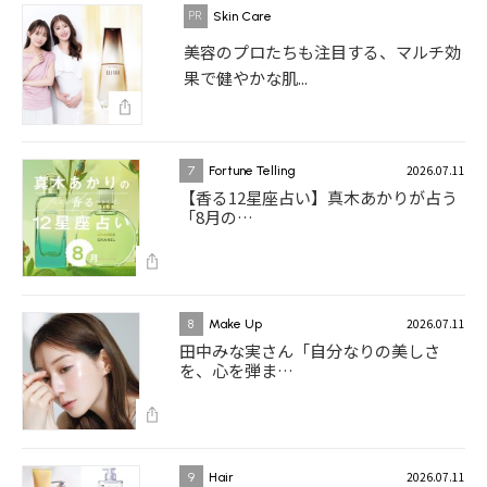
Skin Care
美容のプロたちも注目する、マルチ効
果で健やかな肌...
2026.07.11
7
Fortune Telling
【香る12星座占い】真木あかりが占う
「8月の…
2026.07.11
8
Make Up
田中みな実さん「自分なりの美しさ
を、心を弾ま…
2026.07.11
9
Hair