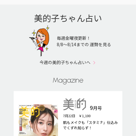
美的子ちゃん占い
毎週金曜夜更新！
8/8〜8/14までの 運勢を見る
今週の美的子ちゃん占いへ
Magazine
9
月号
7月22日 ￥1,100
肌もメイクも「スタミナ」仕込み
でくずれ知らず！