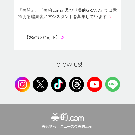
『美的』、『美的.com』及び『美的GRAND』では意
欲ある編集者／アシスタントを募集しています
【お詫びと訂正】
＞
Follow us!
美容情報／ニュースの美的.com