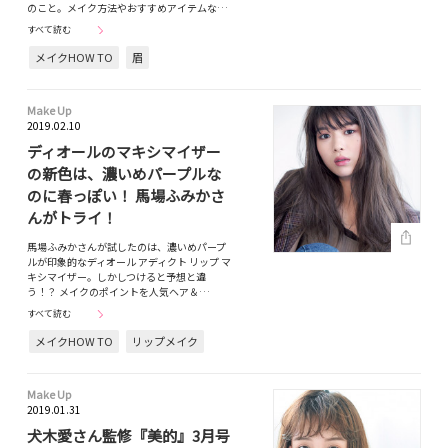
のこと。メイク方法やおすすめアイテムな…
すべて読む
メイクHOW TO
眉
Make Up
2019.02.10
ディオールのマキシマイザー
の新色は、濃いめパープルな
のに春っぽい！ 馬場ふみかさ
んがトライ！
馬場ふみかさんが試したのは、濃いめパープ
ルが印象的なディオール アディクト リップ マ
キシマイザー。しかしつけると予想と違
う！？ メイクのポイントを人気ヘア＆…
すべて読む
メイクHOW TO
リップメイク
Make Up
2019.01.31
犬木愛さん監修『美的』3月号