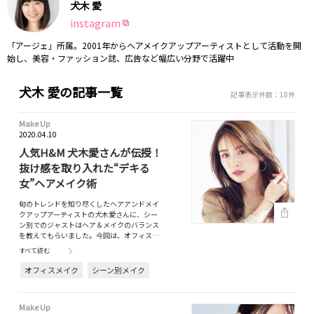
犬木 愛
instagram
「アージェ」所属。2001年からヘアメイクアップアーティストとして活動を開
始し、美容・ファッション誌、広告など幅広い分野で活躍中
犬木 愛の記事一覧
記事表示件数：18件
Make Up
2020.04.10
人気H&M 犬木愛さんが伝授！
抜け感を取り入れた“デキる
女”ヘアメイク術
旬のトレンドを知り尽くしたヘアアンドメイ
クアップアーティストの犬木愛さんに、シー
ン別でのジャストはヘア＆メイクのバランス
を教えてもらいました。今回は、オフィス…
すべて読む
オフィスメイク
シーン別メイク
Make Up