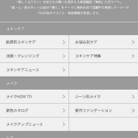
「美しくなりたい」女性たちの願いを追求する美容雑誌『美的』公式サイト。
「肌・心・体のキレイは自分で磨く」をテーマに美的本誌で活躍中の美容レポーターが
プロの視点でコスメ・美容情報を発信します。
スキンケア
肌質別スキンケア
お悩み別ケア
洗顔・クレンジング
スキンケア特集
スキンケアニュース
メイク
メイクHOW TO
シーン別メイク
新色カタログ
新作ファンデーション
メイクアップニュース
ヘア