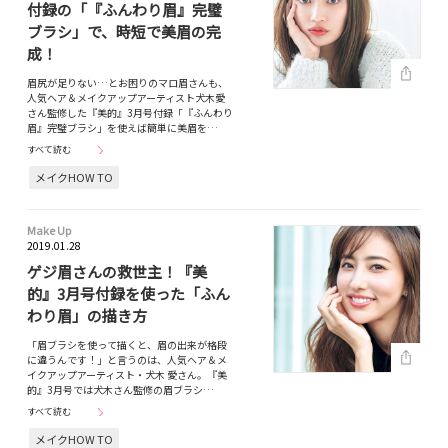
付録の「『ふんわり眉』完璧
ブラシ」で、時短で美眉の完
成！
眉尻が足りない…とお困りのマロ眉さんも、
人気ヘア＆メイクアップアーティスト犬木愛
さん監修した『美的』3月号付録「『ふんわり
眉』完璧ブラシ」を使えば簡単に美眉を…
すべて読む
メイクHOW TO
Make Up
2019.01.28
ゲジ眉さんの救世主！『美
的』3月号付録を使った「ふん
わり眉」の描き方
「眉ブラシを使って描くと、眉の出来が格段
に違うんです！」と言うのは、人気ヘア＆メ
イクアップアーティスト・犬木 愛さん。『美
的』3月号では犬木さん監修の眉ブラシ…
すべて読む
メイクHOW TO