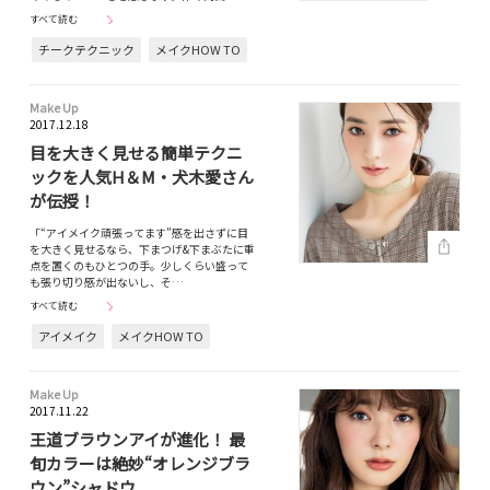
すべて読む
チークテクニック
メイクHOW TO
Make Up
2017.12.18
目を大きく見せる簡単テクニ
ックを人気H＆M・犬木愛さん
が伝授！
「“アイメイク頑張ってます”感を出さずに目
を大きく見せるなら、下まつげ&下まぶたに重
点を置くのもひとつの手。少しくらい盛って
も張り切り感が出ないし、そ…
すべて読む
アイメイク
メイクHOW TO
Make Up
2017.11.22
王道ブラウンアイが進化！ 最
旬カラーは絶妙“オレンジブラ
ウン”シャドウ