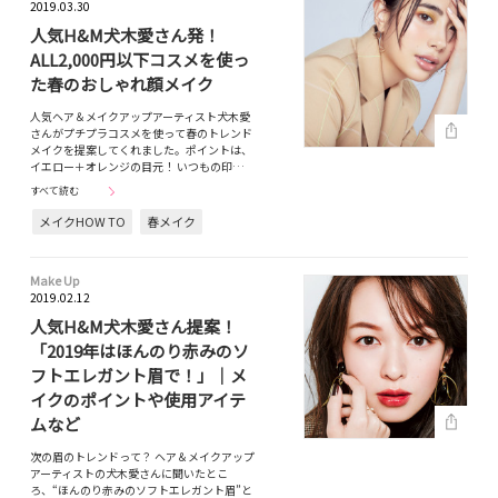
2019.03.30
人気H&M犬木愛さん発！
ALL2,000円以下コスメを使っ
た春のおしゃれ顔メイク
人気ヘア＆メイクアップアーティスト犬木愛
さんがプチプラコスメを使って春のトレンド
メイクを提案してくれました。ポイントは、
イエロー＋オレンジの目元！ いつもの印…
すべて読む
メイクHOW TO
春メイク
Make Up
2019.02.12
人気H&M犬木愛さん提案！
「2019年はほんのり赤みのソ
フトエレガント眉で！」｜メ
イクのポイントや使用アイテ
ムなど
次の眉のトレンドって？ ヘア＆メイクアップ
アーティストの犬木愛さんに聞いたとこ
ろ、“ほんのり赤みのソフトエレガント眉”と