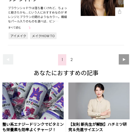
ブラウンシャドウは落ち着くけれど、ちょっ
と飽きたかも...という人におすすめなのが オ
レンジとブラウンの間のようなカラー。繊細
なパール入りのものを選べば、ビン…
すべて読む
アイメイク
メイクHOW TO
1
2
あなたにおすすめの記事
整い系エナジードリンクでビタミン
【友利 新先生が解説】ハチミツ研
も栄養素も効率よくチャージ！
究＆先進サイエンス