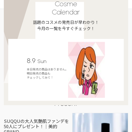
Cosme
Calendar
話題のコスメの発売日が早わかり！
今月の一覧を今すぐチェック！
8.9
Sun
本日発売の商品はありません。
明日発売の商品も
チェックしてみて！
Present
SUQQUの大人気艶肌ファンデを
50人にプレゼント！｜美的
GRAND