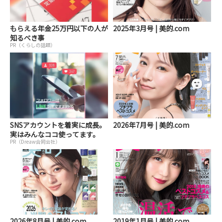
もらえる年金25万円以下の人が
2025年3月号 | 美的.com
知るべき事
PR（くらしの話題）
SNSアカウントを着実に成長。
2026年7月号 | 美的.com
実はみんなココ使ってます。
PR（Dreaw合同会社）
2026年8月号 | 美的.com
2019年1月号 | 美的.com