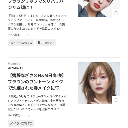
ブラウンリップでメリハリハ
ンサム顔に！
『美的』5月号ではミューズ×人気ヘア＆メイ
クアップアーティストが大集結。多幸感たっ
ぷりな表情と、知的でハンサムな佇い…今提
案したいふたつのムードを注目コスメと…
すべて読む
メイクHOW TO
長井 かおり
Make Up
2026.04.12
【齊藤なぎさ×H&M日高 咲】
ブラウンのワントーンメイク
で洗練された春メイクに♡
『美的』5月号ではミューズ×人気ヘア＆メイ
クアップアーティストが大集結。多幸感たっ
ぷりな表情と、知的でハンサムな佇い…今提
案したいふたつのムードを注目コスメと…
すべて読む
メイクHOW TO