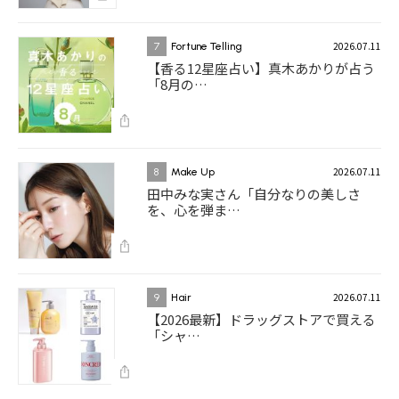
2026.07.11
7
Fortune Telling
【香る12星座占い】真木あかりが占う
「8月の…
2026.07.11
8
Make Up
田中みな実さん「自分なりの美しさ
を、心を弾ま…
2026.07.11
9
Hair
【2026最新】ドラッグストアで買える
「シャ…