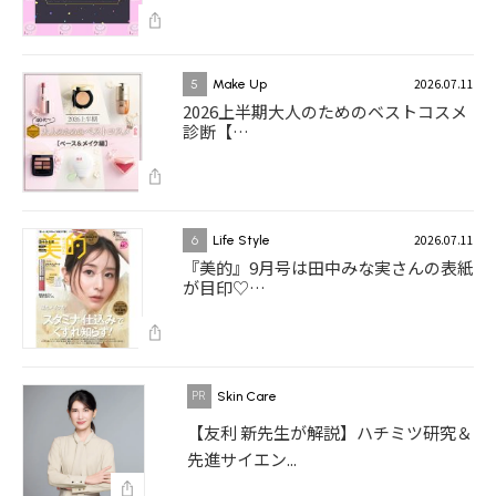
2026.07.11
5
Make Up
2026上半期大人のためのベストコスメ
診断【…
2026.07.11
6
Life Style
『美的』9月号は田中みな実さんの表紙
が目印♡…
Skin Care
【友利 新先生が解説】ハチミツ研究＆
先進サイエン...