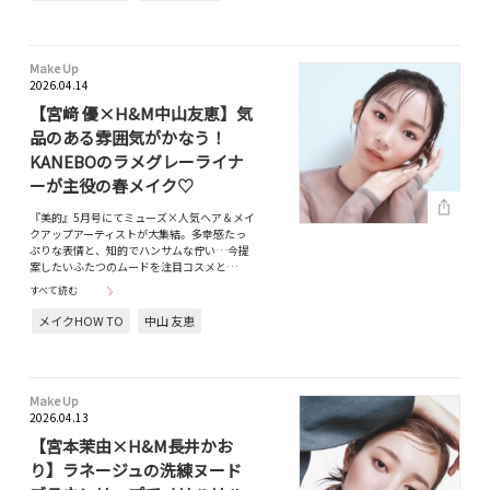
Make Up
2026.04.14
【宮﨑 優×H&M中山友恵】気
品のある雰囲気がかなう！
KANEBOのラメグレーライナ
ーが主役の春メイク♡
『美的』5月号にてミューズ×人気ヘア＆メイ
クアップアーティストが大集結。多幸感たっ
ぷりな表情と、知的でハンサムな佇い…今提
案したいふたつのムードを注目コスメと…
すべて読む
メイクHOW TO
中山 友恵
Make Up
2026.04.13
【宮本茉由×H&M長井かお
り】ラネージュの洗練ヌード