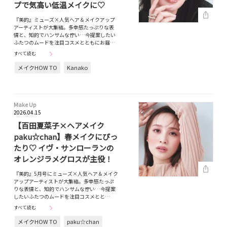
プで気高い低温メイクに♡
『美的』ミューズ×人気ヘア＆メイクアップ
アーティストが大集結。多幸感たっぷりな表
情と、知的でハンサムな佇い…今提案したい
ふたつのムードを注目コスメとともにお届…
すべて読む
メイクHOW TO
Kanako
Make Up
2026.04.15
【百田夏菜子×ヘアメイク
paku☆chan】春メイクにぴっ
たり♡ イヴ・サンローランの
オレンジラメグロスが主役！
『美的』5月号にミューズ×人気ヘア＆メイク
アップアーティストが大集結。多幸感たっぷ
りな表情と、知的でハンサムな佇い…今提案
したいふたつのムードを注目コスメとと…
すべて読む
メイクHOW TO
paku☆chan