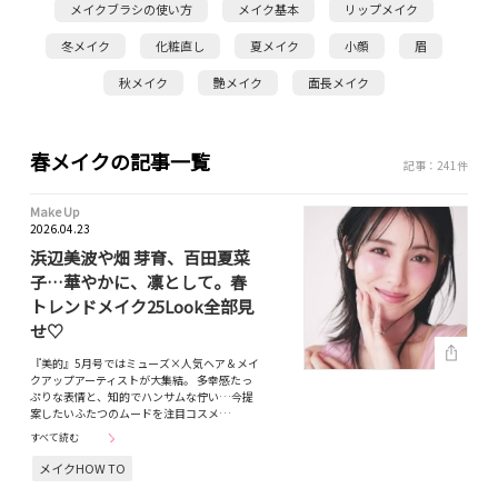
メイクブラシの使い方
メイク基本
リップメイク
冬メイク
化粧直し
夏メイク
小顔
眉
秋メイク
艶メイク
面長メイク
春メイクの記事一覧
記事：241件
Make Up
2026.04.23
浜辺美波や畑 芽育、百田夏菜
子…華やかに、凛として。春
トレンドメイク25Look全部見
せ♡
『美的』5月号ではミューズ×人気ヘア＆メイ
クアップアーティストが大集結。 多幸感たっ
ぷりな表情と、知的でハンサムな佇い…今提
案したいふたつのムードを注目コスメ…
すべて読む
メイクHOW TO