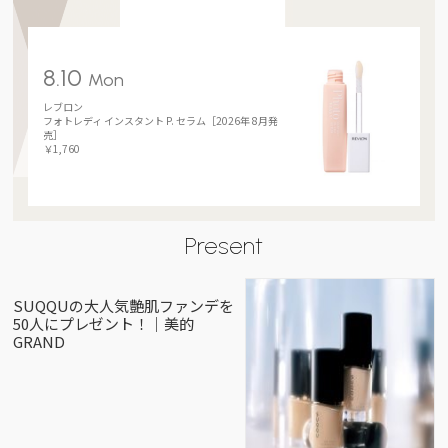
8.10
Mon
レブロン
フォトレディ インスタント P. セラム［2026年 8月発
売］
￥1,760
Present
SUQQUの大人気艶肌ファンデを
50人にプレゼント！｜美的
GRAND