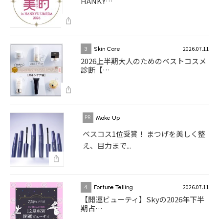
HANKY…
2026.07.11
3
Skin Care
2026上半期大人のためのベストコスメ
診断【…
Make Up
ベスコス1位受賞！ まつげを美しく整
え、目力まで...
2026.07.11
4
Fortune Telling
【開運ビューティ】Skyの2026年下半
期占…