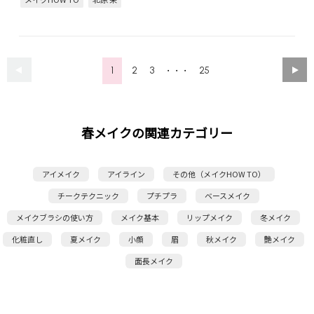
1
2
3
25
・・・
春メイクの関連カテゴリー
アイメイク
アイライン
その他（メイクHOW TO）
チークテクニック
プチプラ
ベースメイク
メイクブラシの使い方
メイク基本
リップメイク
冬メイク
化粧直し
夏メイク
小顔
眉
秋メイク
艶メイク
面長メイク