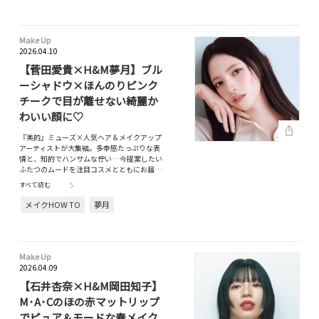
Make Up
2026.04.10
【菅田愛貴×H&M夢月】ブル
ーシャドウ×ほんのりピンク
チークで目が離せない綺麗か
わいい顔に♡
『美的』ミューズ×人気ヘア＆メイクアップ
アーティストが大集結。多幸感たっぷりな表
情と、知的でハンサムな佇い…今提案したい
ふたつのムードを注目コスメとともにお届…
すべて読む
メイクHOW TO
夢月
Make Up
2026.04.09
【石井杏奈×H&M岡田知子】
M･A･Cのほの赤マットリップ
でピュア＆モードな春メイク