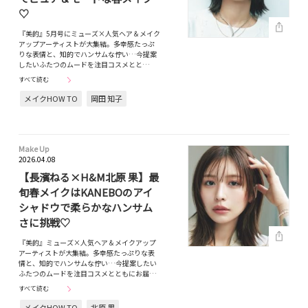
♡
『美的』5月号にミューズ×人気ヘア＆メイク
アップアーティストが大集結。多幸感たっぷ
りな表情と、知的でハンサムな佇い…今提案
したいふたつのムードを注目コスメとと…
すべて読む
メイクHOW TO
岡田 知子
Make Up
2026.04.08
【長濱ねる×H&M北原 果】最
旬春メイクはKANEBOのアイ
シャドウで柔らかなハンサム
さに挑戦♡
『美的』ミューズ×人気ヘア＆メイクアップ
アーティストが大集結。多幸感たっぷりな表
情と、知的でハンサムな佇い…今提案したい
ふたつのムードを注目コスメとともにお届…
すべて読む
メイクHOW TO
北原 果