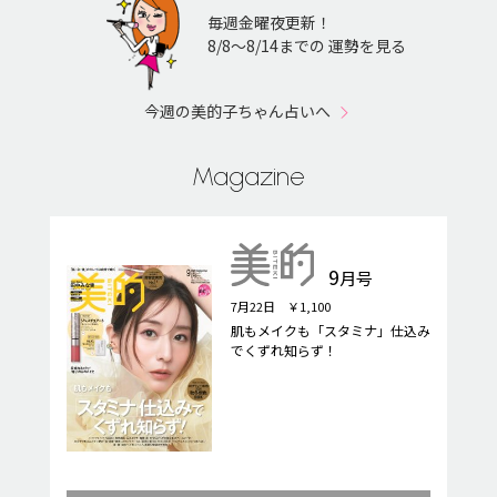
毎週金曜夜更新！
8/8〜8/14までの 運勢を見る
今週の美的子ちゃん占いへ
Magazine
9
月号
7月22日 ￥1,100
肌もメイクも「スタミナ」仕込み
でくずれ知らず！