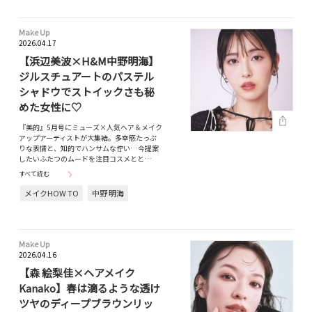
Make Up
2026.04.17
【浜辺美波×H&M中野明海】
ジルスチュアートのパステル
シャドウでストイックさも秘
めた女性に♡
『美的』5月号にミューズ×人気ヘア＆メイク
アップアーティストが大集結。多幸感たっぷ
りな表情と、知的でハンサムな佇い…今提案
したいふたつのムードを注目コスメとと…
すべて読む
メイクHOW TO
中野 明海
Make Up
2026.04.16
【森 絵梨佳×ヘアメイク
Kanako】春は滴るような透け
ツヤのディープブラウンリッ