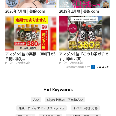
2026年7月号 | 美的.com
2019年1月号 | 美的.com
アマゾン1位の実績！380円で5
アマゾン1位「このお茶ガチで
日間お試し。
す」噂のお茶
PR（ハーブ健康本舗）
PR（ハーブ健康本舗）
Recommended by
Hot Keywords
占い
Skyの上半期・下半期占い
健康・ボディケア・リフレッシュ
イベント参加応募