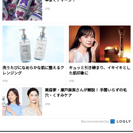
(PR)
洗うたびになめらかな肌に整えるク
キュッと引き締まり、イキイキとし
レンジング
た肌印象に
(PR)
(PR)
美容家・瀬戸麻実さんが解説！ 手間いらずの毛
穴・くすみケア
(PR)
Recommended by