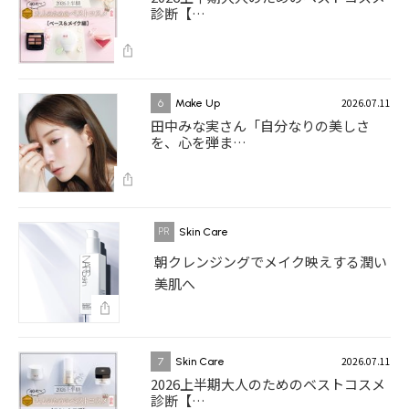
診断【…
2026.07.11
6
Make Up
田中みな実さん「自分なりの美しさ
を、心を弾ま…
Skin Care
朝クレンジングでメイク映えする潤い
美肌へ
2026.07.11
7
Skin Care
2026上半期大人のためのベストコスメ
診断【…