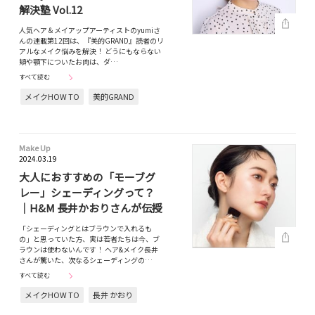
解決塾 Vol.12
人気ヘア＆メイアップアーティストのyumiさ
んの連載第12回は、『美的GRAND』読者のリ
アルなメイク悩みを解決！ どうにもならない
頬や顎下についたお肉は、ダ…
すべて読む
メイクHOW TO
美的GRAND
Make Up
2024.03.19
大人におすすめの「モーブグ
レー」シェーディングって？
｜H&M 長井かおりさんが伝授
「シェーディングとはブラウンで入れるも
の」と思っていた方、実は若者たちは今、ブ
ラウンは使わないんです！ ヘア&メイク長井
さんが驚いた、次なるシェーディングの…
すべて読む
メイクHOW TO
長井 かおり