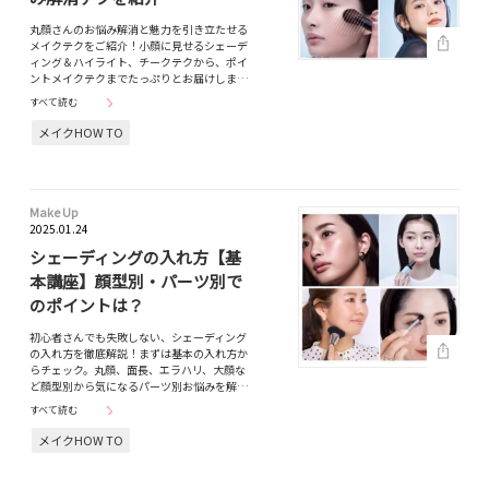
丸顔さんのお悩み解消と魅力を引き立たせる
メイクテクをご紹介！小顔に見せるシェーデ
ィング＆ハイライト、チークテクから、ポイ
ントメイクテクまでたっぷりとお届けしま…
すべて読む
メイクHOW TO
Make Up
2025.01.24
シェーディングの入れ方【基
本講座】顔型別・パーツ別で
のポイントは？
初心者さんでも失敗しない、シェーディング
の入れ方を徹底解説！まずは基本の入れ方か
らチェック。丸顔、面長、エラハリ、大顔な
ど顔型別から気になるパーツ別お悩みを解…
すべて読む
メイクHOW TO