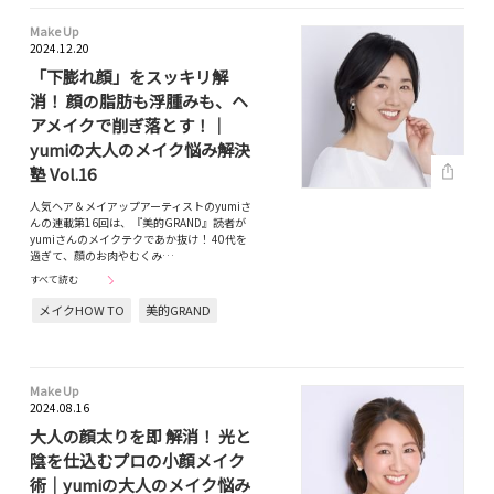
Make Up
2024.12.20
「下膨れ顔」をスッキリ解
消！ 顔の脂肪も浮腫みも、ヘ
アメイクで削ぎ落とす！｜
yumiの大人のメイク悩み解決
塾 Vol.16
人気ヘア＆メイアップアーティストのyumiさ
んの連載第16回は、『美的GRAND』読者が
yumiさんのメイクテクであか抜け！ 40代を
過ぎて、顔のお肉やむくみ…
すべて読む
メイクHOW TO
美的GRAND
Make Up
2024.08.16
大人の顔太りを即 解消！ 光と
陰を仕込むプロの小顔メイク
術｜yumiの大人のメイク悩み