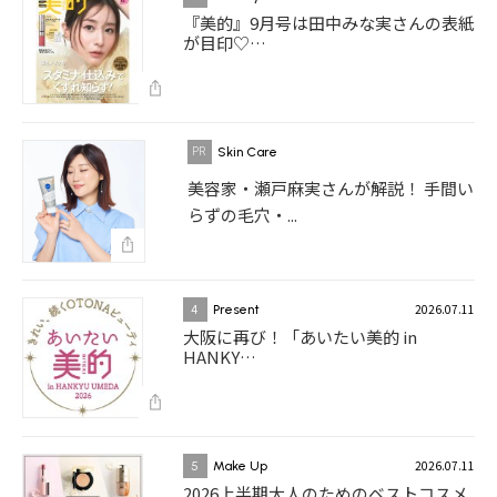
『美的』9月号は田中みな実さんの表紙
が目印♡…
Skin Care
美容家・瀬戸麻実さんが解説！ 手間い
らずの毛穴・...
2026.07.11
4
Present
大阪に再び！「あいたい美的 in
HANKY…
2026.07.11
5
Make Up
2026上半期大人のためのベストコスメ