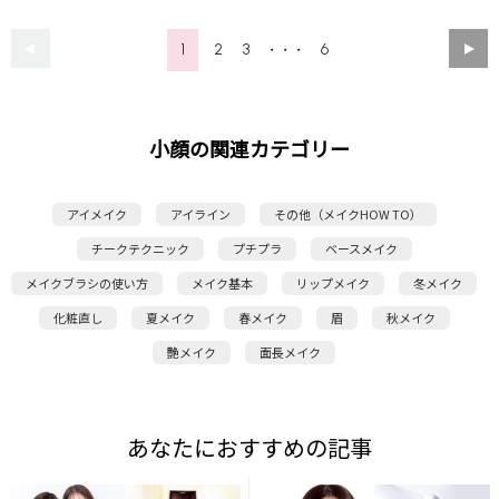
1
2
3
6
・・・
小顔の関連カテゴリー
アイメイク
アイライン
その他（メイクHOW TO）
チークテクニック
プチプラ
ベースメイク
メイクブラシの使い方
メイク基本
リップメイク
冬メイク
化粧直し
夏メイク
春メイク
眉
秋メイク
艶メイク
面長メイク
あなたにおすすめの記事