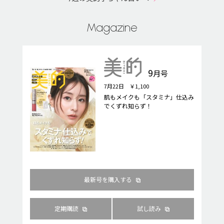
Magazine
9
月号
7月22日 ￥1,100
肌もメイクも「スタミナ」仕込み
でくずれ知らず！
最新号を購入する
定期購読
試し読み