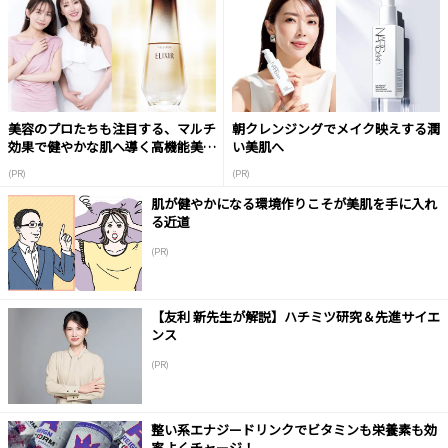
美容のプロたちも注目する、マルチ
朝クレンジングでメイク映えする潤
効果で健やかな肌へ導く高機能美容
い美肌へ
液
(PR)
(PR)
肌が健やかになる環境作りこそが美肌を手に入れ
る近道
(PR)
【友利 新先生が解説】ハチミツ研究＆先進サイエ
ンス
(PR)
整い系エナジードリンクでビタミンも栄養素も効
率よくチャージ！