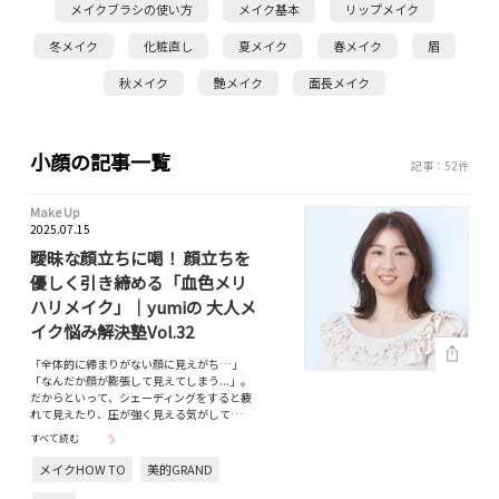
メイクブラシの使い方
メイク基本
リップメイク
冬メイク
化粧直し
夏メイク
春メイク
眉
秋メイク
艶メイク
面長メイク
小顔の記事一覧
記事：52件
Make Up
2025.07.15
曖昧な顔立ちに喝！ 顔立ちを
優しく引き締める「血色メリ
ハリメイク」｜yumiの 大人メ
イク悩み解決塾Vol.32
「全体的に締まりがない顔に見えがち…」
「なんだか顔が膨張して見えてしまう...」。
だからといって、シェーディングをすると疲
れて見えたり、圧が強く見える気がして…
すべて読む
メイクHOW TO
美的GRAND