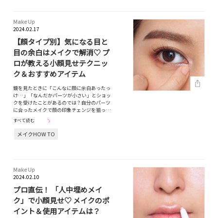
Make Up
2024.02.17
【顔タイプ別】気になる目と
目の余白はメイクで解消♡ プ
ロが教える小顔見せテクニッ
ク＆おすすめアイテム
鏡を見たときに「こんなに顔に余白あったっ
け…」「なんだかパーツが小さい」とショッ
クを受けたことがあるのでは？自分のパーツ
に合ったメイクで顔の印象チェンジを狙っ…
すべて読む
メイクHOW TO
Make Up
2024.02.10
プロ直伝！ 「人中埋めメイ
ク」で小顔見せ♡ メイクのポ
イント＆使用アイテムは？