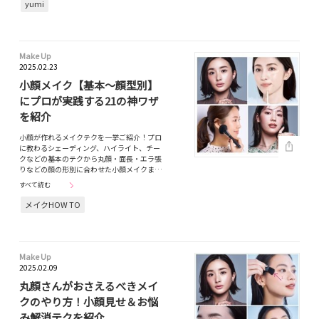
yumi
Make Up
2025.02.23
小顔メイク【基本〜顔型別】
にプロが実践する21の神ワザ
を紹介
小顔が作れるメイクテクを一挙ご紹介！プロ
に教わるシェーディング、ハイライト、チー
クなどの基本のテクから丸顔・面長・エラ張
りなどの顔の形別に合わせた小顔メイクま…
すべて読む
メイクHOW TO
Make Up
2025.02.09
丸顔さんがおさえるべきメイ
クのやり方！小顔見せ＆お悩
み解消テクを紹介