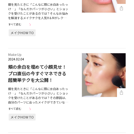
鏡を見たときに「こんなに顔に余白あったっ
け…」「なんだかパーツが小さい」とショッ
クを受けたことがあるのでは？そんなお悩み
を解消するメイクテクを人気H＆Mがレク…
すべて読む
メイクHOW TO
Make Up
2024.02.04
頬の余白を埋めて小顔見せ！
プロ直伝の今すぐマネできる
超簡単テクを大公開！
鏡を見たときに「こんなに顔に余白あったっ
け…」「なんだかパーツが小さい」とショッ
クを受けたことがあるのでは？その原因は、
自分のパーツに合ったメイクができていな…
すべて読む
メイクHOW TO