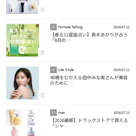
2026.07.11
8
Fortune Telling
【香る12星座占い】真木あかりが占う
「8月の…
2026.07.11
9
Life Style
40歳をむかえる田中みな実さんが美容
のために…
2026.07.11
10
Hair
【2026最新】ドラッグストアで買える
「シャ…