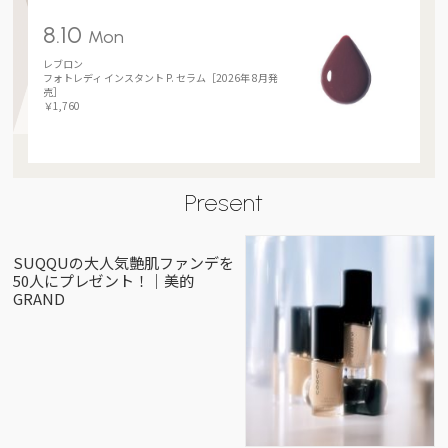
8.10
Mon
レブロン
フォトレディ インスタント P. セラム［2026年 8月発
売］
￥1,760
Present
SUQQUの大人気艶肌ファンデを
50人にプレゼント！｜美的
GRAND