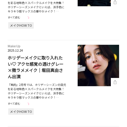
を彩る地味色×スパークルメイクを大特集！
ホリデーシーズンメイクといえば、派手色に
キラキラ感マックスの華やかメイク！…
すべて読む
メイクHOW TO
Make Up
2025.12.24
ホリデーメイクに取り入れた
い♡ アクセ感覚の透けグレー
×微ラメメイク｜堀田真由さ
ん出演
『美的』2月号では、ホリデーシーズンの目元
を彩る地味色×スパークルメイクを大特集！
ホリデーシーズンメイクといえば、派手色に
キラキラ感マックスの華やかメイク！…
すべて読む
メイクHOW TO