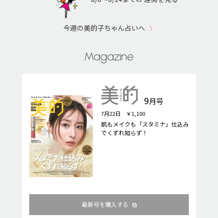
今週の美的子ちゃん占いへ
Magazine
9
月号
7月22日 ￥1,100
肌もメイクも「スタミナ」仕込み
でくずれ知らず！
最新号を購入する