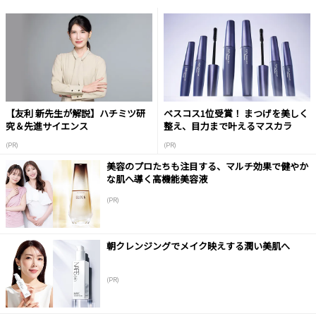
【友利 新先生が解説】ハチミツ研
ベスコス1位受賞！ まつげを美しく
究＆先進サイエンス
整え、目力まで叶えるマスカラ
(PR)
(PR)
美容のプロたちも注目する、マルチ効果で健やか
な肌へ導く高機能美容液
(PR)
朝クレンジングでメイク映えする潤い美肌へ
(PR)