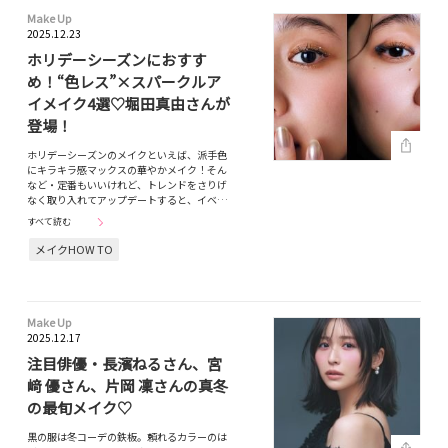
Make Up
2025.12.23
ホリデーシーズンにおすす
め！“色レス”×スパークルア
イメイク4選♡堀田真由さんが
登場！
ホリデーシーズンのメイクといえば、派手色
にキラキラ感マックスの華やかメイク！そん
など・定番もいいけれど、トレンドをさりげ
なく取り入れてアップデートすると、イベ…
すべて読む
メイクHOW TO
Make Up
2025.12.17
注目俳優・長濱ねるさん、宮
﨑 優さん、片岡 凜さんの真冬
の最旬メイク♡
黒の服は冬コーデの鉄板。頼れるカラーのは