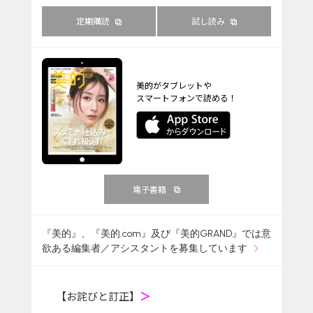
定期購読
試し読み
美的がタブレットや
スマートフォンで読める！
電子書籍
『美的』、『美的.com』及び『美的GRAND』では意
欲ある編集者／アシスタントを募集しています
【お詫びと訂正】
＞