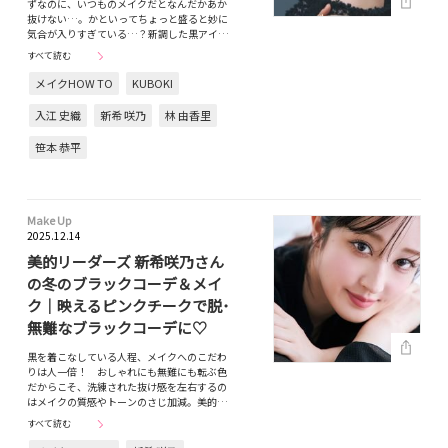
ずなのに、いつものメイクだとなんだかあか
抜けない…。かといってちょっと盛ると妙に
気合が入りすぎている…？新調した黒アイ…
すべて読む
メイクHOW TO
KUBOKI
入江 史織
新希 咲乃
林 由香里
笹本 恭平
Make Up
2025.12.14
美的リーダーズ 新希咲乃さん
の冬のブラックコーデ＆メイ
ク｜映えるピンクチークで脱･
無難なブラックコーデに♡
黒を着こなしている人程、メイクへのこだわ
りは人一倍！ おしゃれにも無難にも転ぶ色
だからこそ、洗練された抜け感を左右するの
はメイクの質感やトーンのさじ加減。美的…
すべて読む