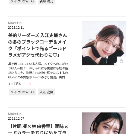
メイクHOW TO
新希 咲乃
Make Up
2025.12.11
美的リーダーズ 入江史織さん
の冬のブラックコーデ＆メイ
ク「ポイントで光るゴールド
ラメがアクセ代わりに♡」
黒を着こなしている人程、メイクへのこだわ
りは人一倍！ おしゃれにも無難にも転ぶ色
だからこそ、洗練された抜け感を左右するの
はメイクの質感やトーンのさじ加減。美的…
すべて読む
メイクHOW TO
入江 史織
Make Up
2025.12.07
【片岡 凜×林 由香里】曖昧ヌ
ードカラーをちりばめたブラ