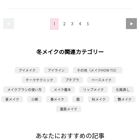
1
2
3
4
5
冬メイクの関連カテゴリー
アイメイク
アイライン
その他（メイクHOW TO）
チークテクニック
プチプラ
ベースメイク
メイクブラシの使い方
メイク基本
リップメイク
化粧直し
夏メイク
小顔
春メイク
眉
秋メイク
艶メイク
面長メイク
あなたにおすすめの記事