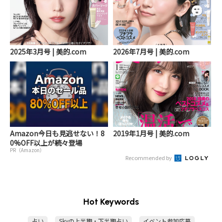
2025年3月号 | 美的.com
2026年7月号 | 美的.com
Amazon今日も見逃せない！8
2019年1月号 | 美的.com
0%OFF以上が続々登場
PR（Amazon）
Recommended by
Hot Keywords
占い
Skyの上半期・下半期占い
イベント参加応募