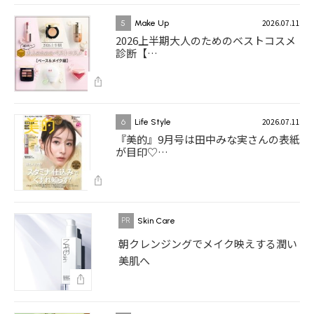
2026.07.11
5
Make Up
2026上半期大人のためのベストコスメ
診断【…
2026.07.11
6
Life Style
『美的』9月号は田中みな実さんの表紙
が目印♡…
Skin Care
朝クレンジングでメイク映えする潤い
美肌へ