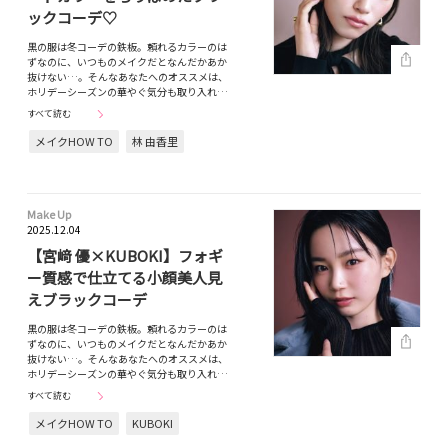
ックコーデ♡
黒の服は冬コーデの鉄板。頼れるカラーのは
ずなのに、いつものメイクだとなんだかあか
抜けない…。そんなあなたへのオススメは、
ホリデーシーズンの華やぐ気分も取り入れ…
すべて読む
メイクHOW TO
林 由香里
Make Up
2025.12.04
【宮﨑 優×KUBOKI】フォギ
ー質感で仕立てる小顔美人見
えブラックコーデ
黒の服は冬コーデの鉄板。頼れるカラーのは
ずなのに、いつものメイクだとなんだかあか
抜けない…。そんなあなたへのオススメは、
ホリデーシーズンの華やぐ気分も取り入れ…
すべて読む
メイクHOW TO
KUBOKI