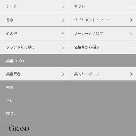
チーク
キット
香水
サプリメント・フード
その他
メーカー別に探す
ブランド別に探す
価格帯から探す
美容のプロ
美容賢者
美的リーダーズ
連載
占い
SDGs