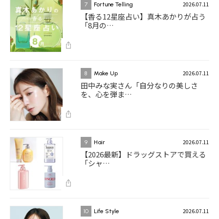
2026.07.11
7
Fortune Telling
【香る12星座占い】真木あかりが占う
「8月の…
2026.07.11
8
Make Up
田中みな実さん「自分なりの美しさ
を、心を弾ま…
2026.07.11
9
Hair
【2026最新】ドラッグストアで買える
「シャ…
2026.07.11
10
Life Style