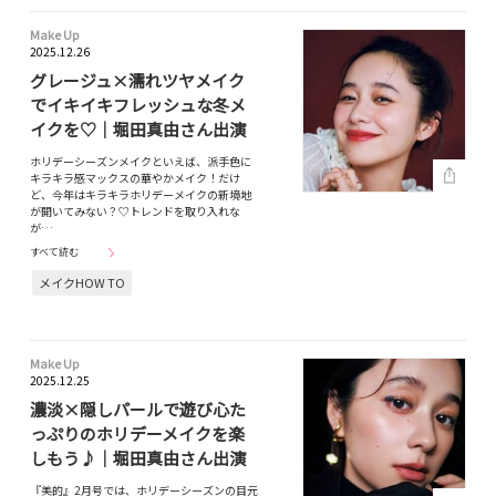
Make Up
2025.12.26
グレージュ×濡れツヤメイク
でイキイキフレッシュな冬メ
イクを♡｜堀田真由さん出演
ホリデーシーズンメイクといえば、派手色に
キラキラ感マックスの華やかメイク！だけ
ど、今年はキラキラホリデーメイクの新境地
が開いてみない？♡トレンドを取り入れな
が…
すべて読む
メイクHOW TO
Make Up
2025.12.25
濃淡×隠しパールで遊び心た
っぷりのホリデーメイクを楽
しもう♪｜堀田真由さん出演
『美的』2月号では、ホリデーシーズンの目元