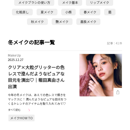
メイクブラシの使い方
メイク基本
リップメイク
化粧直し
夏メイク
小顔
春メイク
眉
秋メイク
艶メイク
面長メイク
冬メイクの記事一覧
記事：41件
Make Up
2025.12.27
クリア×大粒グリッターの色
レスで澄んだようなピュアな
目元を演出♡｜堀田真由さん
出演
今年の冬メイクは、あえての色レスで輝きを
マックスに！ 潤んだようなピュアな目元をつ
くるトレンドのアイテムを取り入れてみて♡
すべて読む
メイクHOW TO