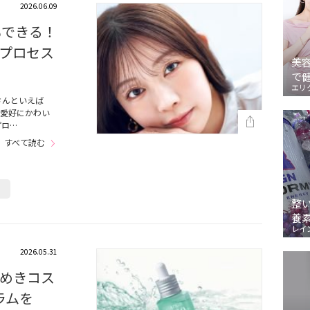
2026.06.09
もできる！
全プロセス
美
で
エリ
さんといえば
＆愛好にかわい
プロ…
すべて読む
O
整
養
レイ
2026.05.31
めきコス
ラムを