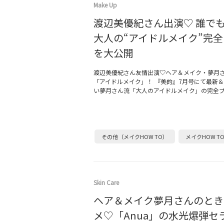
Make Up
渡辺美優紀さん出演♡ 誰で
大人の“アイドルメイク”完
を大公開
渡辺美優紀さん友情出演♡ヘア＆メイク・夢月
「アイドルメイク」！ 『美的』7月号にて最新
い夢月さん流「大人のアイドルメイク」の完全
その他（メイクHOW TO）
メイクHOW T
Skin Care
ヘア＆メイク夢月さんのとき
メ♡「Anua」の水光爆弾セ