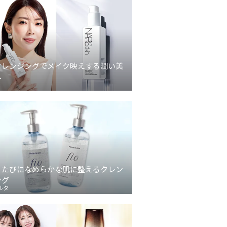
クレンジングでメイク映えする潤い美
へ
うたびになめらかな肌に整えるクレン
ング
ルタ