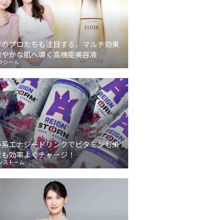
容のプロたちも注目する、マルチ効果
健やかな肌へ導く高機能美容液
クシール
い系エナジードリンクでビタミンも栄
素も効率よくチャージ！
ンストーム