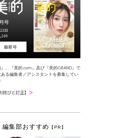
月号
22日
,100
最新号
』、『美的.com』及び『美的GRAND』で
欲ある編集者／アシスタントを募集してい
お詫びと訂正】
＞
編集部おすすめ
【PR】