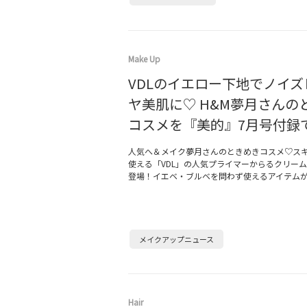
Make Up
VDLのイエロー下地でノイ
ヤ美肌に♡ H&M夢月さんの
コスメを『美的』7月号付録
人気へ＆メイク夢月さんのときめきコスメ♡ス
使える「VDL」の人気プライマーからるクリー
登場！イエベ・ブルベを問わず使えるアイテム
メイクアップニュース
Hair