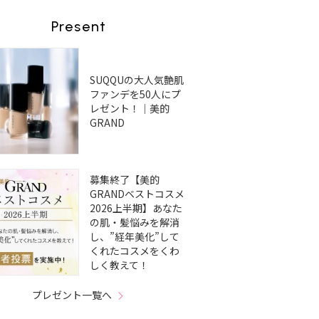
Present
SUQQUの大人気艶肌
ファンデを50人にプ
レゼント！｜美的
GRAND
募集終了【美的
GRANDベストコスメ
2026上半期】あなた
の肌・髪悩みを解消
し、”経年美化”して
くれたコスメをくわ
しく教えて！
プレゼント一覧へ