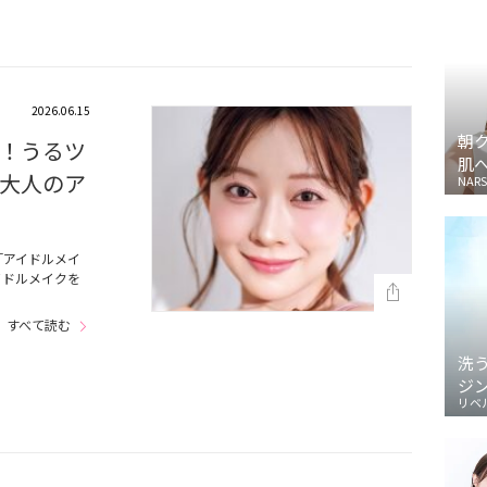
2026.06.15
朝
！うるツ
肌
大人のア
NARS
「アイドルメイ
イドルメイクを
すべて読む
洗
ジ
リベ