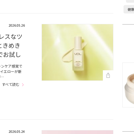
健
2026.05.26
ズレスなツ
ときめき
でお試し
キンケア感覚で
ムイエローが新
が…
すべて読む
2026.05.24