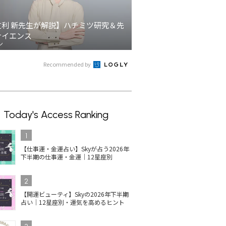
友利 新先生が解説】ハチミツ研究＆先
サイエンス
ン
Recommended by
Today's Access Ranking
1
【仕事運・金運占い】Skyが占う2026年
下半期の仕事運・金運｜12星座別
2
【開運ビューティ】Skyの2026年下半期
占い｜12星座別・運気を高めるヒント