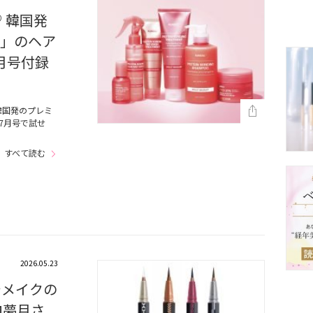
 韓国発
L」のヘア
月号付録
韓国発のプレミ
7月号で試せ
すべて読む
2026.05.23
でメイクの
M夢月さ