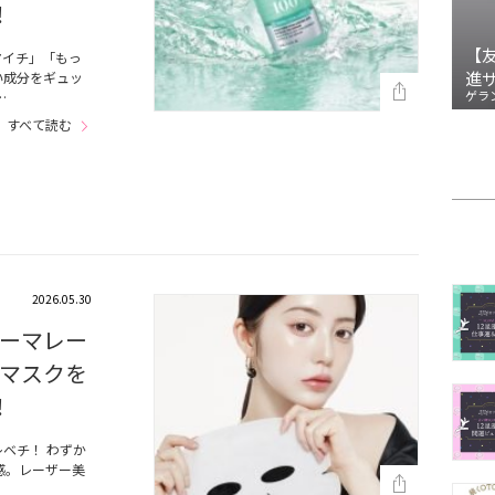
！
【
マイチ」「もっ
進
い成分をギュッ
ゲラ
…
すべて読む
2026.05.30
ーマレー
マスクを
！
ベチ！ わずか
感。レーザー美