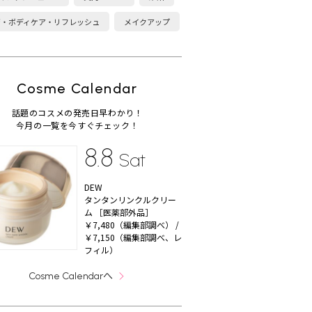
康・ボディケア・リフレッシュ
メイクアップ
Cosme Calendar
話題のコスメの発売日早わかり！
今月の一覧を今すぐチェック！
8.8
Sat
DEW
タンタンリンクルクリー
ム ［医薬部外品］
￥7,480（編集部調べ） /
￥7,150（編集部調べ、レ
フィル）
へ
Cosme Calendar