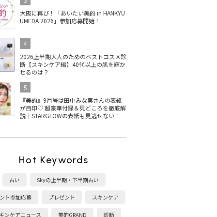
3
大阪に再び！「あいたい美的 in HANKYU
UMEDA 2026」参加応募開始！
4
2026上半期大人のためのベストコスメ診
断【スキンケア編】40代以上の肌を輝か
せるのは？
5
『美的』9月号は田中みな実さんの表紙
が目印♡ 超豪華付録＆見どころを徹底解
説｜STARGLOWの表紙も見逃せない！
Hot Keywords
占い
Skyの上半期・下半期占い
ント参加応募
プレゼント
スキンケア
キンケアニュース
美的GRAND
診断