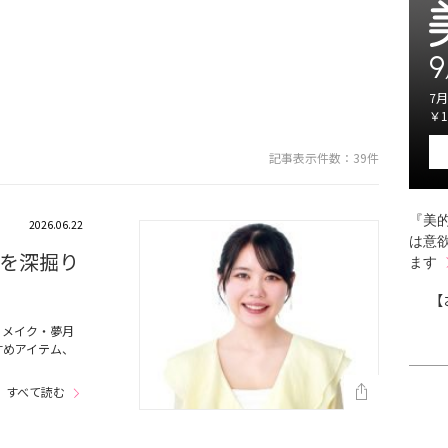
9
7月
￥1
記事表示件数：39件
『美的
2026.06.22
は意
を深掘り
ます
【
＆メイク・夢月
すめアイテム、
すべて読む