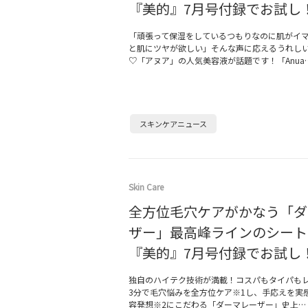
『美的』7月号付録でお試し
「頑張って保湿をしているつもりなのに肌がイ
と肌にツヤが欲しい」そんな声に応えるうれし
♡「アヌア」の人気美容液が話題です！「Anua
スキンケアニュース
Skin Care
全方位毛穴ケアがかなう「ダ
ザー」最高峰ラインのシート
『美的』7月号付録でお試し
独自のハイテク技術が満載！コスパもタイパもレ
3分で毛穴悩みを全方位ケア※1し、手応えを実
容発想※2にこだわる「ダーマレーザー」史上…