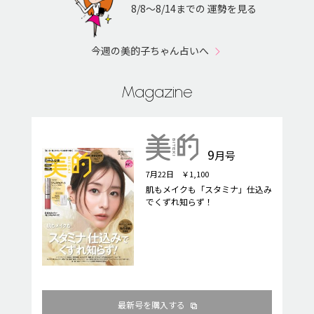
8/8〜8/14までの 運勢を見る
今週の美的子ちゃん占いへ
Magazine
9
月号
7月22日 ￥1,100
肌もメイクも「スタミナ」仕込み
でくずれ知らず！
最新号を購入する