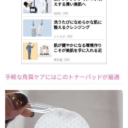
A
えする潤い美肌へ
ds
by
NARS（PR）
lo
gl
洗うたびになめらかな肌に
y
整えるクレンジング
リベルタ（PR）
肌が健やかになる環境作り
こそが美肌を手に入れる近
道
資生堂（PR）
手軽な角質ケアにはこのトナーパッドが最適