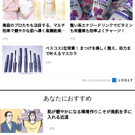
美容のプロたちも注目する、マルチ
整い系エナジードリンクでビタミン
効果で健やかな肌へ導く高機能美容
も栄養素も効率よくチャージ！
液
(PR)
(PR)
ベスコス1位受賞！ まつげを美しく整え、目力ま
で叶えるマスカラ
(PR)
Recommended by
あなたにおすすめ
肌が健やかになる環境作りこそが美肌を手に
入れる近道
（PR）