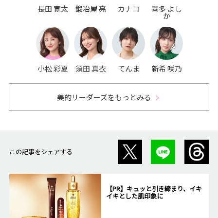
長田 寛太
鍛冶屋 亮
カナコ
喜多 よし
か
小松 彩夏
須田 真衣
てんま
新希 咲乃
美的リーダーズをもっとみる
この記事をシェアする
【PR】キュッと引き締まり、イキ
イキとした肌印象に