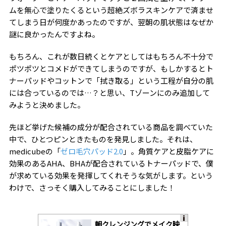
ムを無心で塗りたくるという超絶ズボラスキンケアで済ませ
てしまう日が何度かあったのですが、翌朝の肌状態はなぜか
謎に良かったんですよね。
もちろん、これが数日続くとケアとしてはもちろん不十分で
ポツポツとコメドができてしまうのですが、もしかするとト
ナーパッドやコットンで「拭き取る」という工程が自分の肌
には合っているのでは…？と思い、Tゾーンにのみ追加して
みようと決めました。
先ほど挙げた候補の成分が配合されている商品を調べていた
中で、ひとつピンときたものを発見しました。それは、
medicubeの「
ゼロ毛穴パッド2.0
」。角質ケアと皮脂ケアに
効果のあるAHA、BHAが配合されているトナーパッドで、僕
が求めている効果を発揮してくれそうな気がします。という
わけで、さっそく購入してみることにしました！
朝クレンジングでメイク映