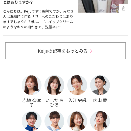
とはありますか？
こんにちは。Keijuです！突然ですが、みなさ
んは洗顔時に作る「泡」へのこだわりはあり
ますでしょうか？僕は、「ホイップクリーム
のようなキメの細かさで、洗顔ネッ…
Keijuの記事をもっとみる
赤埴 奈津
いしだ ち
入江 史織
内山 愛
子
ひろ