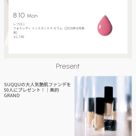
8.10
Mon
レブロン
フォトレディ インスタント P. セラム［2026年 8月発
売］
￥1,760
Present
SUQQUの大人気艶肌ファンデを
50人にプレゼント！｜美的
GRAND