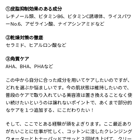
①皮脂抑制効果のある成分
レチノール類、ビタミンB6、ビタミンC誘導体、ライスパワ
ーNo.6、アゼライン酸、ナイアシンアミドなど
②乾燥対策の徹底
セラミド、ヒアルロン酸など
③角質ケア
AHA、BHA、PHAなど
この中から自分に合った成分を用いてケアしたいのですが、
どれを選ぶか悩ましいです。今の肌状態は維持したいので、
普段のケアで取り入れている美容液は置き換えることなく使
い続けたいというのは譲れないポイントで、あくまで部分的
なケアを１つ追加する、にこだわりたい！
そして、ここでとある経験が頭をよぎります。ここ最近あり
がたいことに仕事が忙しく、コットンに浸したクレンジング
ウォーターとトナーパッドでサッと２回拭き上げて、クリー