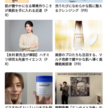
肌が健やかになる環境作りこそ
洗うたびになめらかな肌に整え
が美肌を手に入れる近道（P
るクレンジング（PR）
R）
【友利 新先生が解説】ハチミ
美容のプロたちも注目する、マ
ツ研究＆先進サイエンス（P
ルチ効果で健やかな肌へ導く高
R）
機能美容液（PR）
どうすればよい？いつまでも悩
西野亮廣「エンタメ×お金」の