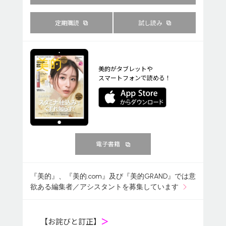
定期購読
試し読み
美的がタブレットや
スマートフォンで読める！
電子書籍
『美的』、『美的.com』及び『美的GRAND』では意
欲ある編集者／アシスタントを募集しています
【お詫びと訂正】
＞