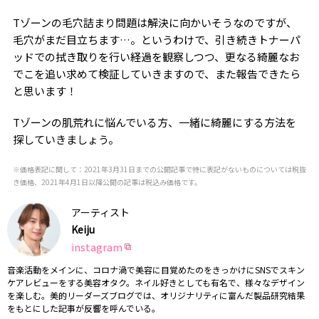
Tゾーンの毛穴詰まり問題は解決に向かいそうなのですが、
毛穴がまだ目立ちます…。というわけで、引き続きトナーパ
ッドでの拭き取りを行い経過を観察しつつ、更なる綺麗なお
でこを追い求めて検証していきますので、また報告できたら
と思います！
Tゾーンの肌荒れに悩んでいる方、一緒に綺麗にする方法を
探していきましょう。
※価格表記に関して：2021年3月31日までの公開記事で特に表記がないものについては税抜
き価格、2021年4月1日以降公開の記事は税込み価格です。
アーティスト
Keiju
instagram
音楽活動をメインに、コロナ渦で美容に目覚めたのをきっかけにSNSでスキン
ケアレビューをする美容オタク。ネイル好きとしても有名で、様々なデザイン
を楽しむ。美的リーダーズブログでは、オリジナリティに富んだ製品研究結果
をもとにした記事が反響を呼んでいる。