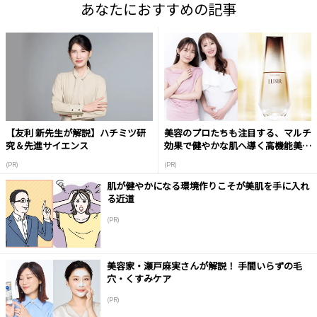
あなたにおすすめの記事
【友利 新先生が解説】ハチミツ研
美容のプロたちも注目する、マルチ
究＆先進サイエンス
効果で健やかな肌へ導く高機能美容
液
(PR)
(PR)
肌が健やかになる環境作りこそが美肌を手に入れ
る近道
(PR)
美容家・瀬戸麻実さんが解説！ 手間いらずの毛
穴・くすみケア
(PR)