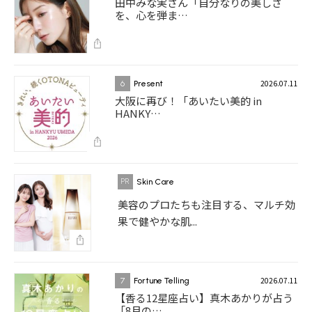
田中みな実さん「自分なりの美しさ
を、心を弾ま…
2026.07.11
6
Present
大阪に再び！「あいたい美的 in
HANKY…
Skin Care
美容のプロたちも注目する、マルチ効
果で健やかな肌...
2026.07.11
7
Fortune Telling
【香る12星座占い】真木あかりが占う
「8月の…