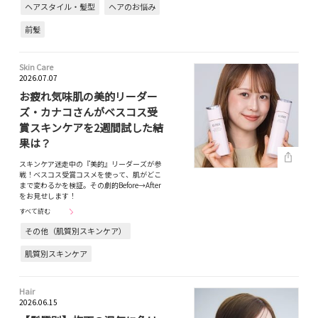
ヘアスタイル・髪型
ヘアのお悩み
前髪
Skin Care
2026.07.07
お疲れ気味肌の美的リーダー
ズ・カナコさんがベスコス受
賞スキンケアを2週間試した結
果は？
スキンケア迷走中の『美的』リーダーズが参
戦！ベスコス受賞コスメを使って、肌がどこ
まで変わるかを検証。その劇的Before→After
をお見せします！
すべて読む
その他（肌質別スキンケア）
肌質別スキンケア
Hair
2026.06.15