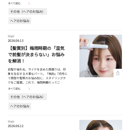
すべて読む
その他（ヘアのお悩み）
ヘアのお悩み
Hair
2026.06.13
【髪質別】梅雨時期の「湿気
で前髪が決まらない」お悩み
を解消！
前髪や後れ毛、サイドを含めた顔周りは、印
象を左右する大事なパーツ。『美的』7月号に
て顔型や髪質のお悩み別に、スタイリングテ
クをご提案。これで、梅雨時期だってご…
すべて読む
その他（ヘアのお悩み）
ヘアのお悩み
Hair
2026.06.12