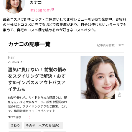
カナコ
instagram
最新コスメは即チェック・全色買いして比較レビューをSNSで発信中。お給料
の半分以上コスメに充てるほどで収集癖があり、自分は使わないカラーまでも
集めて、自宅のコスメ棚を眺めるのが好きなコスメオタク。
カナコの記事一覧
記事表示件数：30件
Hair
2026.07.27
湿気に負けない！ 前髪の悩み
をスタイリングで解決・おす
すめインバス＆アウトバスア
イテムも
前髪や後れ毛、サイドを含めた顔周りは、印
象を左右する大事なパーツ。顔型や髪質のお
悩み別に、スタイリングテクをご提案。これ
で、梅雨時期だってごきげんです♪
すべて読む
うねり
その他（ヘアのお悩み）