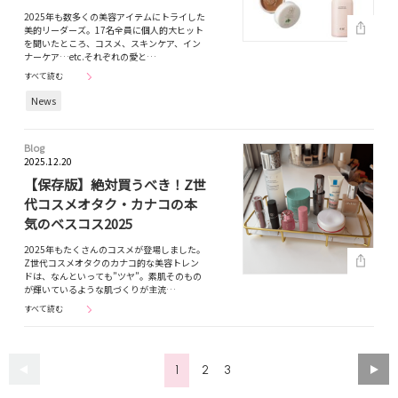
2025年も数多くの美容アイテムにトライした
美的リーダーズ。17名全員に個人的大ヒット
を聞いたところ、コスメ、スキンケア、イン
ナーケア…etc.それぞれの愛と…
すべて読む
News
Blog
2025.12.20
【保存版】絶対買うべき！Z世
代コスメオタク・カナコの本
気のベスコス2025
2025年もたくさんのコスメが登場しました。
Z世代コスメオタクのカナコ的な美容トレン
ドは、なんといっても”ツヤ”。素肌そのもの
が輝いているような肌づくりが主流…
すべて読む
1
2
3