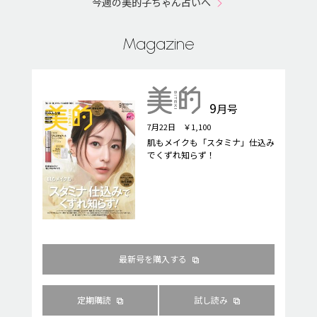
今週の美的子ちゃん占いへ
Magazine
9
月号
7月22日 ￥1,100
肌もメイクも「スタミナ」仕込み
でくずれ知らず！
最新号を購入する
定期購読
試し読み