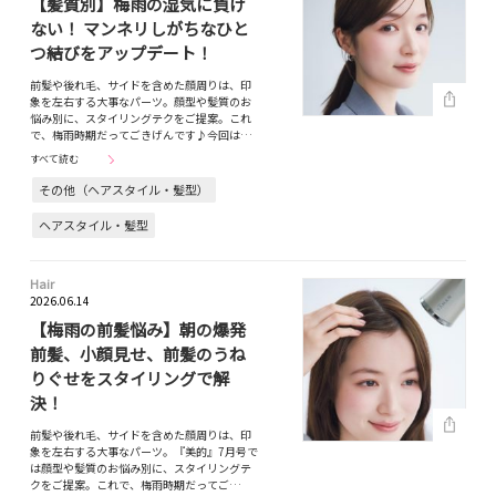
【髪質別】梅雨の湿気に負け
ない！ マンネリしがちなひと
つ結びをアップデート！
前髪や後れ毛、サイドを含めた顔周りは、印
象を左右する大事なパーツ。顔型や髪質のお
悩み別に、スタイリングテクをご提案。これ
で、梅雨時期だってごきげんです♪今回は…
すべて読む
その他（ヘアスタイル・髪型）
ヘアスタイル・髪型
Hair
2026.06.14
【梅雨の前髪悩み】朝の爆発
前髪、小顔見せ、前髪のうね
りぐせをスタイリングで解
決！
前髪や後れ毛、サイドを含めた顔周りは、印
象を左右する大事なパーツ。『美的』7月号で
は顔型や髪質のお悩み別に、スタイリングテ
クをご提案。これで、梅雨時期だってご…