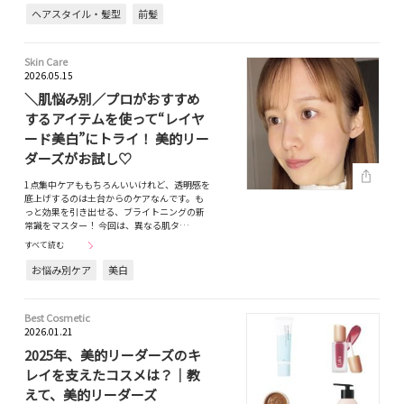
ヘアスタイル・髪型
前髪
Skin Care
2026.05.15
＼肌悩み別／プロがおすすめ
するアイテムを使って“レイヤ
ード美白”にトライ！ 美的リー
ダーズがお試し♡
1点集中ケアももちろんいいけれど、透明感を
底上げするのは土台からのケアなんです。も
っと効果を引き出せる、ブライトニングの新
常識をマスター！ 今回は、異なる肌タ…
すべて読む
お悩み別ケア
美白
Best Cosmetic
2026.01.21
2025年、美的リーダーズのキ
レイを支えたコスメは？｜教
えて、美的リーダーズ