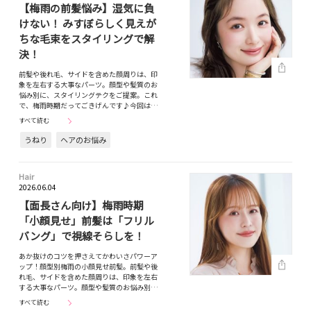
【梅雨の前髪悩み】湿気に負
けない！ みすぼらしく見えが
ちな毛束をスタイリングで解
決！
前髪や後れ毛、サイドを含めた顔周りは、印
象を左右する大事なパーツ。顔型や髪質のお
悩み別に、スタイリングテクをご提案。これ
で、梅雨時期だってごきげんです♪今回は…
すべて読む
うねり
ヘアのお悩み
Hair
2026.06.04
【面長さん向け】梅雨時期
「小顔見せ」前髪は「フリル
バング」で視線そらしを！
あか抜けのコツを押さえてかわいさパワーア
ップ！顔型別梅雨の小顔見せ前髪。前髪や後
れ毛、サイドを含めた顔周りは、印象を左右
する大事なパーツ。顔型や髪質のお悩み別…
すべて読む