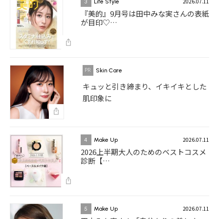
2026.07.11
3
Life Style
『美的』9月号は田中みな実さんの表紙
が目印♡…
Skin Care
キュッと引き締まり、イキイキとした
肌印象に
2026.07.11
4
Make Up
2026上半期大人のためのベストコスメ
診断【…
2026.07.11
5
Make Up