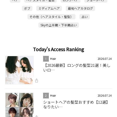
ボブ
ミディアムヘア
最旬ヘアカタログ
その他（ヘアスタイル・髪型）
占い
Skyの上半期・下半期占い
Today's Access Ranking
2026.07.14
1
Hair
【2026最新】ロングの髪型21選！美し
いロ…
2026.07.14
2
Hair
ショートヘアの髪型おすすめ【12選】
なりたい…