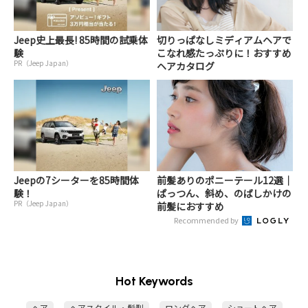
Jeep史上最長! 85時間の試乗体
切りっぱなしミディアムヘアで
験
こなれ感たっぷりに！おすすめ
PR（Jeep Japan）
ヘアカタログ
Jeepの7シーターを85時間体
前髪ありのポニーテール12選｜
験！
ぱっつん、斜め、のばしかけの
PR（Jeep Japan）
前髪におすすめ
Recommended by
Hot Keywords
ヘア
ヘアスタイル・髪型
ロングヘア
ショートヘア