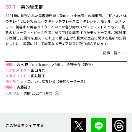
EDIT：
美的編集部
2001年に創刊された美容専門誌『美的』（小学館）の編集部。「肌・心・体
のキレイは自分で磨く」をキャッチフレーズに、タレント、モデル、カメラ
マン、美容家や美容ライターといった各分野のスペシャリストとともに、最
新のビューティトピックを深く掘り下げた誌面作りがモットーです。2026年
には創刊25周年を迎え、これまで積み上げた膨大な美容に関する最新の知見
をもとに、美容に対して誠実なメディア運営に取り組んでいます。
記事一覧へ
撮影：
古水 良（cheek one／人物）、 金野圭介（静物）
ヘア＆メイク：
山口春菜
スタイリスト：
田臥曜子
モデル：
カナコ、いしだちひろ（美的リーダーズ）
構成：
斉藤裕子
SOURCE：
美的 2026年7月号
この記事をシェアする