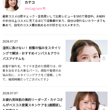
カナコ
instagram
最新コスメは即チェック・全色買いして比較レビューをSNSで発信中。お給料
の半分以上コスメに充てるほどで収集癖があり、自分は使わないカラーまでも
集めて、自宅のコスメ棚を眺めるのが好きなコスメオタク。
2026.07.27
湿気に負けない！ 前髪の悩みをスタイリ
ングで解決・おすすめインバス＆アウト
バスアイテムも
前髪や後れ毛、サイドを含めた顔周りは、印
象を左右する大事なパーツ。顔型や髪質のお
悩み別に、スタイリングテクをご提案。これ
で、梅雨時期だってごきげんです♪
2026.07.07
お疲れ気味肌の美的リーダーズ・カナコさ
んがベスコス受賞スキンケアを2週間試し