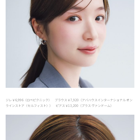
ジレ￥6,996（ロペピクニック） ブラウス￥7,920（アバハウスインターナショナル オン
ラインストア〈セルフィスト〉） ピアス￥13,200（プラス ヴァンドーム）