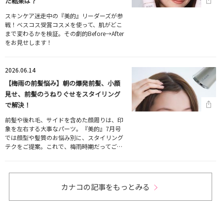
た結果は？
スキンケア迷走中の『美的』リーダーズが参
戦！ベスコス受賞コスメを使って、肌がどこ
まで変わるかを検証。その劇的Before→After
をお見せします！
2026.06.14
【梅雨の前髪悩み】朝の爆発前髪、小顔
見せ、前髪のうねりぐせをスタイリング
で解決！
前髪や後れ毛、サイドを含めた顔周りは、印
象を左右する大事なパーツ。『美的』7月号
では顔型や髪質のお悩み別に、スタイリング
テクをご提案。これで、梅雨時期だってご…
カナコの記事をもっとみる