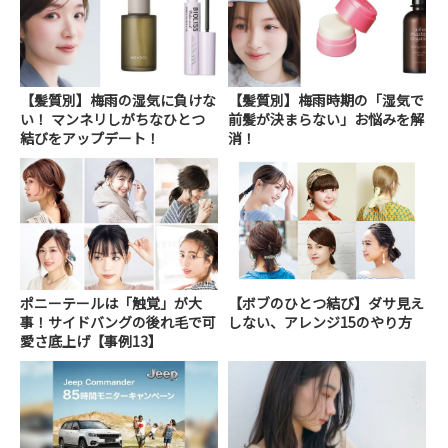
【髪質別】梅雨の湿気に負けな
【髪質別】梅雨時期の「湿気で
い！ マンネリしがちなひとつ
前髪が決まらない」お悩みを解
結びをアップデート！
消！
ポニーテールは「触覚」が大
【ボブのひとつ結び】ダサ見え
事！サイドバングの後れ毛で可
しない、アレンジ15のやり方
愛さ底上げ【事例13】