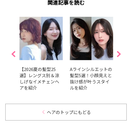
関連記事を読む
垢抜け
【2026夏の髪型25
Aラインシルエットの
【20
洗練さ
選】レングス別＆涼
髪型5選！小顔見えと
レイ
スタ
しげなイメチェンヘ
抜け感が叶うスタイ
やか
アを紹介
ルを紹介
タイ
ヘアのトップにもどる