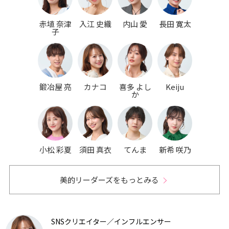
赤埴 奈津
入江 史織
内山 愛
長田 寛太
子
鍛冶屋 亮
カナコ
喜多 よし
Keiju
か
小松 彩夏
須田 真衣
てんま
新希 咲乃
美的リーダーズをもっとみる
SNSクリエイター／インフルエンサー