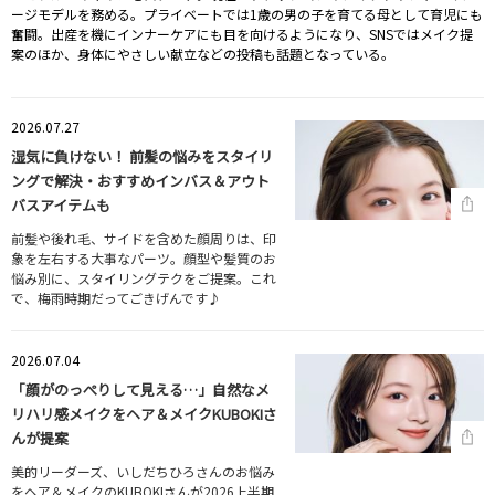
ージモデルを務める。プライベートでは1歳の男の子を育てる母として育児にも
奮闘。出産を機にインナーケアにも目を向けるようになり、SNSではメイク提
案のほか、身体にやさしい献立などの投稿も話題となっている。
2026.07.27
湿気に負けない！ 前髪の悩みをスタイリ
ングで解決・おすすめインバス＆アウト
バスアイテムも
前髪や後れ毛、サイドを含めた顔周りは、印
象を左右する大事なパーツ。顔型や髪質のお
悩み別に、スタイリングテクをご提案。これ
で、梅雨時期だってごきげんです♪
2026.07.04
「顔がのっぺりして見える…」自然なメ
リハリ感メイクをヘア＆メイクKUBOKIさ
んが提案
美的リーダーズ、いしだちひろさんのお悩み
をヘア＆メイクのKUBOKIさんが2026上半期