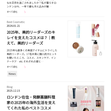
なお正月を過ごされましたか？私が暮らすロ
ンドンは今、一年で最も冷え込みが厳…
すべて読む
Best Cosmetic
2026.01.21
2025年、美的リーダーズのキ
レイを支えたコスメは？｜教
えて、美的リーダーズ
2025年も数多くの美容アイテムにトライした
美的リーダーズ。17名全員に個人的大ヒット
を聞いたところ、コスメ、スキンケア、イン
ナーケア…etc.それぞれの愛と…
すべて読む
News
Blog
2025.12.15
ロンドン在住・発酵薬膳料理
家の2025年の海外生活を支え
てくれた私のベストコスメ