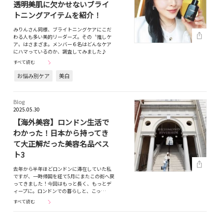
透明美肌に欠かせないブライ
トニングアイテムを紹介！
みりんさん同様、ブライトニングケアにこだ
わる人も多い美的リーダーズ。その〝推しケ
ア〟はさまざま。メンバー６名はどんなケア
にハマっているのか、調査してみました♪
すべて読む
お悩み別ケア
美白
Blog
2025.05.30
【海外美容】ロンドン生活で
わかった！日本から持ってき
て大正解だった美容名品ベス
ト3
去年から半年ほどロンドンに滞在していた私
ですが、一時帰国を経て5月にまたこの街へ戻
ってきました！今回はもっと長く、もっとデ
ィープに。ロンドンでの暮らしと、こっ…
すべて読む