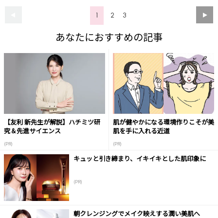
1
2
3
あなたにおすすめの記事
【友利 新先生が解説】ハチミツ研
肌が健やかになる環境作りこそが美
究＆先進サイエンス
肌を手に入れる近道
(PR)
(PR)
キュッと引き締まり、イキイキとした肌印象に
(PR)
朝クレンジングでメイク映えする潤い美肌へ