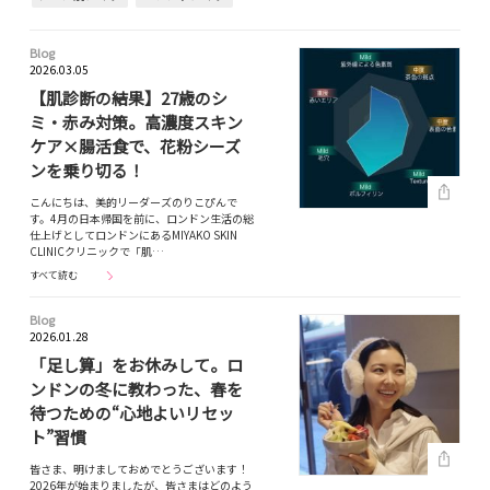
Blog
2026.03.05
【肌診断の結果】27歳のシ
ミ・赤み対策。高濃度スキン
ケア×腸活食で、花粉シーズ
ンを乗り切る！
こんにちは、美的リーダーズのりこぴんで
す。4月の日本帰国を前に、ロンドン生活の総
仕上げとしてロンドンにあるMIYAKO SKIN
CLINICクリニックで「肌…
すべて読む
Blog
2026.01.28
「足し算」をお休みして。ロ
ンドンの冬に教わった、春を
待つための“心地よいリセッ
ト”習慣
皆さま、明けましておめでとうございます！
2026年が始まりましたが、皆さまはどのよう