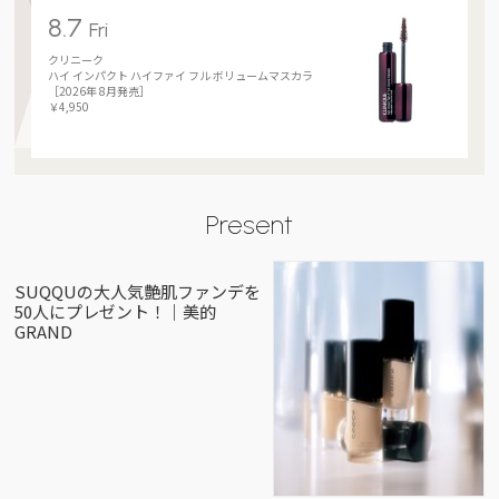
8.7
Fri
クリニーク
ハイ インパクト ハイファイ フル ボリュームマスカラ
［2026年 8月発売］
￥4,950
Present
SUQQUの大人気艶肌ファンデを
50人にプレゼント！｜美的
GRAND