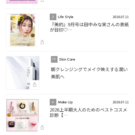
2026.07.11
3
Life Style
『美的』9月号は田中みな実さんの表紙
が目印♡…
Skin Care
朝クレンジングでメイク映えする潤い
美肌へ
2026.07.11
4
Make Up
2026上半期大人のためのベストコスメ
診断【…