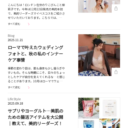
こんにちは！ロンドン在住のりこぴんこと柳
莉子です。今年は12月22日発売の美的本誌
で、美的リーダーズマイベスコスをご紹介さ
せていただいております。こちらでは、…
すべて読む
Blog
2025.11.21
ローマで叶えたウェディング
フォトと、秋の私のインナー
ケア事情
季節の変わり目は、肌も身体も少し揺らぎや
すいもの。そんな時期にこそ、日々のちょっ
としたケアが自分を支えてくれるな…と感じ
ることがあります。10月はローマでウェ…
すべて読む
Life Style
2025.09.18
サプリやヨーグルト…美肌の
ための腸活アイテムを大公開
｜教えて、美的リーダーズ！