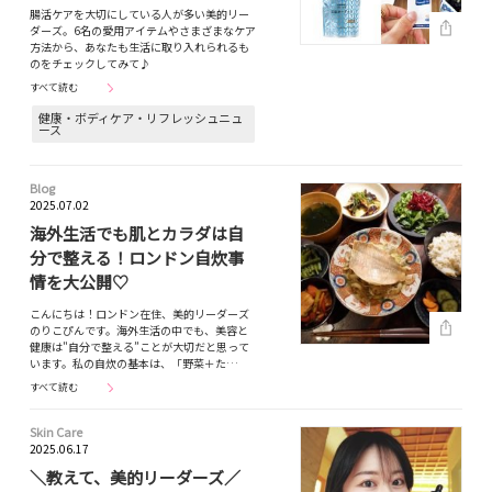
腸活ケアを大切にしている人が多い美的リー
ダーズ。6名の愛用アイテムやさまざまなケア
方法から、あなたも生活に取り入れられるも
のをチェックしてみて♪
すべて読む
健康・ボディケア・リフレッシュニュ
ース
Blog
2025.07.02
海外生活でも肌とカラダは自
分で整える！ロンドン自炊事
情を大公開♡
こんにちは！ロンドン在住、美的リーダーズ
のりこぴんです。海外生活の中でも、美容と
健康は"自分で整える”ことが大切だと思って
います。私の自炊の基本は、「野菜＋た…
すべて読む
Skin Care
2025.06.17
＼教えて、美的リーダーズ／