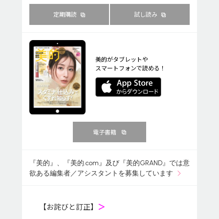
定期購読
試し読み
美的がタブレットや
スマートフォンで読める！
電子書籍
『美的』、『美的.com』及び『美的GRAND』では意
欲ある編集者／アシスタントを募集しています
【お詫びと訂正】
＞