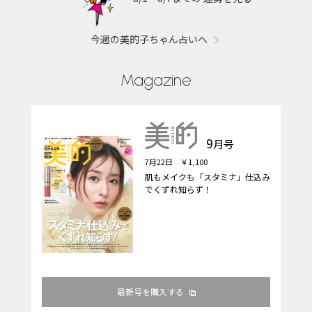
今週の美的子ちゃん占いへ
Magazine
9
月号
7月22日 ￥1,100
肌もメイクも「スタミナ」仕込み
でくずれ知らず！
最新号を購入する