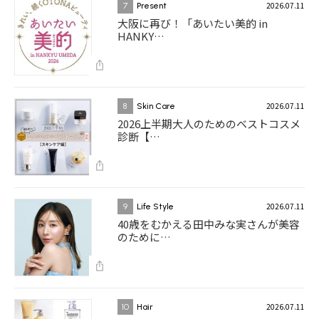
2026.07.11
7
Present
大阪に再び！「あいたい美的 in
HANKY…
2026.07.11
8
Skin Care
2026上半期大人のためのベストコスメ
診断【…
2026.07.11
9
Life Style
40歳をむかえる田中みな実さんが美容
のために…
2026.07.11
10
Hair