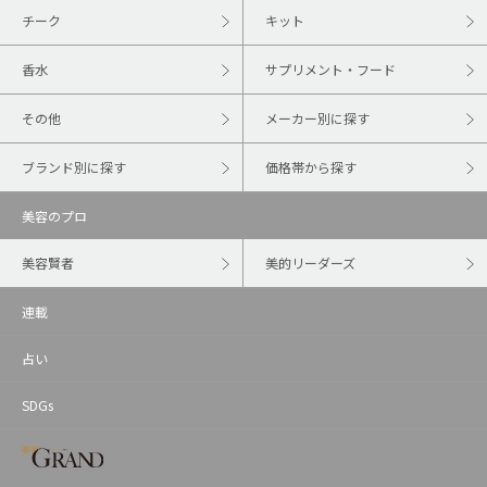
チーク
キット
香水
サプリメント・フード
その他
メーカー別に探す
ブランド別に探す
価格帯から探す
美容のプロ
美容賢者
美的リーダーズ
連載
占い
SDGs