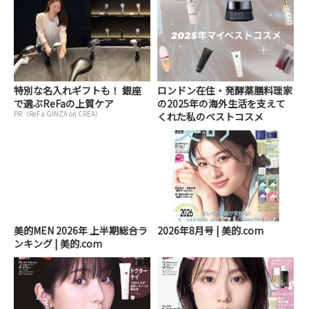
特別な名入れギフトも！ 銀座
ロンドン在住・発酵薬膳料理家
で選ぶReFaの上質ケア
の2025年の海外生活を支えて
PR（ReFa GINZA on CREA）
くれた私のベストコスメ
美的MEN 2026年 上半期総合ラ
2026年8月号 | 美的.com
ンキング | 美的.com