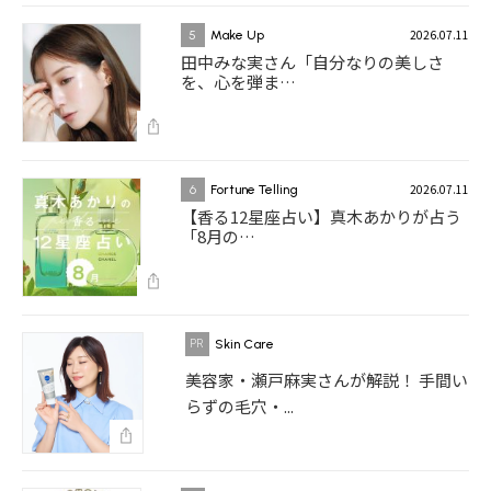
2026.07.11
5
Make Up
田中みな実さん「自分なりの美しさ
を、心を弾ま…
2026.07.11
6
Fortune Telling
【香る12星座占い】真木あかりが占う
「8月の…
Skin Care
美容家・瀬戸麻実さんが解説！ 手間い
らずの毛穴・...