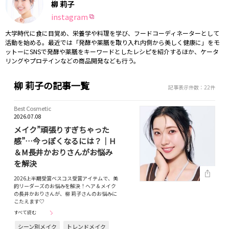
柳 莉子
instagram
大学時代に食に目覚め、栄養学や料理を学び、フードコーディネーターとして
活動を始める。最近では「発酵や薬膳を取り入れ内側から美しく健康に」をモ
ットーにSNSで発酵や薬膳をキーワードとしたレシピを紹介するほか、ケータ
リングやプロテインなどの商品開発なども行う。
柳 莉子の記事一覧
記事表示件数：22件
Best Cosmetic
2026.07.08
メイク”頑張りすぎちゃった
感”…今っぽくなるには？｜H
＆M長井かおりさんがお悩み
を解決
2026上半期受賞ベスコス受賞アイテムで、美
的リーダーズのお悩みを解決！ヘア＆メイク
の長井かおりさんが、柳 莉子さんのお悩みに
こたえます♡
すべて読む
シーン別メイク
トレンドメイク