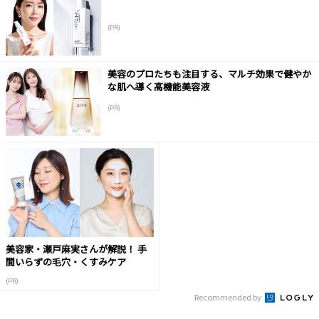
(PR)
美容のプロたちも注目する、マルチ効果で健やか
な肌へ導く高機能美容液
(PR)
美容家・瀬戸麻実さんが解説！ 手
間いらずの毛穴・くすみケア
(PR)
Recommended by