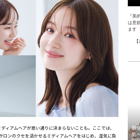
『美的
は意
ます
【
朝
ミディアムヘアが思い通りに決まらないことも。ここでは、
肌
気サロンのクセを活かせるミディアムヘアをはじめ、湿気に負
NARS