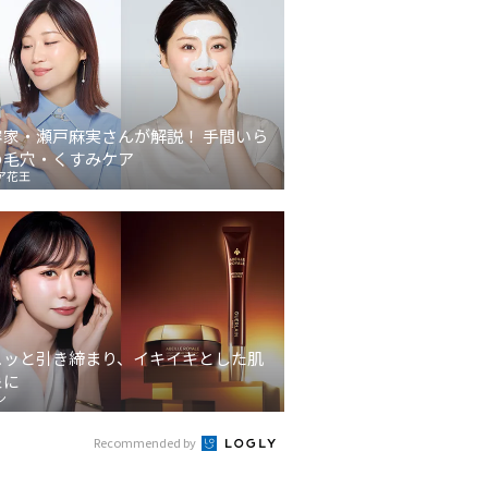
容家・瀬戸麻実さんが解説！ 手間いら
の毛穴・くすみケア
ア花王
ュッと引き締まり、イキイキとした肌
象に
ン
Recommended by