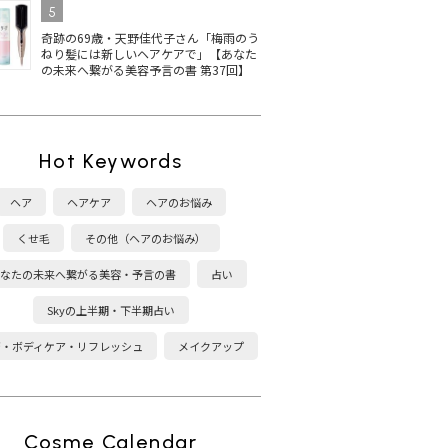
5
奇跡の69歳・天野佳代子さん「梅雨のう
ねり髪には新しいヘアケアで」【あなた
の未来へ繋がる美容予言の書 第37回】
Hot Keywords
ヘア
ヘアケア
ヘアのお悩み
くせ毛
その他（ヘアのお悩み）
なたの未来へ繋がる美容・予言の書
占い
Skyの上半期・下半期占い
康・ボディケア・リフレッシュ
メイクアップ
Cosme Calendar