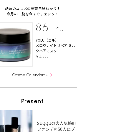
話題のコスメの発売日早わかり！
今月の一覧を今すぐチェック！
8.6
Thu
YOLU（ヨル）
メロウナイトリペア ミル
クヘアマスク
￥1,650
へ
Cosme Calendar
Present
SUQQUの大人気艶肌
ファンデを50人にプ