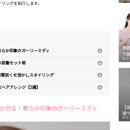
イリングを紹介します。
美
柔らか印象のガーリーミディ
で
エリ
の前髪セット術
髪質別くせ活かしスタイリング
なヘアアレンジ【2選】
かせる！柔らか印象のガーリーミディ
【
進
ゲラ