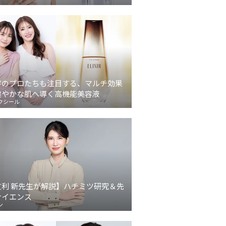
容のプロたちも注目する、マルチ効果
健やかな肌へ導く高機能美容液
クシール
友利 新先生が解説】ハチミツ研究＆先
サイエンス
ン