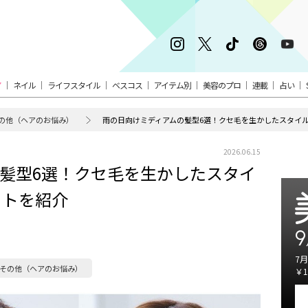
ア
ネイル
ライフスタイル
ベスコス
アイテム別
美容のプロ
連載
占い
の他（ヘアのお悩み）
雨の日向けミディアムの髪型6選！クセ毛を生かしたスタイ
2026.06.15
髪型6選！クセ毛を生かしたスタイ
ットを紹介
9
7月
その他（ヘアのお悩み）
￥1