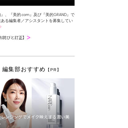
』、『美的.com』及び『美的GRAND』で
欲ある編集者／アシスタントを募集してい
お詫びと訂正】
＞
編集部おすすめ
【PR】
クレンジングでメイク映えする潤い美
へ