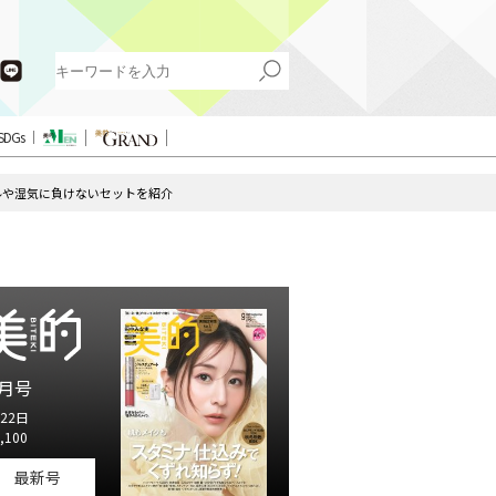
SDGs
ルや湿気に負けないセットを紹介
月号
22日
,100
最新号