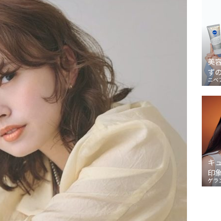
美
ず
ニベ
キ
印
ゲラ